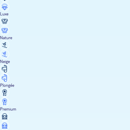
Luxe
Nature
Neige
Plongée
Premium