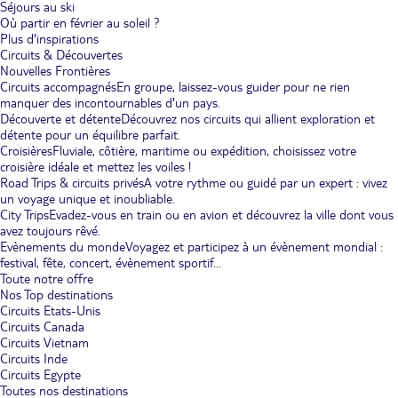
Séjours au ski
Où partir en février au soleil ?
Plus d'inspirations
Circuits & Découvertes
Nouvelles Frontières
Circuits accompagnés
En groupe, laissez-vous guider pour ne rien
manquer des incontournables d'un pays.
Découverte et détente
Découvrez nos circuits qui allient exploration et
détente pour un équilibre parfait.
Croisières
Fluviale, côtière, maritime ou expédition, choisissez votre
croisière idéale et mettez les voiles !
Road Trips & circuits privés
A votre rythme ou guidé par un expert : vivez
un voyage unique et inoubliable.
City Trips
Evadez-vous en train ou en avion et découvrez la ville dont vous
avez toujours rêvé.
Evènements du monde
Voyagez et participez à un évènement mondial :
festival, fête, concert, évènement sportif...
Toute notre offre
Nos Top destinations
Circuits Etats-Unis
Circuits Canada
Circuits Vietnam
Circuits Inde
Circuits Egypte
Toutes nos destinations