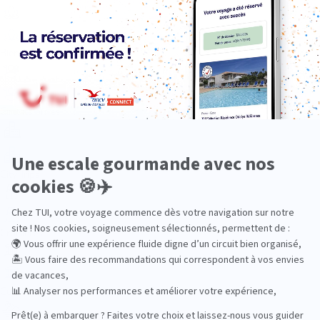
Bien-être
Circuits privés
City Trips
Croisières
Culture