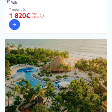
Wifi
7 nuits dès
1 820€
TTC
/ pers.