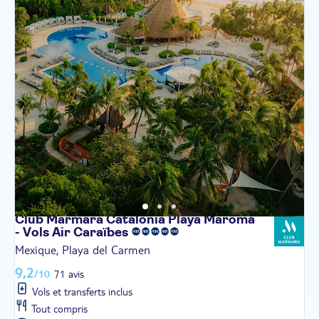
Club Marmara Catalonia Playa Maroma
- Vols Air
Caraïbes
Mexique, Playa del Carmen
9,2
/10
71 avis
Vols et transferts inclus
Tout compris