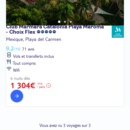
Club Marmara Catalonia Playa Maroma
- Choix
Flex
Mexique, Playa del Carmen
9,2
/10
71 avis
Vols et transferts inclus
Tout compris
Wifi
6 nuits dès
1 304€
TTC
/ pers.
Vous avez vu 3 voyages sur 3