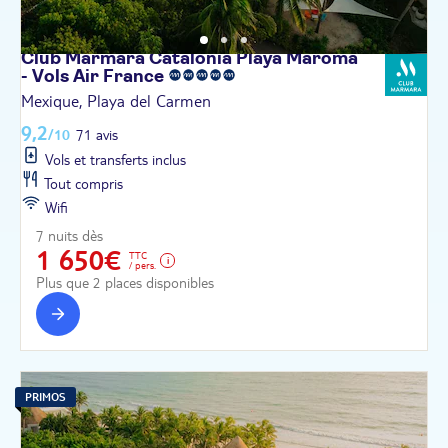
Club Marmara Catalonia Playa Maroma
- Vols Air
France
Mexique, Playa del Carmen
9,2
/10
71 avis
Vols et transferts inclus
Tout compris
Wifi
7 nuits dès
1 650€
TTC
/ pers.
Plus que 2 places disponibles
PRIMOS