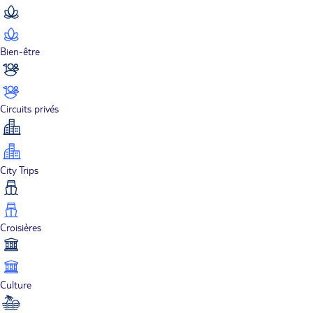
Bien-être
Circuits privés
City Trips
Croisières
Culture