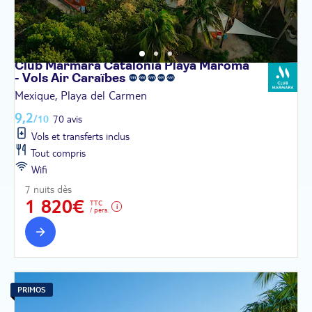
Club Marmara Catalonia Playa Maroma
- Vols Air
Caraïbes
Mexique, Playa del Carmen
9,2
/10
70 avis
Vols et transferts inclus
Tout compris
Wifi
7 nuits dès
1 820€
TTC
/ pers.
PRIMOS