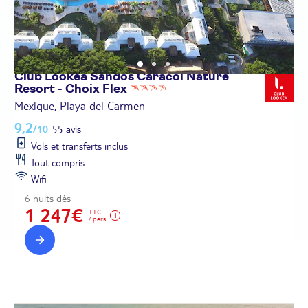
Club Lookéa Sandos Caracol Nature
Resort - Choix
Flex
Mexique, Playa del Carmen
9,2
/10
55 avis
Vols et transferts inclus
Tout compris
Wifi
6 nuits dès
1 247€
TTC
/ pers.