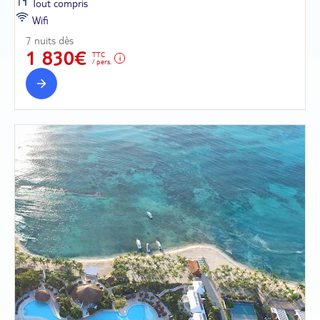
Tout compris
Wifi
7 nuits dès
1 830€
TTC
/ pers.