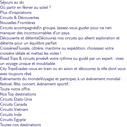
Séjours au ski
Où partir en février au soleil ?
Plus d'inspirations
Circuits & Découvertes
Nouvelles Frontières
Circuits accompagnés
En groupe, laissez-vous guider pour ne rien
manquer des incontournables d'un pays.
Découverte et détente
Découvrez nos circuits qui allient exploration et
détente pour un équilibre parfait.
Croisières
Fluviale, côtière, maritime ou expédition, choisissez votre
croisière idéale et mettez les voiles !
Road Trips & circuits privés
A votre rythme ou guidé par un expert : vivez
un voyage unique et inoubliable.
City Trips
Evadez-vous en train ou en avion et découvrez la ville dont vous
avez toujours rêvé.
Evènements du monde
Voyagez et participez à un évènement mondial :
festival, fête, concert, évènement sportif...
Toute notre offre
Nos Top destinations
Circuits Etats-Unis
Circuits Canada
Circuits Vietnam
Circuits Inde
Circuits Egypte
Toutes nos destinations