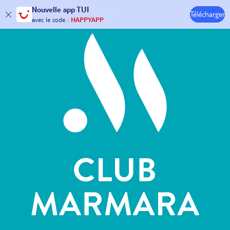
Hôtels & Clubs
Nouvelle
app TUI
Télécharger
30€ offerts*
sur votre
voyage !
avec le code :
HAPPYAPP