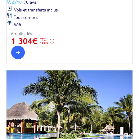
9,2
/10
70 avis
Vols et transferts inclus
Tout compris
Wifi
6 nuits dès
1 304€
TTC
/ pers.