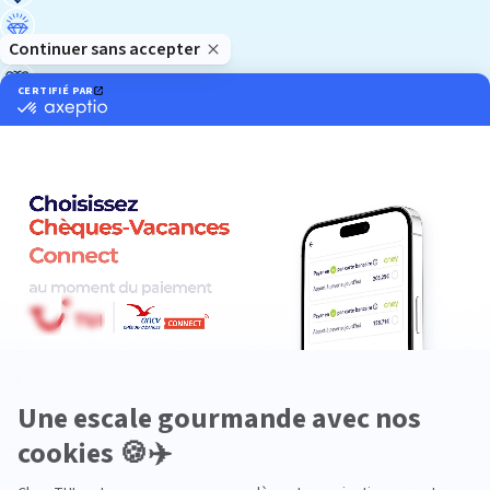
Luxe
Nature
Neige
Plongée
Premium