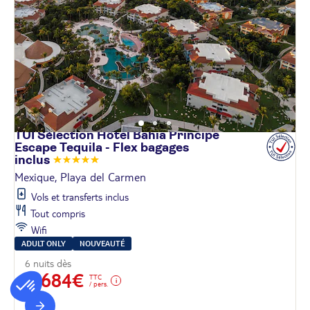
TUI Sélection Hôtel Bahia Principe
Escape Tequila - Flex bagages
inclus
Mexique, Playa del Carmen
Vols et transferts inclus
Tout compris
Wifi
ADULT ONLY
NOUVEAUTÉ
6 nuits dès
1 684€
TTC
/ pers.