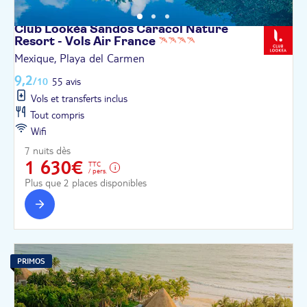
Club Lookéa Sandos Caracol Nature
Resort - Vols Air
France
Mexique, Playa del Carmen
9,2
/10
55 avis
Vols et transferts inclus
Tout compris
Wifi
7 nuits dès
1 630€
TTC
/ pers.
Plus que 2 places disponibles
PRIMOS