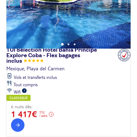
TUI Sélection Hôtel Bahia Principe
Explore Coba - Flex bagages
inclus
Mexique, Playa del Carmen
Vols et transferts inclus
Tout compris
Wifi
CLASSIQUE
6 nuits dès
1 417€
TTC
/ pers.