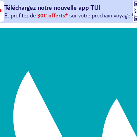
Téléchargez notre nouvelle
app TUI
Et profitez de
30€ offerts*
sur votre
prochain
voyage !
avec le code :
HAPPYAPP