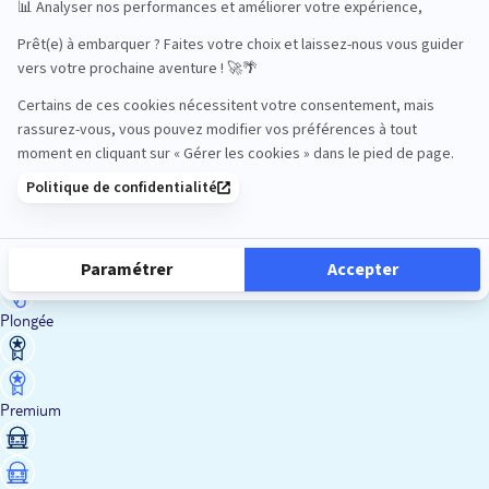
Luxe
Nature
Neige
Plongée
Premium