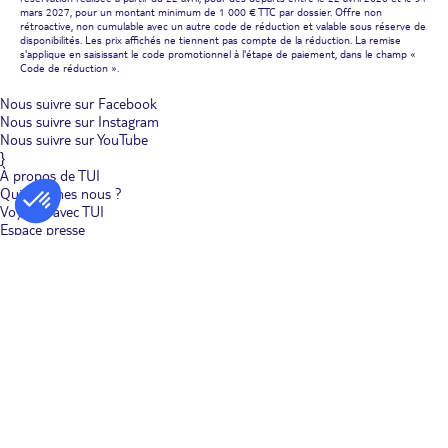
mars 2027, pour un montant minimum de 1 000 € TTC par dossier. Offre non
rétroactive, non cumulable avec un autre code de réduction et valable sous réserve de
disponibilités. Les prix affichés ne tiennent pas compte de la réduction. La remise
s'applique en saisissant le code promotionnel à l'étape de paiement, dans le champ «
Code de réduction ».
Nous suivre sur Facebook
Nous suivre sur Instagram
Nous suivre sur YouTube
}
À propos de TUI
Qui sommes nous ?
Voyager avec TUI
Espace presse
TUI, acteur du tourisme durable
Se former chez TUI
Travailler chez TUI
Devenez Affilié
Nos agences de voyages
Devenez Agence TUI Store
Conditions
Demande devis groupe
Mentions légales
Politique de cookies
Gérer mes cookies
Plan du site