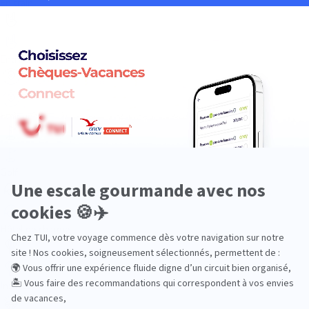
En train
Entre amis
Ethique
Golf
Hôtel de charme
Insolite