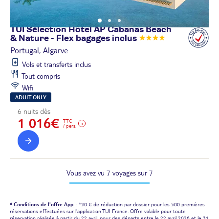
TUI Sélection Hôtel AP Cabanas Beach
& Nature - Flex bagages
inclus
Portugal, Algarve
Vols et transferts inclus
Tout compris
Wifi
ADULT ONLY
6 nuits dès
1 016€
TTC
/ pers.
Vous avez vu 7 voyages sur 7
*
Conditions de l'offre App
: *30 € de réduction par dossier pour les 500 premières
réservations effectuées sur l'application TUI France. Offre valable pour toute
réservation réalisée à partir du 22 avril, pour des départs entre le 22 avril 2026 et le 31