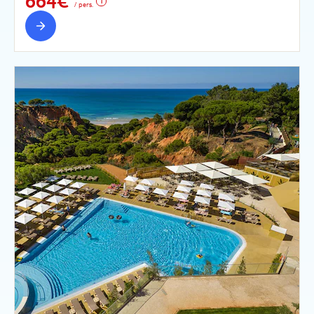
664€
/ pers.