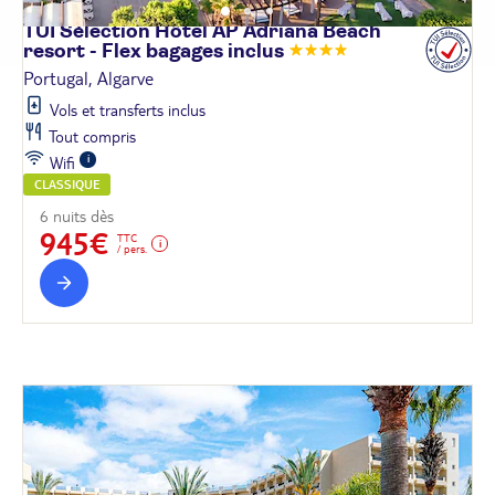
TUI Sélection Hôtel AP Adriana Beach
resort - Flex bagages
inclus
Portugal, Algarve
Vols et transferts inclus
Tout compris
Wifi
CLASSIQUE
6 nuits dès
945€
TTC
/ pers.