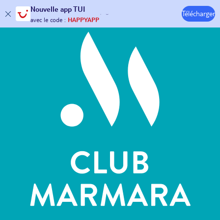
Hôtels & Clubs
Nouvelle
app TUI
Télécharger
30€ offerts*
sur votre
voyage !
avec le code :
HAPPYAPP