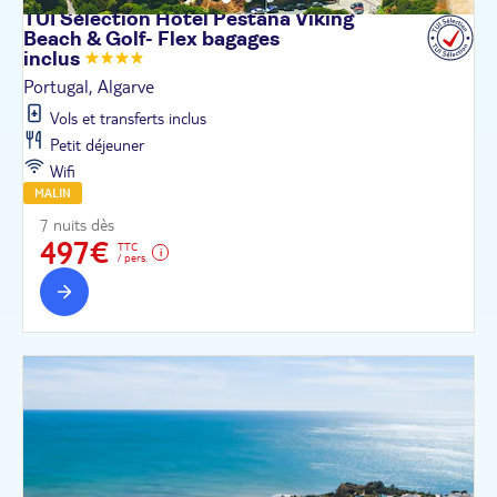
TUI Sélection Hôtel Pestana Viking
Beach & Golf- Flex bagages
inclus
Portugal, Algarve
Vols et transferts inclus
Petit déjeuner
Wifi
MALIN
7 nuits dès
497€
TTC
/ pers.