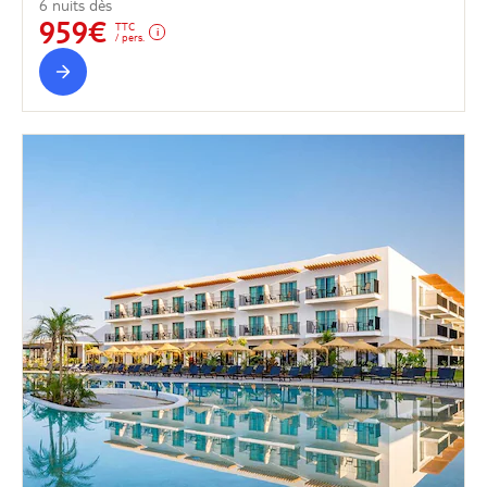
6 nuits dès
959€
TTC
/ pers.