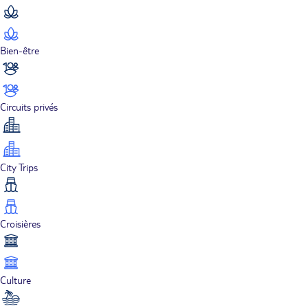
Bien-être
Circuits privés
City Trips
Croisières
Culture