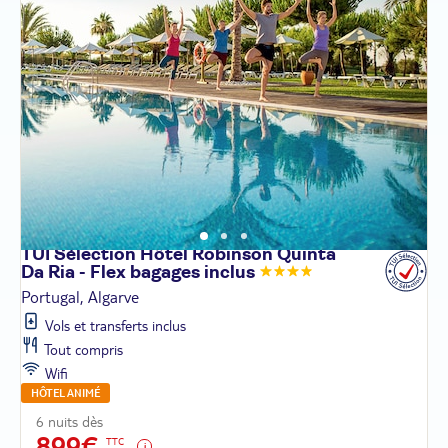
TUI Sélection Hôtel Robinson Quinta
Da Ria - Flex bagages
inclus
Portugal, Algarve
Vols et transferts inclus
Tout compris
Wifi
HÔTEL ANIMÉ
6 nuits dès
899€
TTC