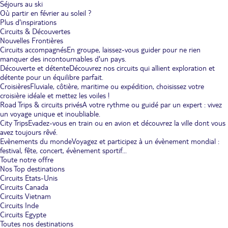
Séjours au ski
Où partir en février au soleil ?
Plus d'inspirations
Circuits & Découvertes
Nouvelles Frontières
Circuits accompagnés
En groupe, laissez-vous guider pour ne rien
manquer des incontournables d'un pays.
Découverte et détente
Découvrez nos circuits qui allient exploration et
détente pour un équilibre parfait.
Croisières
Fluviale, côtière, maritime ou expédition, choisissez votre
croisière idéale et mettez les voiles !
Road Trips & circuits privés
A votre rythme ou guidé par un expert : vivez
un voyage unique et inoubliable.
City Trips
Evadez-vous en train ou en avion et découvrez la ville dont vous
avez toujours rêvé.
Evènements du monde
Voyagez et participez à un évènement mondial :
festival, fête, concert, évènement sportif...
Toute notre offre
Nos Top destinations
Circuits Etats-Unis
Circuits Canada
Circuits Vietnam
Circuits Inde
Circuits Egypte
Toutes nos destinations