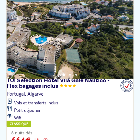
TUI Sélection Hôtel Vila Galé Nautico -
Flex bagages
inclus
Portugal, Algarve
Vols et transferts inclus
Petit déjeuner
Wifi
CLASSIQUE
6 nuits dès
TTC