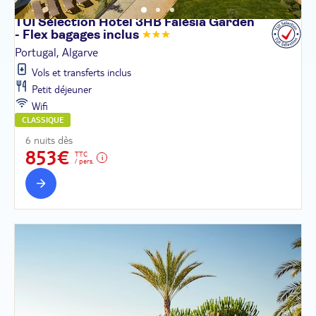
TUI Sélection Hôtel 3HB Falésia Garden
- Flex bagages
inclus
Portugal, Algarve
Vols et transferts inclus
Petit déjeuner
Wifi
CLASSIQUE
6 nuits dès
853€
TTC
/ pers.