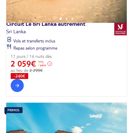
Circuit Le Sri Lanka
autrement
Sri Lanka
Vols et transferts inclus
Repas selon programme
17 jours / 14 nuits dès
2 059€
TTC
/ pers.
au lieu de
2 299€
-240€
PRIMOS