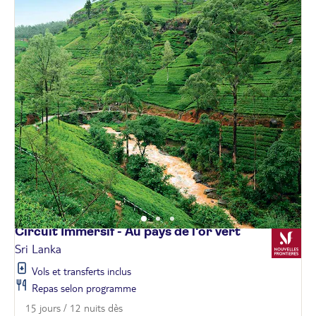
Circuit Immersif - Au pays de l'or
vert
Sri Lanka
Vols et transferts inclus
Repas selon programme
15 jours / 12 nuits dès