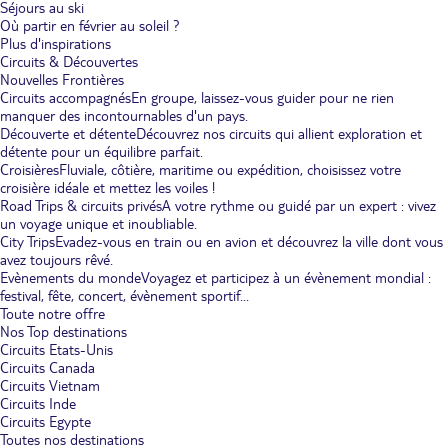
Séjours au ski
Où partir en février au soleil ?
Plus d'inspirations
Circuits & Découvertes
Nouvelles Frontières
Circuits accompagnés
En groupe, laissez-vous guider pour ne rien
manquer des incontournables d'un pays.
Découverte et détente
Découvrez nos circuits qui allient exploration et
détente pour un équilibre parfait.
Croisières
Fluviale, côtière, maritime ou expédition, choisissez votre
croisière idéale et mettez les voiles !
Road Trips & circuits privés
A votre rythme ou guidé par un expert : vivez
un voyage unique et inoubliable.
City Trips
Evadez-vous en train ou en avion et découvrez la ville dont vous
avez toujours rêvé.
Evènements du monde
Voyagez et participez à un évènement mondial :
festival, fête, concert, évènement sportif...
Toute notre offre
Nos Top destinations
Circuits Etats-Unis
Circuits Canada
Circuits Vietnam
Circuits Inde
Circuits Egypte
Toutes nos destinations