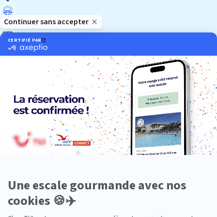
Luxe
Nature
Neige
Plongée
Premium