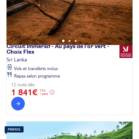
Circuit Immersif - Au pays de l'or vert -
Choix
Flex
Sri Lanka
Vols et transferts inclus
Repas selon programme
12 nuits dès
1 841€
TTC
/ pers.
PRIMOS