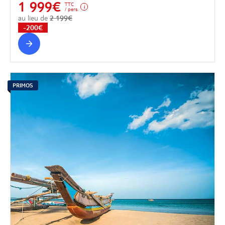
1 999€
TTC
/ pers.
au lieu de
2 199€
-200€
PRIMOS