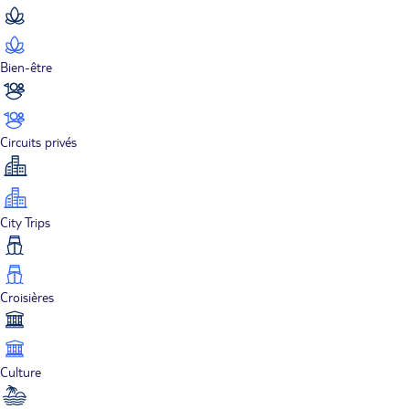
Bien-être
Circuits privés
City Trips
Croisières
Culture