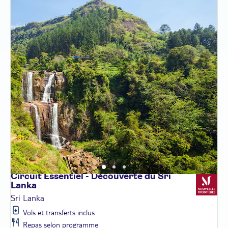
Circuit Essentiel - Découverte du Sri
Lanka
Sri Lanka
Vols et transferts inclus
Repas selon programme