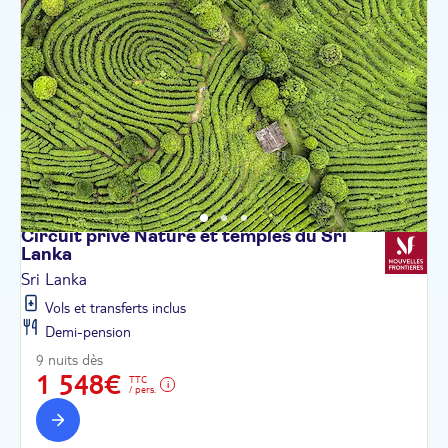
Circuit privé Nature et temples du Sri
Lanka
Sri Lanka
Vols et transferts inclus
Demi-pension
9 nuits dès
1 548€
TTC
/ pers.