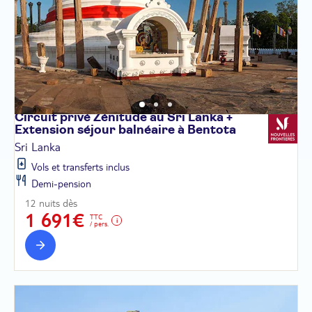
Circuit privé Zénitude au Sri Lanka +
Extension séjour balnéaire à
Bentota
Sri Lanka
Vols et transferts inclus
Demi-pension
12 nuits dès
1 691€
TTC
/ pers.