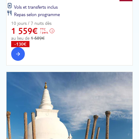
Vols et transferts inclus
Repas selon programme
10 jours / 7 nuits dès
1 559€
TTC
/ pers.
au lieu de
1 689€
-130€