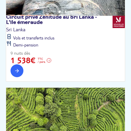
Circuit privé Zénitude au Sri Lanka -
L'île
émeraude
Sri Lanka
Vols et transferts inclus
Demi-pension
9 nuits dès
1 538€
TTC
/ pers.