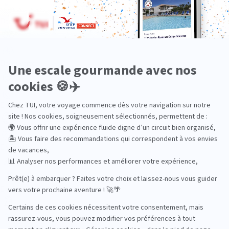
Dans les îles
Découverte
En couple
En famille
En solo