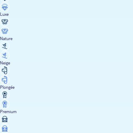
Luxe
Nature
Neige
Plongée
Premium