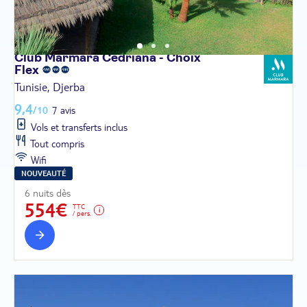
Club Marmara Cedriana - Choix
Flex
Tunisie, Djerba
9,4
/10
7 avis
Vols et transferts inclus
Tout compris
Wifi
NOUVEAUTÉ
6 nuits dès
554€
TTC
/ pers.