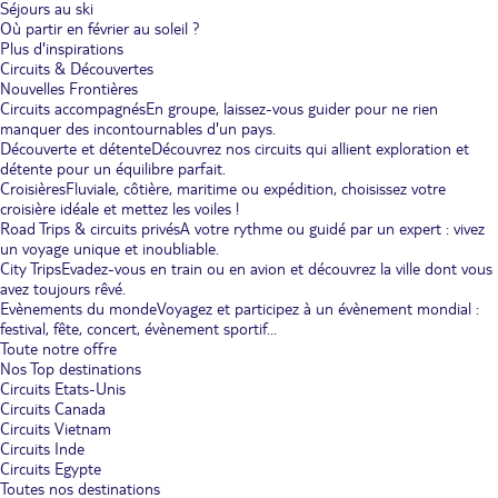
Séjours au ski
Où partir en février au soleil ?
Plus d'inspirations
Circuits & Découvertes
Nouvelles Frontières
Circuits accompagnés
En groupe, laissez-vous guider pour ne rien
manquer des incontournables d'un pays.
Découverte et détente
Découvrez nos circuits qui allient exploration et
détente pour un équilibre parfait.
Croisières
Fluviale, côtière, maritime ou expédition, choisissez votre
croisière idéale et mettez les voiles !
Road Trips & circuits privés
A votre rythme ou guidé par un expert : vivez
un voyage unique et inoubliable.
City Trips
Evadez-vous en train ou en avion et découvrez la ville dont vous
avez toujours rêvé.
Evènements du monde
Voyagez et participez à un évènement mondial :
festival, fête, concert, évènement sportif...
Toute notre offre
Nos Top destinations
Circuits Etats-Unis
Circuits Canada
Circuits Vietnam
Circuits Inde
Circuits Egypte
Toutes nos destinations