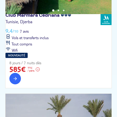
Club Marmara
Cedriana
Tunisie, Djerba
9,4
/10
7 avis
Vols et transferts inclus
Tout compris
Wifi
NOUVEAUTÉ
8 jours / 7 nuits dès
585€
TTC
/ pers.