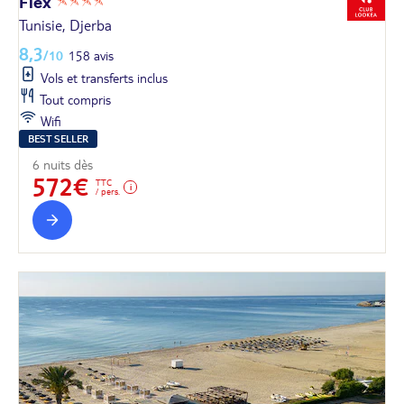
Flex
Tunisie, Djerba
8,3
/10
158 avis
Vols et transferts inclus
Tout compris
Wifi
BEST SELLER
6 nuits dès
572€
TTC
/ pers.