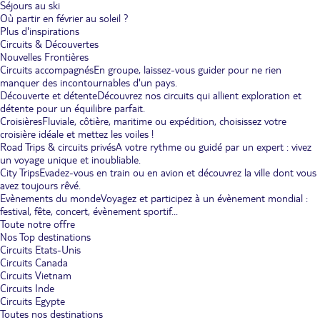
Séjours au ski
Où partir en février au soleil ?
Plus d'inspirations
Circuits & Découvertes
Nouvelles Frontières
Circuits accompagnés
En groupe, laissez-vous guider pour ne rien
manquer des incontournables d'un pays.
Découverte et détente
Découvrez nos circuits qui allient exploration et
détente pour un équilibre parfait.
Croisières
Fluviale, côtière, maritime ou expédition, choisissez votre
croisière idéale et mettez les voiles !
Road Trips & circuits privés
A votre rythme ou guidé par un expert : vivez
un voyage unique et inoubliable.
City Trips
Evadez-vous en train ou en avion et découvrez la ville dont vous
avez toujours rêvé.
Evènements du monde
Voyagez et participez à un évènement mondial :
festival, fête, concert, évènement sportif...
Toute notre offre
Nos Top destinations
Circuits Etats-Unis
Circuits Canada
Circuits Vietnam
Circuits Inde
Circuits Egypte
Toutes nos destinations