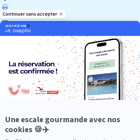
Luxe
Nature
Neige
Plongée
Premium