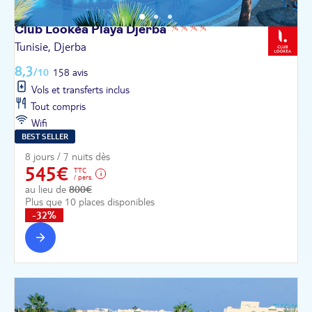
Club Lookéa Playa
Djerba
Tunisie, Djerba
8,3
/10
158 avis
Vols et transferts inclus
Tout compris
Wifi
BEST SELLER
8 jours / 7 nuits dès
545€
TTC
/ pers.
au lieu de
800€
Plus que 10 places disponibles
-32%