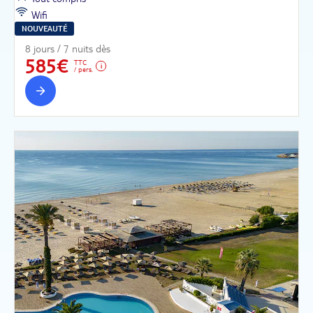
Wifi
NOUVEAUTÉ
8 jours / 7 nuits dès
585€
TTC
/ pers.