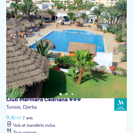
Club Marmara
Cedriana
Tunisie, Djerba
9,4
/10
7 avis
Vols et transferts inclus
Tout compris