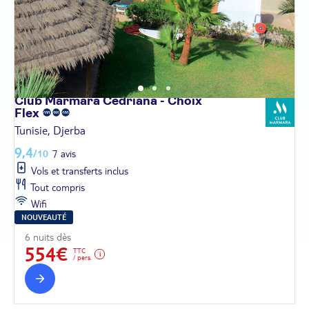
Club Marmara Cedriana - Choix
Flex
Tunisie, Djerba
9,4
/10
7 avis
Vols et transferts inclus
Tout compris
Wifi
NOUVEAUTÉ
6 nuits dès
554€
TTC
/ pers.