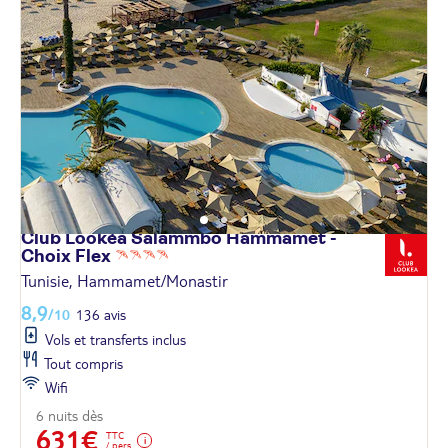
Club Lookéa Salammbo Hammamet -
Choix
Flex
Tunisie, Hammamet/Monastir
8,9
/10
136 avis
Vols et transferts inclus
Tout compris
Wifi
6 nuits dès
631€
TTC
/ pers.