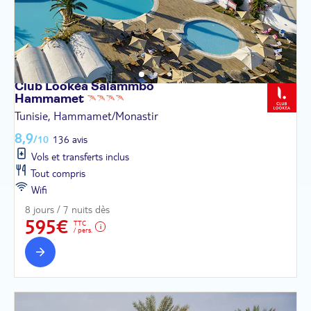
Club Lookéa Salammbô
Hammamet
Tunisie, Hammamet/Monastir
8,9
/10
136 avis
Vols et transferts inclus
Tout compris
Wifi
8 jours / 7 nuits dès
595€
TTC
/ pers.