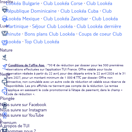
Insolite
Lookéa Bulgarie
·
Club Lookéa Corse
·
Club Lookéa
République Dominicaine
·
Club Lookéa Cuba
·
Club
Lookéa Mexique
·
Club Lookéa Zanzibar
·
Club Lookéa
Luxe
Martinique
·
Séjour Club Lookéa
·
Club Lookéa dernière
minute
·
Bons plans Club Lookéa
·
Coups de coeur Club
Lookéa
·
Top Club Lookéa
Nature
*
Conditions de l'offre App
: *30 € de réduction par dossier pour les 500 premières
réservations effectuées sur l'application TUI France. Offre valable pour toute
réservation réalisée à partir du 22 avril, pour des départs entre le 22 avril 2026 et le 31
Neige
mars 2027, pour un montant minimum de 1 000 € TTC par dossier. Offre non
rétroactive, non cumulable avec un autre code de réduction et valable sous réserve de
disponibilités. Les prix affichés ne tiennent pas compte de la réduction. La remise
s'applique en saisissant le code promotionnel à l'étape de paiement, dans le champ «
Code de réduction ».
Plongée
Nous suivre sur Facebook
Nous suivre sur Instagram
Nous suivre sur YouTube
}
Premium
À propos de TUI
Qui sommes nous ?