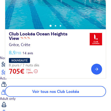
Club Lookéa Ocean Heights
View
Grèce, Crète
8,9
/10
14 avis
Océan Indien
Nos thématiques
NOUVEAUTÉ
8 jours / 7 nuits dès
705€
TTC
/ pers.
Actif
Voir tous nos Club Lookéa
Adult only