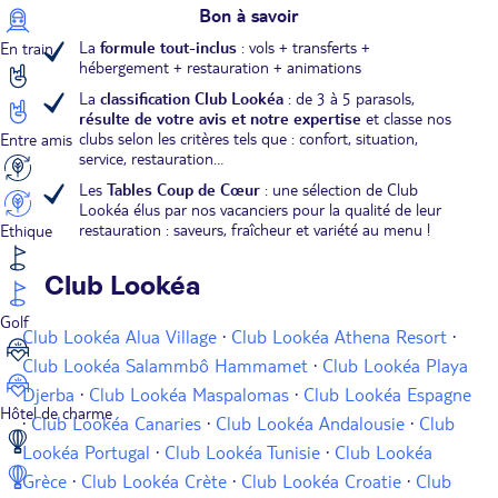
Bon à savoir
La
formule tout-inclus
: vols + transferts +
En train
hébergement + restauration + animations
La
classification Club Lookéa
: de 3 à 5 parasols,
résulte de votre avis et notre expertise
et classe nos
clubs selon les critères tels que : confort, situation,
Entre amis
service, restauration…
Les
Tables Coup de Cœur
: une sélection de Club
Lookéa élus par nos vacanciers pour la qualité de leur
restauration : saveurs, fraîcheur et variété au menu !
Ethique
Club Lookéa
Golf
Club Lookéa Alua Village
·
Club Lookéa Athena Resort
·
Club Lookéa Salammbô Hammamet
·
Club Lookéa Playa
Djerba
·
Club Lookéa Maspalomas
·
Club Lookéa Espagne
Hôtel de charme
·
Club Lookéa Canaries
·
Club Lookéa Andalousie
·
Club
Lookéa Portugal
·
Club Lookéa Tunisie
·
Club Lookéa
Grèce
·
Club Lookéa Crète
·
Club Lookéa Croatie
·
Club