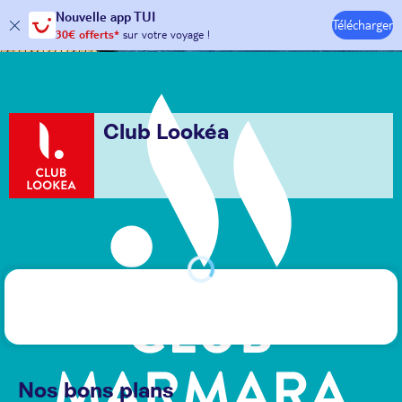
Nouvelle
app TUI
30€ offerts*
sur votre
voyage !
Télécharger
avec le code :
HAPPYAPP
Hôtels & Clubs
Club Lookéa
Nos bons plans