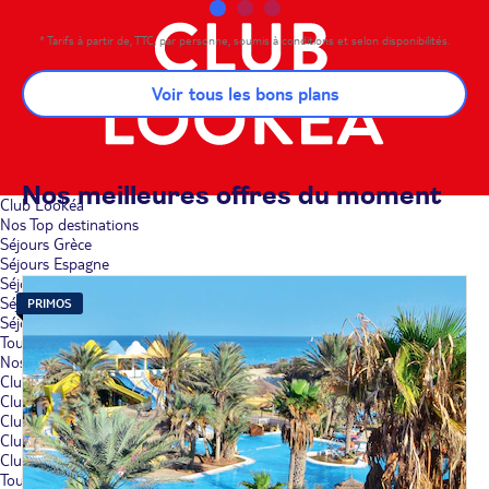
* Tarifs à partir de, TTC, par personne, soumis à conditions et selon disponibilités.
Voir tous les bons plans
Nos meilleures offres du moment
Club Lookéa
Nos Top destinations
Séjours Grèce
Séjours Espagne
Séjours Tunisie
Séjours Italie
PRIMOS
Séjours Portugal
Toutes nos destinations
Nos Best-sellers
Club Lookéa Rethymno Mare
Club Lookéa Sporting Sardinia
Club Lookéa Roda Beach
Club Lookéa Palmeiras Village
Club Lookéa Alua Village
Tous nos Best-sellers