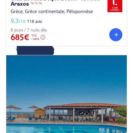
Araxos
Europe
Grèce, Grèce continentale, Péloponnèse
9,3
/10
118 avis
8 jours / 7 nuits dès
685€
TTC
/ pers.
Océanie