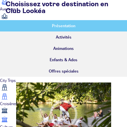
Choisissez votre destination en
Aventure
Club Lookéa
Présentation
Bien-être
Activités
Animations
Circuits privés
Enfants & Ados
Offres spéciales
City Trips
Croisières
Culture