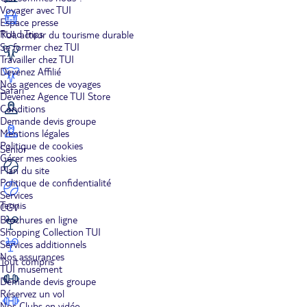
Voyager avec TUI
Espace presse
Road Trips
TUI, acteur du tourisme durable
Se former chez TUI
Travailler chez TUI
Devenez Affilié
Nos agences de voyages
Safari
Devenez Agence TUI Store
Conditions
Demande devis groupe
Mentions légales
Politique de cookies
Sénior
Gérer mes cookies
Plan du site
Politique de confidentialité
Services
Tennis
CGV
Brochures en ligne
Shopping Collection TUI
Services additionnels
Nos assurances
Tout compris
TUI musement
Demande devis groupe
Réservez un vol
Nos Clubs en vidéo