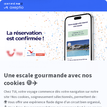
Club Lookéa Estival Almaris -
Arrivée
Barcelone
Asie
Espagne, Barcelone Catalogne, Costa
Dorada
9,6
/10
13 avis
NOUVEAUTÉ
8 jours / 7 nuits dès
635€
TTC
/ pers.