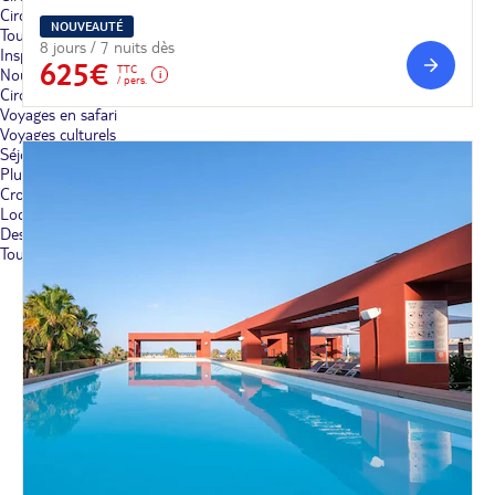
Circuits Egypte
NOUVEAUTÉ
Toutes nos destinations
8 jours / 7 nuits dès
Inspirations
625€
TTC
Nouveautés circuits
/ pers.
Circuits avec extension
Voyages en safari
Voyages culturels
Séjours insolites
Plus d'inspirations
Croisières
Locations & Campings
Destinations
Toutes nos destinations