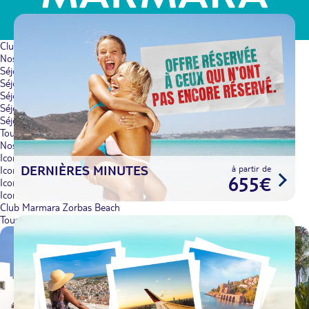
Club Marmara
Nos Top destinations
Séjours Grèce
Séjours Espagne
Séjours Maroc
Séjours Bulgarie
Séjours France
Toutes nos destinations
Nos Best-sellers
Iconique Club Marmara Doreta Beach
DERNIÈRES MINUTES
à partir de
Iconique Club Marmara Del Mar
655€
Iconique Club Marmara Sicilia
Iconique Club Marmara Grand Bleu
Club Marmara Zorbas Beach
Tous nos Best-sellers