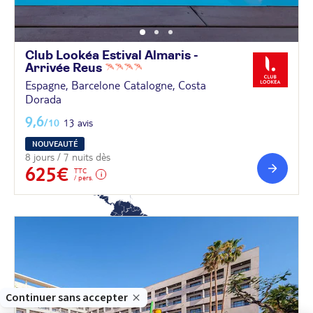
Club Lookéa Estival Almaris -
Arrivée
Reus
Afrique
Espagne, Barcelone Catalogne, Costa
Dorada
9,6
/10
13 avis
NOUVEAUTÉ
8 jours / 7 nuits dès
625€
TTC
/ pers.
Amérique