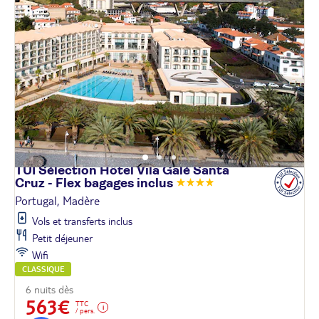
TUI Sélection Hôtel Vila Galé Santa
Cruz - Flex bagages
inclus
Portugal, Madère
Vols et transferts inclus
Petit déjeuner
Wifi
CLASSIQUE
6 nuits dès
563€
TTC
/ pers.