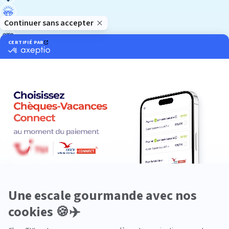
Luxe
Nature
Neige
Plongée
Premium