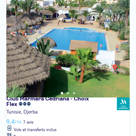
Club Marmara Cedriana - Choix
Flex
Tunisie, Djerba
9,4
/10
7 avis
Vols et transferts inclus