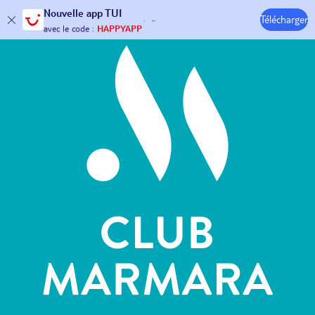
Hôtels & Clubs
Nouvelle
app TUI
Télécharger
30€ offerts*
sur votre
voyage !
avec le code :
HAPPYAPP