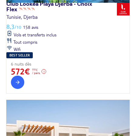
Club Lookéa Playa Djerba - Choix
Flex
Tunisie, Djerba
8,3
/10
158 avis
Vols et transferts inclus
Tout compris
Wifi
BEST SELLER
6 nuits dès
572€
TTC
/ pers.