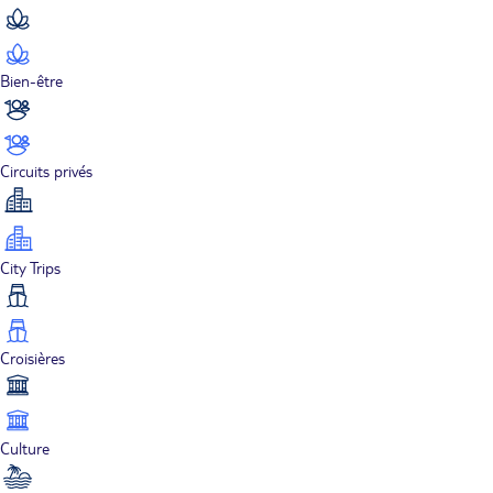
Bien-être
Circuits privés
City Trips
Croisières
Culture