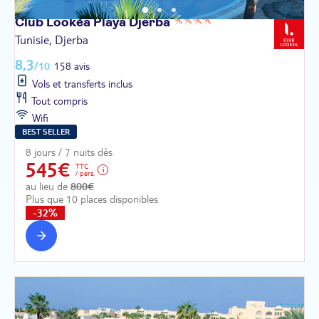
Club Lookéa Playa
Djerba
Tunisie, Djerba
8,3
/10
158 avis
Vols et transferts inclus
Tout compris
Wifi
BEST SELLER
8 jours / 7 nuits dès
545€
TTC
/ pers.
au lieu de
800€
Plus que 10 places disponibles
-32%