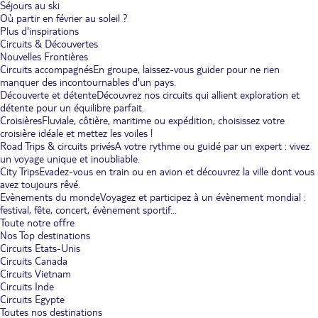
Séjours au ski
Où partir en février au soleil ?
Plus d'inspirations
Circuits & Découvertes
Nouvelles Frontières
Circuits accompagnés
En groupe, laissez-vous guider pour ne rien
manquer des incontournables d'un pays.
Découverte et détente
Découvrez nos circuits qui allient exploration et
détente pour un équilibre parfait.
Croisières
Fluviale, côtière, maritime ou expédition, choisissez votre
croisière idéale et mettez les voiles !
Road Trips & circuits privés
A votre rythme ou guidé par un expert : vivez
un voyage unique et inoubliable.
City Trips
Evadez-vous en train ou en avion et découvrez la ville dont vous
avez toujours rêvé.
Evènements du monde
Voyagez et participez à un évènement mondial :
festival, fête, concert, évènement sportif...
Toute notre offre
Nos Top destinations
Circuits Etats-Unis
Circuits Canada
Circuits Vietnam
Circuits Inde
Circuits Egypte
Toutes nos destinations