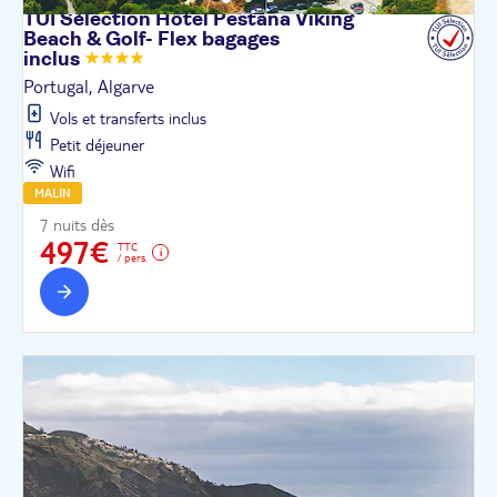
TUI Sélection Hôtel Pestana Viking
Beach & Golf- Flex bagages
inclus
Portugal, Algarve
Vols et transferts inclus
Petit déjeuner
Wifi
MALIN
7 nuits dès
497€
TTC
/ pers.