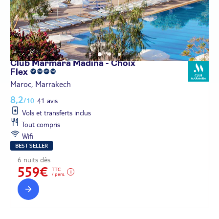
Club Marmara Madina - Choix
Flex
Maroc, Marrakech
8,2
/10
41 avis
Vols et transferts inclus
Tout compris
Wifi
BEST SELLER
6 nuits dès
559€
TTC
/ pers.