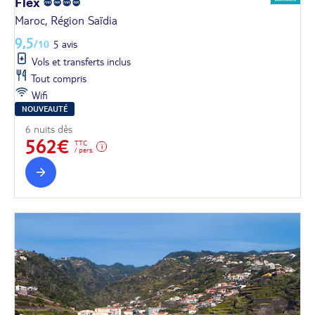
Flex
Maroc, Région Saïdia
9,5
/10
5 avis
Vols et transferts inclus
Tout compris
Wifi
NOUVEAUTÉ
6 nuits dès
562€
TTC
/ pers.