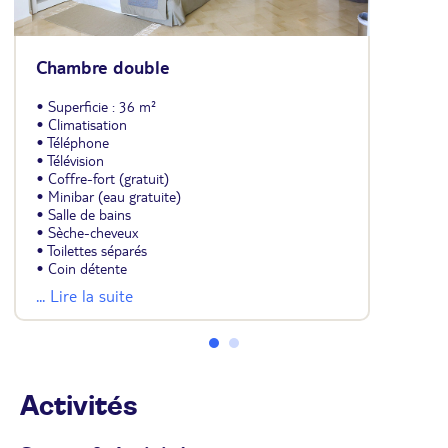
Chambre double
• Superficie : 36 m²
• Climatisation
• Téléphone
• Télévision
• Coffre-fort (gratuit)
• Minibar (eau gratuite)
• Salle de bains
• Sèche-cheveux
• Toilettes séparés
• Coin détente
• Balcon ou terrasse
... Lire la suite
• Wifi (gratuit)
• Possibilité lit supplémentaire (jusqu'à 3 adultes
ou 2 adultes + 1 enfant)
• Avec supplément, vue mer
Activités