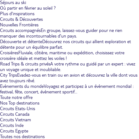
Séjours au ski
Où partir en février au soleil ?
Plus d'inspirations
Circuits & Découvertes
Nouvelles Frontières
Circuits accompagnés
En groupe, laissez-vous guider pour ne rien
manquer des incontournables d'un pays.
Découverte et détente
Découvrez nos circuits qui allient exploration et
détente pour un équilibre parfait.
Croisières
Fluviale, côtière, maritime ou expédition, choisissez votre
croisière idéale et mettez les voiles !
Road Trips & circuits privés
A votre rythme ou guidé par un expert : vivez
un voyage unique et inoubliable.
City Trips
Evadez-vous en train ou en avion et découvrez la ville dont vous
avez toujours rêvé.
Evènements du monde
Voyagez et participez à un évènement mondial :
festival, fête, concert, évènement sportif...
Toute notre offre
Nos Top destinations
Circuits Etats-Unis
Circuits Canada
Circuits Vietnam
Circuits Inde
Circuits Egypte
Toutes nos destinations