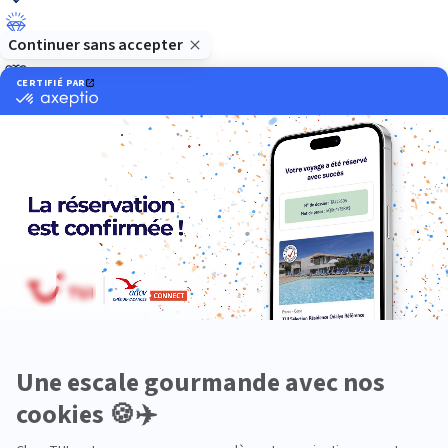
Luxe
Nature
Neige
Plongée
Premium