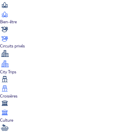
Bien-être
Circuits privés
City Trips
Croisières
Culture