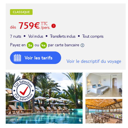
CLASSIQUE
759€
TTC
dès
/pers.
7 nuits
Vol inclus
Transferts inclus
Tout compris
Payez en
ou
par carte bancaire
Voir les tarifs
Voir le descriptif du voyage