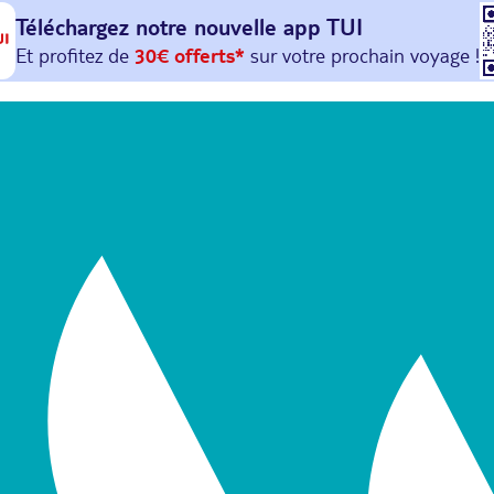
Téléchargez notre nouvelle
app TUI
Et profitez de
30€ offerts*
sur votre
prochain
voyage !
avec le code :
HAPPYAPP