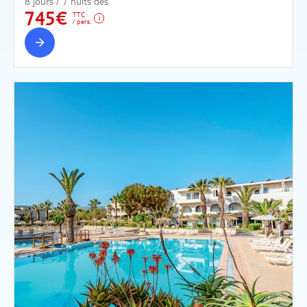
8 jours / 7 nuits dès
745€
TTC
/ pers.