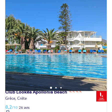
Club Lookéa Apollonia
Beach
Grèce, Crète
8,2
/10
26 avis