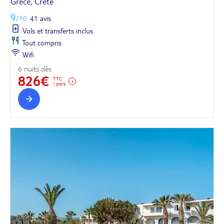
Grèce, Crète
9
/10
41 avis
Vols et transferts inclus
Tout compris
Wifi
6 nuits dès
826€
TTC
/ pers.