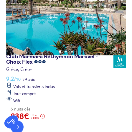
Club Marmara Réthymnon Maravel -
Choix
Flex
Grèce, Crète
9,2
/10
39 avis
Vols et transferts inclus
Tout compris
Wifi
6 nuits dès
838€
TTC
/ pers.