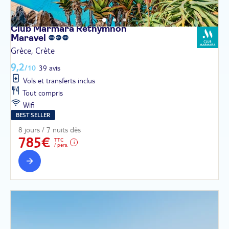
Club Marmara Réthymnon
Maravel
Grèce, Crète
9,2
/10
39 avis
Vols et transferts inclus
Tout compris
Wifi
BEST SELLER
8 jours / 7 nuits dès
785€
TTC
/ pers.