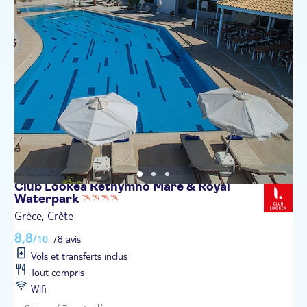
Club Lookéa Rethymno Mare & Royal
Waterpark
Grèce, Crète
8,8
/10
78 avis
Vols et transferts inclus
Tout compris
Wifi