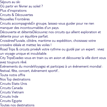
Séjours au ski
Où partir en février au soleil ?
Plus d'inspirations
Circuits & Découvertes
Nouvelles Frontières
Circuits accompagnés
En groupe, laissez-vous guider pour ne rien
manquer des incontournables d'un pays.
Découverte et détente
Découvrez nos circuits qui allient exploration et
détente pour un équilibre parfait.
Croisières
Fluviale, côtière, maritime ou expédition, choisissez votre
croisière idéale et mettez les voiles !
Road Trips & circuits privés
A votre rythme ou guidé par un expert : vivez
un voyage unique et inoubliable.
City Trips
Evadez-vous en train ou en avion et découvrez la ville dont vous
avez toujours rêvé.
Evènements du monde
Voyagez et participez à un évènement mondial :
festival, fête, concert, évènement sportif...
Toute notre offre
Nos Top destinations
Circuits Etats-Unis
Circuits Canada
Circuits Vietnam
Circuits Inde
Circuits Egypte
Toutes nos destinations