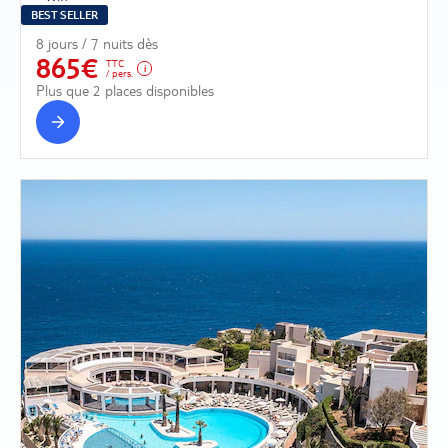
BEST SELLER
8 jours / 7 nuits dès
865€
TTC
/ pers.
Plus que 2 places disponibles