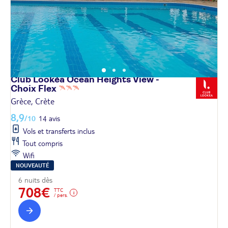
Club Lookéa Ocean Heights View -
Choix
Flex
Grèce, Crète
8,9
/10
14 avis
Vols et transferts inclus
Tout compris
Wifi
NOUVEAUTÉ
6 nuits dès
708€
TTC
/ pers.