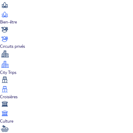
Bien-être
Circuits privés
City Trips
Croisières
Culture