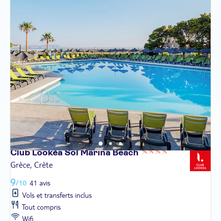
Club Lookéa Sol Marina
Beach
Grèce, Crète
9
/10
41 avis
Vols et transferts inclus
Tout compris
Wifi