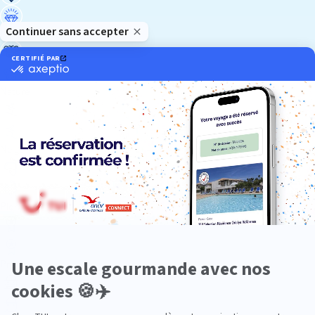
Luxe
Nature
Neige
Plongée
Premium