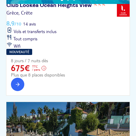
Club Lookéa Ocean Heights
View
Grèce, Crète
8,9
/10
14 avis
Vols et transferts inclus
Tout compris
Wifi
NOUVEAUTÉ
8 jours / 7 nuits dès
675€
TTC
/ pers.
Plus que 8 places disponibles