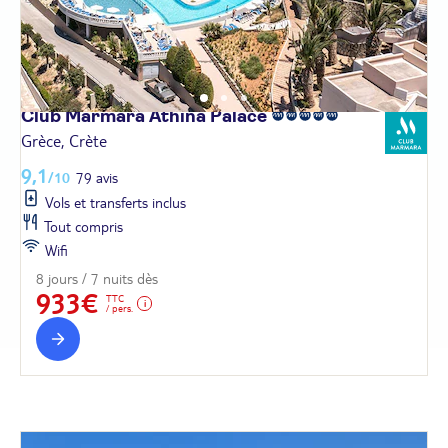
Club Marmara Athina
Palace
Grèce, Crète
9,1
/10
79 avis
Vols et transferts inclus
Tout compris
Wifi
8 jours / 7 nuits dès
933€
TTC
/ pers.