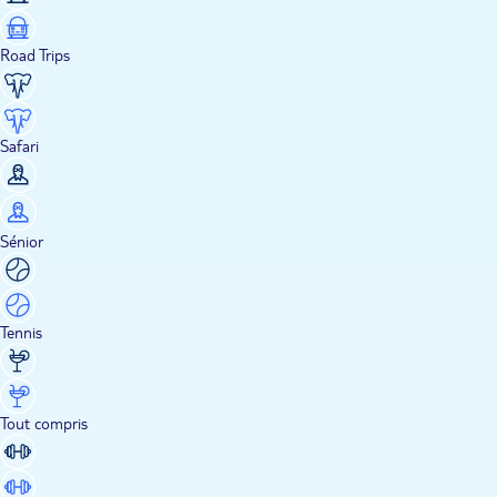
Road Trips
Safari
Sénior
Tennis
Tout compris