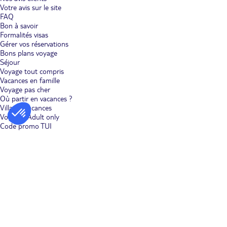
Votre avis sur le site
Laurent, le musée de la Palmeraie ou encore le Dar Si Saïd. Pour une
expérience unique, visitez le musée de Marrakech situé dans le palais
FAQ
Mnebhi, qui abrite une collection impressionnante d’objets d’art et
Bon à savoir
d’artisanat marocains.
Formalités visas
Gérer vos réservations
Découvrez la gastronomie le temps d’un week-end à Marrakech
Bons plans voyage
Séjour
La cuisine marocaine est un incontournable de votre week-end à
Voyage tout compris
Marrakech. La ville offre une variété de restaurants où déguster des plats
Vacances en famille
typiques tels que le tagine, le couscous, et les pastillas. Ne manquez pas
Voyage pas cher
les marchés locaux pour goûter aux saveurs authentiques des spécialités
Où partir en vacances ?
marocaines, un véritable voyage pour les papilles. Pour le déjeuner, les
Villages vacances
pastéis de nata sont une douce tentation que vous trouverez dans
Voyages Adult only
presque tous les cafés.
Code promo TUI
Conseils pratiques le temps d’un week-end à
Marrakech
Carte bancaire et espèces : les cartes sont largement acceptées, il est
cependant conseillé de toujours avoir un peu d'espèces pour les petits
commerces.
Emportez des vêtements adaptés : Le climat peut varier selon la saison.
Vérifiez la météo avant votre départ.
Hôtel, riad, dar : quel type d’hébergement privilégier