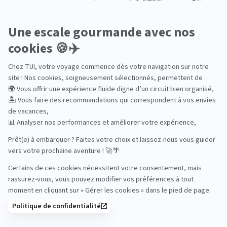
Dans les îles
Découverte
En couple
En famille
En solo