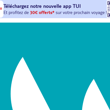
Téléchargez notre nouvelle
app TUI
Et profitez de
30€ offerts*
sur votre
prochain
voyage !
avec le code :
HAPPYAPP