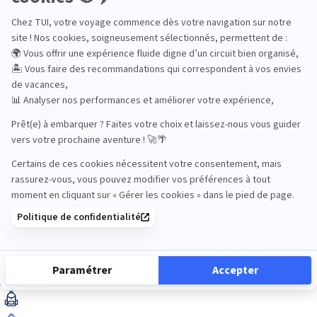
Océan Indien
Nos thématiques
Actif
Adult only