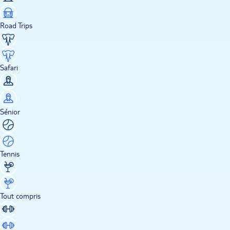
Road Trips
Safari
Sénior
Tennis
Tout compris