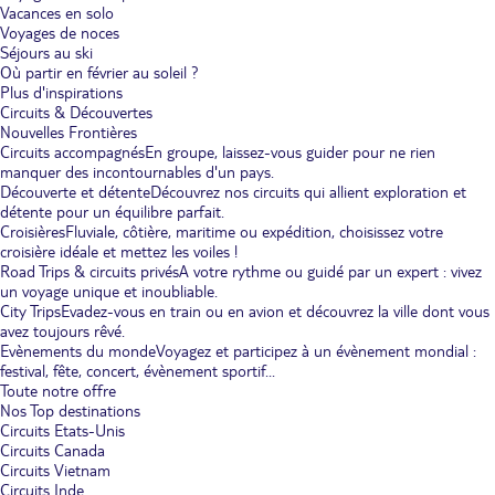
Vacances en solo
Voyages de noces
Séjours au ski
Où partir en février au soleil ?
Plus d'inspirations
Circuits & Découvertes
Nouvelles Frontières
Circuits accompagnés
En groupe, laissez-vous guider pour ne rien
manquer des incontournables d'un pays.
Découverte et détente
Découvrez nos circuits qui allient exploration et
détente pour un équilibre parfait.
Croisières
Fluviale, côtière, maritime ou expédition, choisissez votre
croisière idéale et mettez les voiles !
Road Trips & circuits privés
A votre rythme ou guidé par un expert : vivez
un voyage unique et inoubliable.
City Trips
Evadez-vous en train ou en avion et découvrez la ville dont vous
avez toujours rêvé.
Evènements du monde
Voyagez et participez à un évènement mondial :
festival, fête, concert, évènement sportif...
Toute notre offre
Nos Top destinations
Circuits Etats-Unis
Circuits Canada
Circuits Vietnam
Circuits Inde