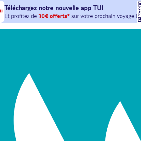
Téléchargez notre nouvelle
app TUI
Et profitez de
30€ offerts*
sur votre
prochain
voyage !
avec le code :
HAPPYAPP