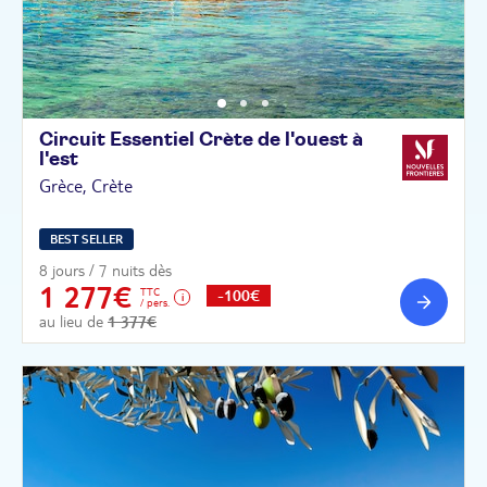
Circuit Essentiel Crète de l'ouest à
l'est
Grèce, Crète
BEST SELLER
8 jours / 7 nuits dès
1 277€
TTC
-100€
/ pers.
au lieu de
1 377€