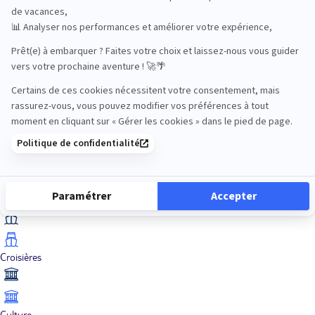
Aventure
Bien-être
Circuits privés
City Trips
Croisières
Culture