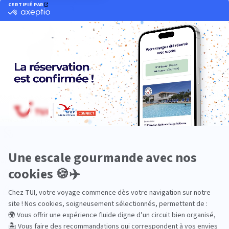
Océan Indien
Nos thématiques
Actif
Adult only