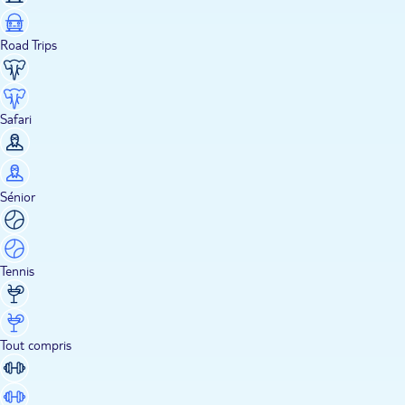
Road Trips
Safari
Sénior
Tennis
Tout compris