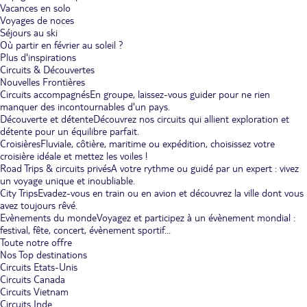
Vacances en solo
Voyages de noces
Séjours au ski
Où partir en février au soleil ?
Plus d'inspirations
Circuits & Découvertes
Nouvelles Frontières
Circuits accompagnés
En groupe, laissez-vous guider pour ne rien
manquer des incontournables d'un pays.
Découverte et détente
Découvrez nos circuits qui allient exploration et
détente pour un équilibre parfait.
Croisières
Fluviale, côtière, maritime ou expédition, choisissez votre
croisière idéale et mettez les voiles !
Road Trips & circuits privés
A votre rythme ou guidé par un expert : vivez
un voyage unique et inoubliable.
City Trips
Evadez-vous en train ou en avion et découvrez la ville dont vous
avez toujours rêvé.
Evènements du monde
Voyagez et participez à un évènement mondial :
festival, fête, concert, évènement sportif...
Toute notre offre
Nos Top destinations
Circuits Etats-Unis
Circuits Canada
Circuits Vietnam
Circuits Inde