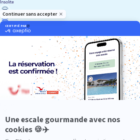
Insolite
Luxe
Nature
Neige
Plongée
Premium