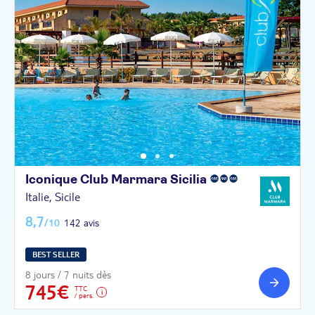
Iconique Club Marmara
Sicilia
Italie, Sicile
8,7
/10
142 avis
BEST SELLER
8 jours / 7 nuits dès
745€
TTC
/ pers.