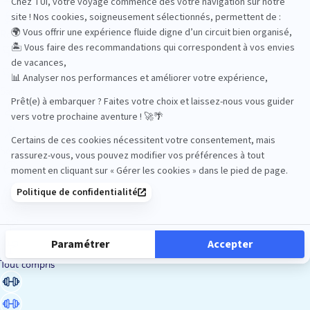
Road Trips
Safari
Sénior
Tennis
Tout compris