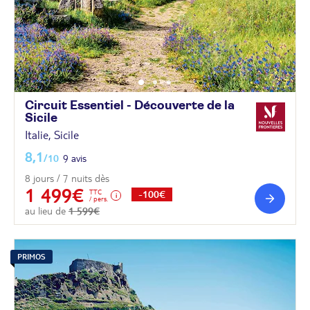
Circuit Essentiel - Découverte de la
Sicile
Italie, Sicile
8,1
/10
9 avis
8 jours / 7 nuits dès
1 499€
TTC
-100€
/ pers.
au lieu de
1 599€
PRIMOS