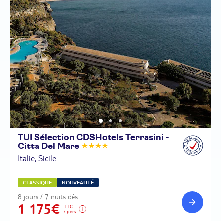
TUI Sélection CDSHotels Terrasini -
Citta Del
Mare
Italie, Sicile
CLASSIQUE
NOUVEAUTÉ
8 jours / 7 nuits dès
1 175€
TTC
/ pers.