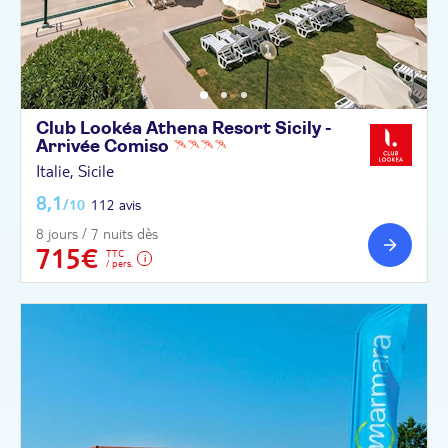
Club Lookéa Athena Resort Sicily -
Arrivée
Comiso
Italie, Sicile
8,1
/10
112 avis
8 jours / 7 nuits dès
715€
TTC
/ pers.