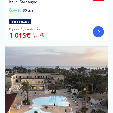
Italie, Sardaigne
8,4
/10
80 avis
BEST SELLER
8 jours / 7 nuits dès
1 015€
TTC
/ pers.