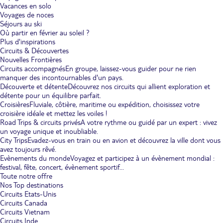
Vacances en solo
Voyages de noces
Séjours au ski
Où partir en février au soleil ?
Plus d'inspirations
Circuits & Découvertes
Nouvelles Frontières
Circuits accompagnés
En groupe, laissez-vous guider pour ne rien
manquer des incontournables d'un pays.
Découverte et détente
Découvrez nos circuits qui allient exploration et
détente pour un équilibre parfait.
Croisières
Fluviale, côtière, maritime ou expédition, choisissez votre
croisière idéale et mettez les voiles !
Road Trips & circuits privés
A votre rythme ou guidé par un expert : vivez
un voyage unique et inoubliable.
City Trips
Evadez-vous en train ou en avion et découvrez la ville dont vous
avez toujours rêvé.
Evènements du monde
Voyagez et participez à un évènement mondial :
festival, fête, concert, évènement sportif...
Toute notre offre
Nos Top destinations
Circuits Etats-Unis
Circuits Canada
Circuits Vietnam
Circuits Inde