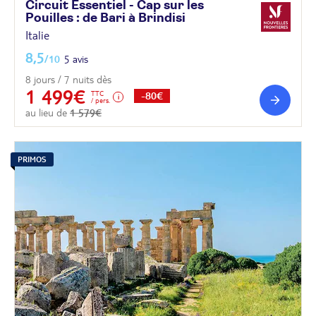
Circuit Essentiel - Cap sur les
Pouilles : de Bari à
Brindisi
Italie
8,5
/10
5 avis
8 jours / 7 nuits dès
1 499€
TTC
-80€
/ pers.
au lieu de
1 579€
PRIMOS