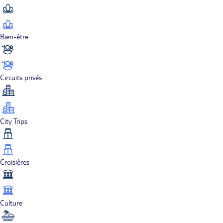
Bien-être
Circuits privés
City Trips
Croisières
Culture