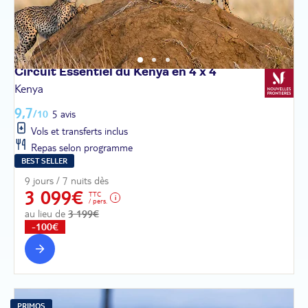
Circuit Essentiel du Kenya en 4 x
4
Kenya
9,7
/10
5 avis
Vols et transferts inclus
Repas selon programme
BEST SELLER
9 jours / 7 nuits dès
3 099€
TTC
/ pers.
au lieu de
3 199€
-100€
PRIMOS