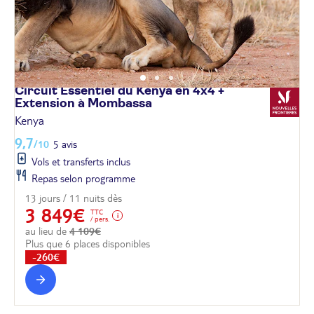
Circuit Essentiel du Kenya en 4x4 +
Extension à
Mombassa
Kenya
9,7
/10
5 avis
Vols et transferts inclus
Repas selon programme
13 jours / 11 nuits dès
3 849€
TTC
/ pers.
au lieu de
4 109€
Plus que 6 places disponibles
-260€