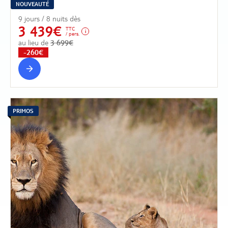
NOUVEAUTÉ
9 jours / 8 nuits dès
3 439€
TTC
/ pers.
au lieu de
3 699€
-260€
PRIMOS