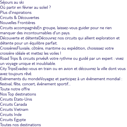
Séjours au ski
Où partir en février au soleil ?
Plus d'inspirations
Circuits & Découvertes
Nouvelles Frontières
Circuits accompagnés
En groupe, laissez-vous guider pour ne rien
manquer des incontournables d'un pays.
Découverte et détente
Découvrez nos circuits qui allient exploration et
détente pour un équilibre parfait.
Croisières
Fluviale, côtière, maritime ou expédition, choisissez votre
croisière idéale et mettez les voiles !
Road Trips & circuits privés
A votre rythme ou guidé par un expert : vivez
un voyage unique et inoubliable.
City Trips
Evadez-vous en train ou en avion et découvrez la ville dont vous
avez toujours rêvé.
Evènements du monde
Voyagez et participez à un évènement mondial :
festival, fête, concert, évènement sportif...
Toute notre offre
Nos Top destinations
Circuits Etats-Unis
Circuits Canada
Circuits Vietnam
Circuits Inde
Circuits Egypte
Toutes nos destinations