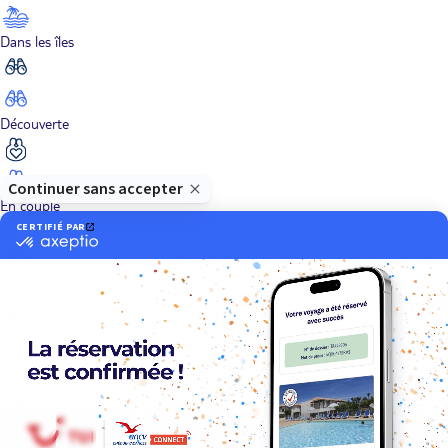
Dans les îles
Découverte
En couple
En famille
En solo