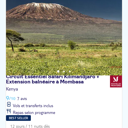
Circuit Essentiel Safari Kilimandjaro +
Extension balnéaire à
Mombasa
Kenya
9
/10
7 avis
Vols et transferts inclus
Repas selon programme
BEST SELLER
12 jours / 11 nuits dès