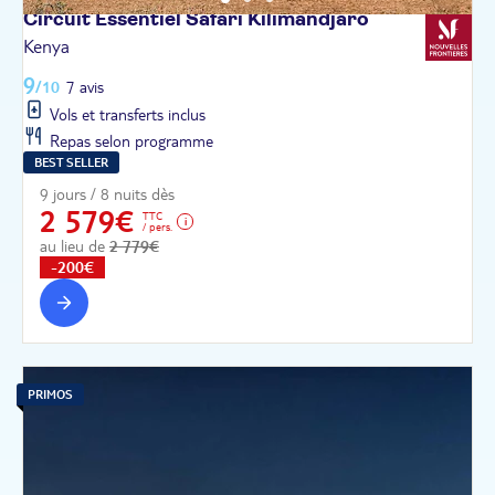
Circuit Essentiel Safari
Kilimandjaro
Kenya
9
/10
7 avis
Vols et transferts inclus
Repas selon programme
BEST SELLER
9 jours / 8 nuits dès
2 579€
TTC
/ pers.
au lieu de
2 779€
-200€
PRIMOS