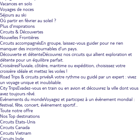
Vacances en solo
Voyages de noces
Séjours au ski
Où partir en février au soleil ?
Plus d'inspirations
Circuits & Découvertes
Nouvelles Frontières
Circuits accompagnés
En groupe, laissez-vous guider pour ne rien
manquer des incontournables d'un pays.
Découverte et détente
Découvrez nos circuits qui allient exploration et
détente pour un équilibre parfait.
Croisières
Fluviale, côtière, maritime ou expédition, choisissez votre
croisière idéale et mettez les voiles !
Road Trips & circuits privés
A votre rythme ou guidé par un expert : vivez
un voyage unique et inoubliable.
City Trips
Evadez-vous en train ou en avion et découvrez la ville dont vous
avez toujours rêvé.
Evènements du monde
Voyagez et participez à un évènement mondial :
festival, fête, concert, évènement sportif...
Toute notre offre
Nos Top destinations
Circuits Etats-Unis
Circuits Canada
Circuits Vietnam
Circuits Inde