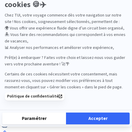
Océan Indien
Nos thématiques
Actif
Adult only