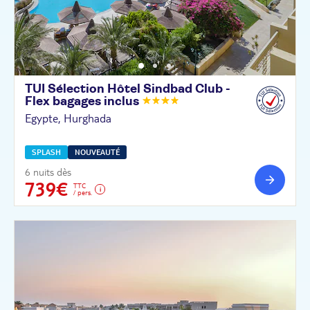
TUI Sélection Hôtel Sindbad Club -
Flex bagages
inclus
Egypte, Hurghada
SPLASH
NOUVEAUTÉ
6 nuits dès
739€
TTC
/ pers.