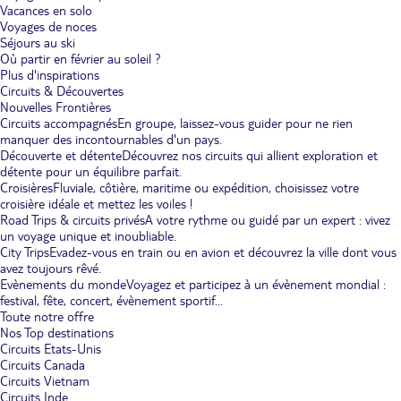
Vacances en solo
Voyages de noces
Séjours au ski
Où partir en février au soleil ?
Plus d'inspirations
Circuits & Découvertes
Nouvelles Frontières
Circuits accompagnés
En groupe, laissez-vous guider pour ne rien
manquer des incontournables d'un pays.
Découverte et détente
Découvrez nos circuits qui allient exploration et
détente pour un équilibre parfait.
Croisières
Fluviale, côtière, maritime ou expédition, choisissez votre
croisière idéale et mettez les voiles !
Road Trips & circuits privés
A votre rythme ou guidé par un expert : vivez
un voyage unique et inoubliable.
City Trips
Evadez-vous en train ou en avion et découvrez la ville dont vous
avez toujours rêvé.
Evènements du monde
Voyagez et participez à un évènement mondial :
festival, fête, concert, évènement sportif...
Toute notre offre
Nos Top destinations
Circuits Etats-Unis
Circuits Canada
Circuits Vietnam
Circuits Inde