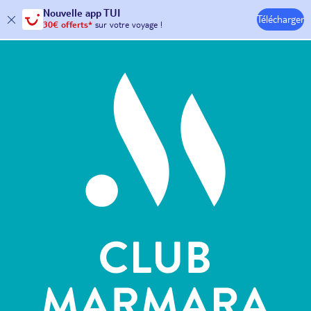
Nouvelle
app TUI
Télécharger
30€ offerts*
sur votre
voyage !
avec le code :
HAPPYAPP
Hôtels & Clubs