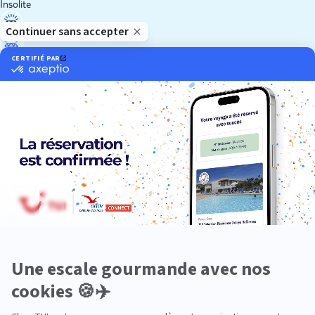
Insolite
Luxe
Nature
Neige
Plongée
Premium