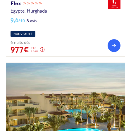
Flex
Egypte, Hurghada
9,6
/10
8 avis
NOUVEAUTÉ
6 nuits dès
977€
TTC
/ pers.