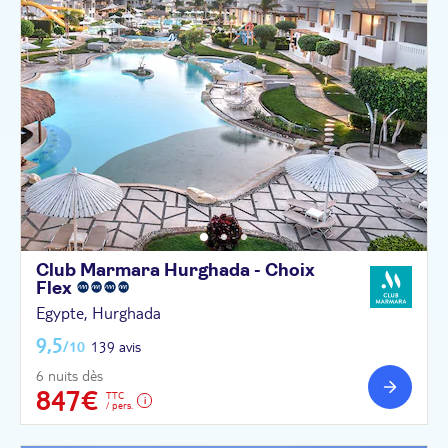
Club Marmara Hurghada - Choix
Flex
Egypte, Hurghada
9,5
/10
139 avis
6 nuits dès
847€
TTC
/ pers.