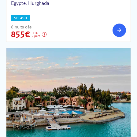
Egypte, Hurghada
SPLASH
6 nuits dès
855€
TTC
/ pers.