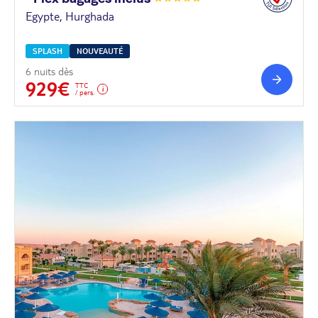
Egypte, Hurghada
SPLASH
NOUVEAUTÉ
6 nuits dès
929€
TTC
/ pers.