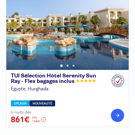
TUI Sélection Hôtel Serenity Sun
Ray - Flex bagages
inclus
Egypte, Hurghada
SPLASH
NOUVEAUTÉ
6 nuits dès
861€
TTC
/ pers.