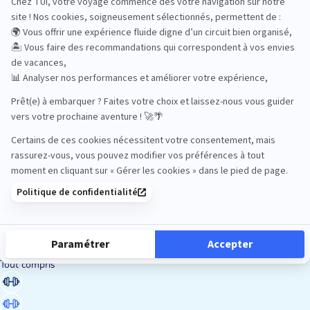
Road Trips
Safari
Sénior
Tennis
Tout compris