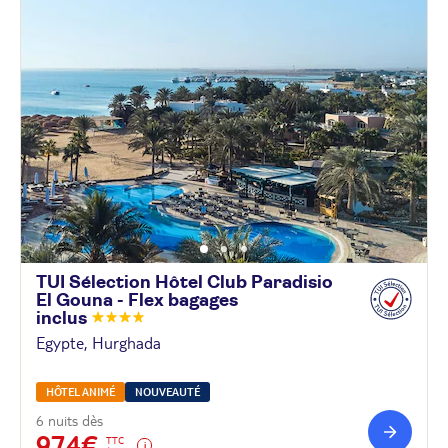
TUI Sélection Hôtel Club Paradisio
El Gouna - Flex bagages
inclus
Egypte, Hurghada
HÔTEL ANIMÉ
NOUVEAUTÉ
6 nuits dès
974€
TTC