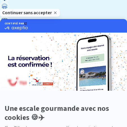
Luxe
Nature
Neige
Plongée
Premium