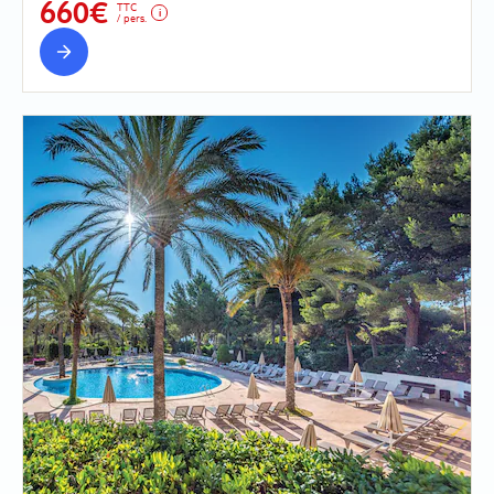
660€
TTC
/ pers.