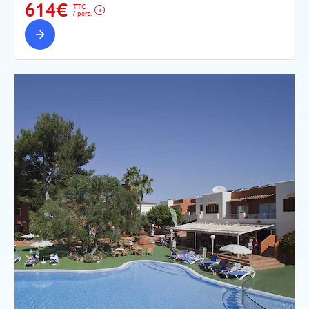
614€
TTC
/ pers.