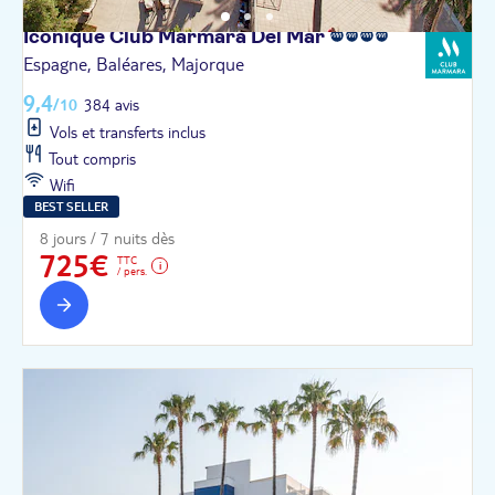
Iconique Club Marmara Del
Mar
Espagne, Baléares, Majorque
9,4
/10
384 avis
Vols et transferts inclus
Tout compris
Wifi
BEST SELLER
8 jours / 7 nuits dès
725€
TTC
/ pers.