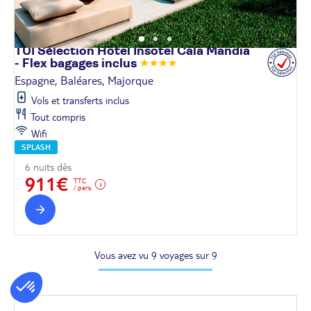
TUI Sélection Hôtel Insotel Cala Mandia
- Flex bagages
inclus
Espagne, Baléares, Majorque
Vols et transferts inclus
Tout compris
Wifi
SPLASH
6 nuits dès
911€
TTC
/ pers.
Vous avez vu 9 voyages sur 9