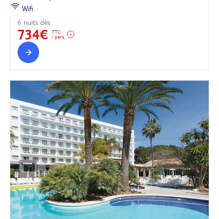
Wifi
6 nuits dès
734€
TTC
/ pers.