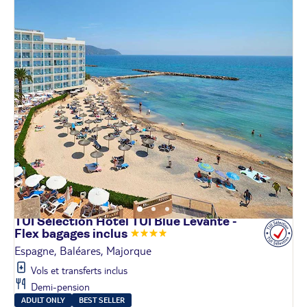
TUI Sélection Hôtel TUI Blue Levante -
Flex bagages
inclus
Espagne, Baléares, Majorque
Vols et transferts inclus
Demi-pension
ADULT ONLY
BEST SELLER