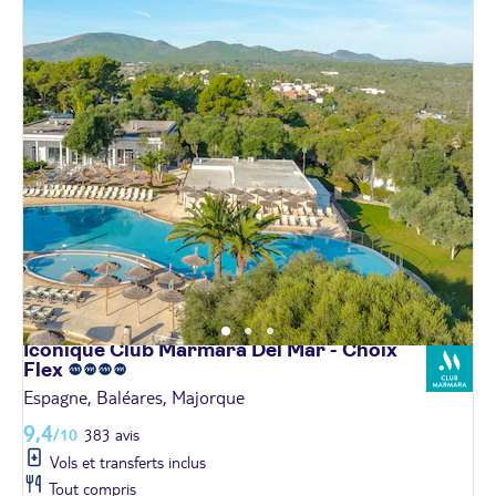
Iconique Club Marmara Del Mar - Choix
Flex
Espagne, Baléares, Majorque
9,4
/10
383 avis
Vols et transferts inclus
Tout compris