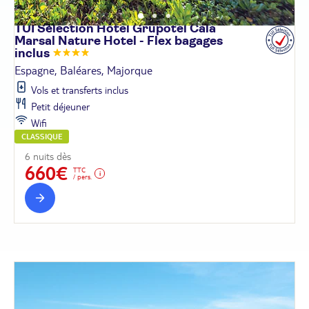
TUI Sélection Hôtel Grupotel Cala
Marsal Nature Hotel - Flex bagages
inclus
Espagne, Baléares, Majorque
Vols et transferts inclus
Petit déjeuner
Wifi
CLASSIQUE
6 nuits dès
660€
TTC
/ pers.