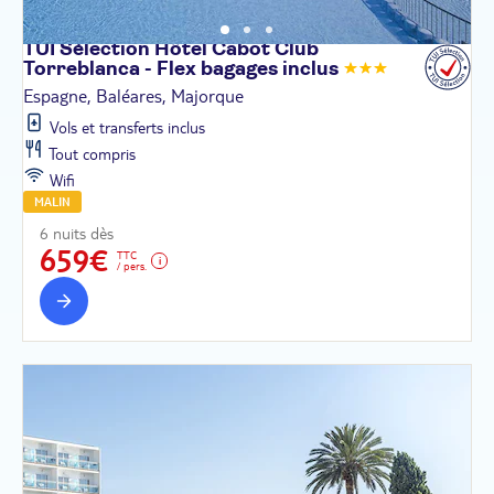
TUI Sélection Hôtel Cabot Club
Torreblanca - Flex bagages
inclus
Espagne, Baléares, Majorque
Vols et transferts inclus
Tout compris
Wifi
MALIN
6 nuits dès
659€
TTC
/ pers.