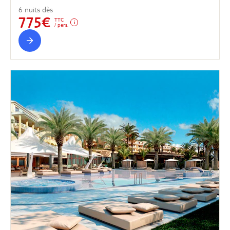
6 nuits dès
775€
TTC
/ pers.