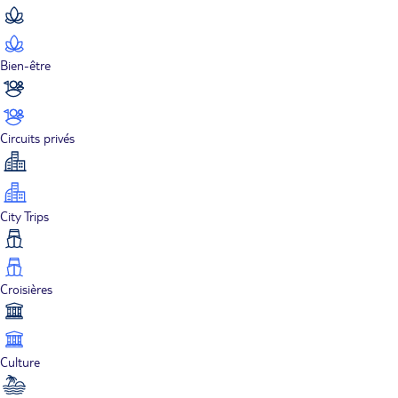
Bien-être
Circuits privés
City Trips
Croisières
Culture