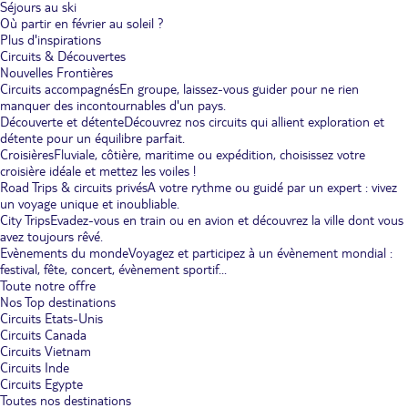
Séjours au ski
Où partir en février au soleil ?
Plus d'inspirations
Circuits & Découvertes
Nouvelles Frontières
Circuits accompagnés
En groupe, laissez-vous guider pour ne rien
manquer des incontournables d'un pays.
Découverte et détente
Découvrez nos circuits qui allient exploration et
détente pour un équilibre parfait.
Croisières
Fluviale, côtière, maritime ou expédition, choisissez votre
croisière idéale et mettez les voiles !
Road Trips & circuits privés
A votre rythme ou guidé par un expert : vivez
un voyage unique et inoubliable.
City Trips
Evadez-vous en train ou en avion et découvrez la ville dont vous
avez toujours rêvé.
Evènements du monde
Voyagez et participez à un évènement mondial :
festival, fête, concert, évènement sportif...
Toute notre offre
Nos Top destinations
Circuits Etats-Unis
Circuits Canada
Circuits Vietnam
Circuits Inde
Circuits Egypte
Toutes nos destinations