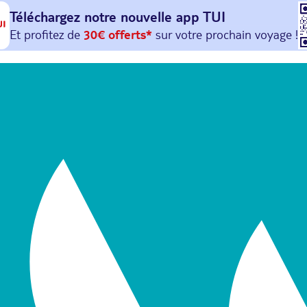
Téléchargez notre nouvelle
app TUI
Et profitez de
30€ offerts*
sur votre
prochain
voyage !
avec le code :
HAPPYAPP