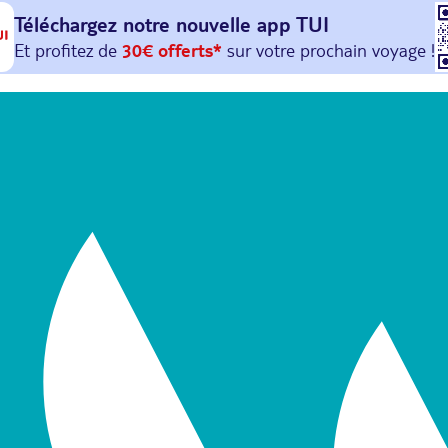
Téléchargez notre nouvelle
app TUI
Et profitez de
30€ offerts*
sur votre
prochain
voyage !
avec le code :
HAPPYAPP