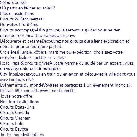
Séjours au ski
Où partir en février au soleil ?
Plus d'inspirations
Circuits & Découvertes
Nouvelles Frontières
Circuits accompagnés
En groupe, laissez-vous guider pour ne rien
manquer des incontournables d'un pays.
Découverte et détente
Découvrez nos circuits qui allient exploration et
détente pour un équilibre parfait.
Croisières
Fluviale, côtière, maritime ou expédition, choisissez votre
croisière idéale et mettez les voiles !
Road Trips & circuits privés
A votre rythme ou guidé par un expert : vivez
un voyage unique et inoubliable.
City Trips
Evadez-vous en train ou en avion et découvrez la ville dont vous
avez toujours rêvé.
Evènements du monde
Voyagez et participez à un évènement mondial :
festival, fête, concert, évènement sportif...
Toute notre offre
Nos Top destinations
Circuits Etats-Unis
Circuits Canada
Circuits Vietnam
Circuits Inde
Circuits Egypte
Toutes nos destinations