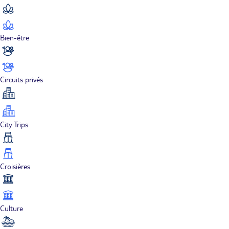
Bien-être
Circuits privés
City Trips
Croisières
Culture