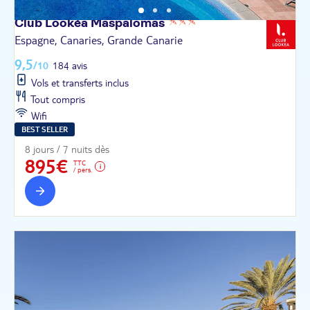
Club Lookéa
Maspalomas
Espagne, Canaries, Grande Canarie
9,5
/10
184 avis
Vols et transferts inclus
Tout compris
Wifi
BEST SELLER
8 jours / 7 nuits dès
895€
TTC
/ pers.