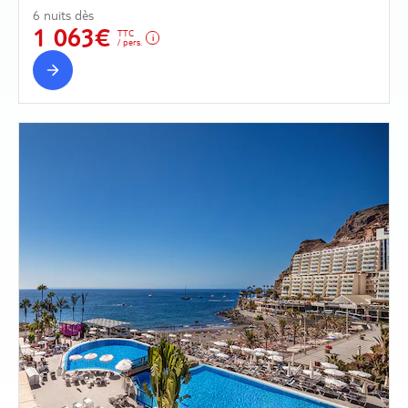
6 nuits dès
1 063€
TTC
/ pers.