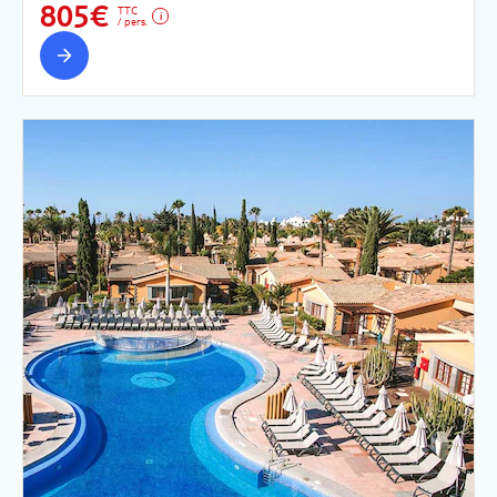
805€
TTC
/ pers.