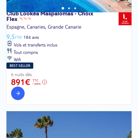
Club Lookéa Maspalomas - Choix
Flex
Espagne, Canaries, Grande Canarie
9,5
/10
184 avis
Vols et transferts inclus
Tout compris
Wifi
BEST SELLER
6 nuits dès
891€
TTC
/ pers.