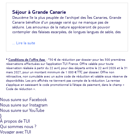
Séjour à Grande Canarie
Deuxième île la plus peuplée de l'archipel des Îles Canaries, Grande
Canarie bénéficie d'un paysage varié qui ne manque pas de
séduire. Les amoureux de la nature apprécieront de pouvoir
contempler des falaises escarpées, de longues langues de sable, des
montagnes majestueuses, des plaines et une superbe forêt vierge.
Terre de divertissements tournée vers la mer, Grande Canarie
... Lire la suite
régale les amateurs de sports nautiques et autres activités
aquatiques avec ses nombreuses infrastructures dédiés aux loisirs
d'eau. Votre séjour tout inclus à Grande Canarie vous réserve de
*
Conditions de l'offre App
: *30 € de réduction par dossier pour les 500 premières
vrais moments de détente.
réservations effectuées sur l'application TUI France. Offre valable pour toute
réservation réalisée à partir du 22 avril, pour des départs entre le 22 avril 2026 et le 31
Découvrir Las Palmas de Grande Canaria
mars 2027, pour un montant minimum de 1 000 € TTC par dossier. Offre non
rétroactive, non cumulable avec un autre code de réduction et valable sous réserve de
Grâce à l'expertise TUI, vivez des vacances inoubliables en profitant
disponibilités. Les prix affichés ne tiennent pas compte de la réduction. La remise
de nos meilleures offres vers des destinations ensoleillées comme
s'applique en saisissant le code promotionnel à l'étape de paiement, dans le champ «
Grande Canarie. Capitale de l'île de Grande Canarie dans l'archipel
Code de réduction ».
des Canaries, Las Palmas de Gran Canaria est également la ville la
plus peuplée de l'archipel et on y découvre une ambiance
Nous suivre sur Facebook
dynamique et conviviale. Cette ville est dotée d'un riche patrimoine
Nous suivre sur Instagram
et renferme notamment de véritables trésors architecturaux à
Nous suivre sur YouTube
dénicher par le biais d'une promenade au gré de ses ruelles. Ne
}
manquez pas la cathédrale des Canaries, sise sur la Plaza Santa
Ana, il s'agit de l'un des monuments les plus importants de tout
À propos de TUI
l'archipel. La Palmas, c'est également ses plages dont la superbe
Qui sommes nous ?
playa de las Canteras avec les montagnes pour décor, ses
Voyager avec TUI