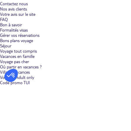
de découvrir une nature variée et grandiose. Entre vastes étendues
Contactez nous
désertiques effleurant le bord de mer et canyons profonds et
Nos avis clients
escarpés dans le centre de l'île, la nature offre plusieurs visages,
Votre avis sur le site
plusieurs univers dans lesquels il est fascinant de se fondre. Un
FAQ
voyage à Grande Canarie, comme sur les autres îles de cet archipel,
passe nécessairement par une communion avec la nature et la
Bon à savoir
contemplation de son immense beauté changeante. Outre les
Formalités visas
espaces sauvages, Grande Canarie offre beaucoup à découvrir lors
Gérer vos réservations
d'un voyage, dont ses villes comme Las Palmas et Telde, ses villages
Bons plans voyage
plein de charme, à l'instar d'Agüimes, Guia et Artenara, ses longues
Séjour
plages de sable fin et ses lieux culturels.
Voyage tout compris
Vacances en famille
Que faire à Grande Canarie ?
Voyage pas cher
Profitez des meilleures offres de Voyage Grande Canarie que vous
Où partir en vacances ?
propose TUI et vivez mille et une activités aussi divertissantes
Villages vacances
qu'enrichissantes. Île aux paysages innombrables, Grande Canarie
Voyages Adult only
est une terre où vivre de nombreuses activités d'extérieur, comme
Code promo TUI
une randonnée dans le sublime parc de Roque Nublo où admirer
une nature sauvage parfaitement préservée. Ne manquez pas non
plus de passer du temps à Teror au Nord de l'île et de vous
imprégner de sa douceur de vivre tout en découvrant son superbe
quartier historique et sa vue spectaculaire sur les montagnes. Faites
le plein d'émotions en pratiquant des sports nautiques, comme le
kite surf et le surf, sur la plage de Pozo Izquierdo. Faites une
randonnée au Barranco de Tirajana, qui relie Vecindario à Santa
Lucia et offre un spectacle aussi éblouissant qu'époustouflant.
Enfin, détendez-vous sur la plage de Puerto Rico au Sud-Ouest de
l'île et profitez de son petit air caraïbéen.