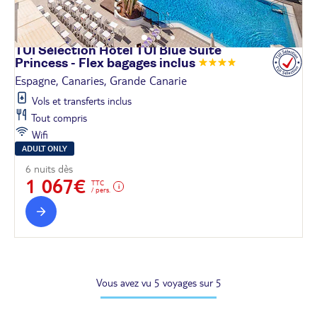
TUI Sélection Hôtel TUI Blue Suite
Princess - Flex bagages
inclus
Espagne, Canaries, Grande Canarie
Vols et transferts inclus
Tout compris
Wifi
ADULT ONLY
6 nuits dès
1 067€
TTC
/ pers.
Vous avez vu 5 voyages sur 5