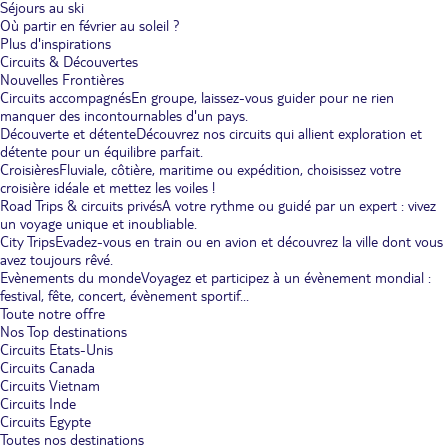
Séjours au ski
Où partir en février au soleil ?
Plus d'inspirations
Circuits & Découvertes
Nouvelles Frontières
Circuits accompagnés
En groupe, laissez-vous guider pour ne rien
manquer des incontournables d'un pays.
Découverte et détente
Découvrez nos circuits qui allient exploration et
détente pour un équilibre parfait.
Croisières
Fluviale, côtière, maritime ou expédition, choisissez votre
croisière idéale et mettez les voiles !
Road Trips & circuits privés
A votre rythme ou guidé par un expert : vivez
un voyage unique et inoubliable.
City Trips
Evadez-vous en train ou en avion et découvrez la ville dont vous
avez toujours rêvé.
Evènements du monde
Voyagez et participez à un évènement mondial :
festival, fête, concert, évènement sportif...
Toute notre offre
Nos Top destinations
Circuits Etats-Unis
Circuits Canada
Circuits Vietnam
Circuits Inde
Circuits Egypte
Toutes nos destinations