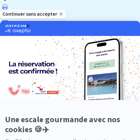
Luxe
Nature
Neige
Plongée
Premium