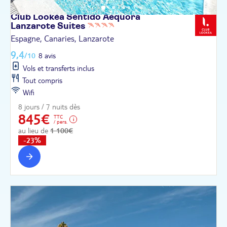
Club Lookéa Sentido Aequora
Lanzarote
Suites
Espagne, Canaries, Lanzarote
9,4
/10
8 avis
Vols et transferts inclus
Tout compris
Wifi
8 jours / 7 nuits dès
845€
TTC
/ pers.
au lieu de
1 100€
-23%