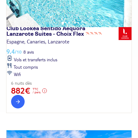
Club Lookéa Sentido Aequora
Lanzarote Suites - Choix
Flex
Espagne, Canaries, Lanzarote
9,4
/10
8 avis
Vols et transferts inclus
Tout compris
Wifi
6 nuits dès
882€
TTC
/ pers.