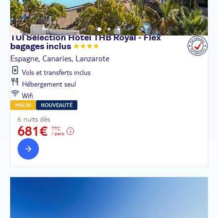
TUI Sélection Hôtel THB Royal - Flex
bagages
inclus
Espagne, Canaries, Lanzarote
Vols et transferts inclus
Hébergement seul
Wifi
MALIN
NOUVEAUTÉ
6 nuits dès
681€
TTC
/ pers.