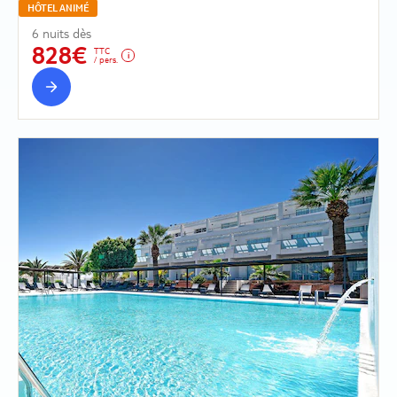
HÔTEL ANIMÉ
6 nuits dès
828€
TTC
/ pers.