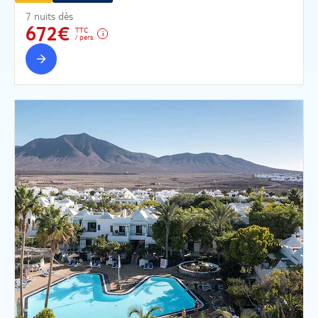
7 nuits dès
672€
TTC
/ pers.