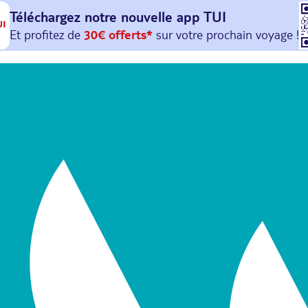
Téléchargez notre nouvelle
app TUI
Et profitez de
30€ offerts*
sur votre
prochain
voyage !
avec le code :
HAPPYAPP