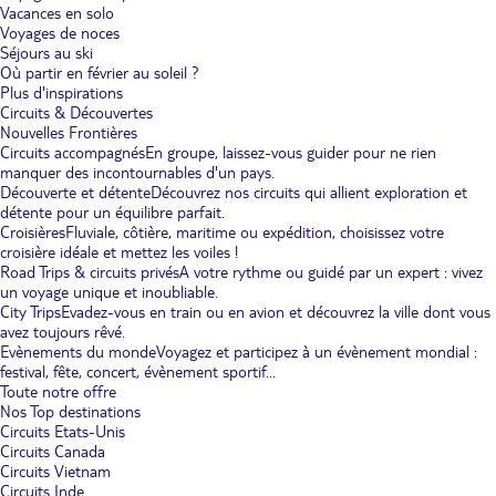
Vacances en solo
Voyages de noces
Séjours au ski
Où partir en février au soleil ?
Plus d'inspirations
Circuits & Découvertes
Nouvelles Frontières
Circuits accompagnés
En groupe, laissez-vous guider pour ne rien
manquer des incontournables d'un pays.
Découverte et détente
Découvrez nos circuits qui allient exploration et
détente pour un équilibre parfait.
Croisières
Fluviale, côtière, maritime ou expédition, choisissez votre
croisière idéale et mettez les voiles !
Road Trips & circuits privés
A votre rythme ou guidé par un expert : vivez
un voyage unique et inoubliable.
City Trips
Evadez-vous en train ou en avion et découvrez la ville dont vous
avez toujours rêvé.
Evènements du monde
Voyagez et participez à un évènement mondial :
festival, fête, concert, évènement sportif...
Toute notre offre
Nos Top destinations
Circuits Etats-Unis
Circuits Canada
Circuits Vietnam
Circuits Inde