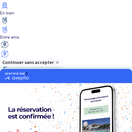
En train
Entre amis
Ethique
Golf
Hôtel de charme