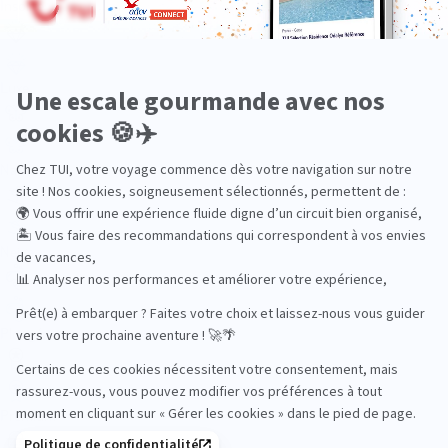
Insolite
Luxe
Nature
Neige
Plongée
Premium