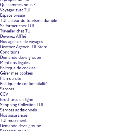
Qui sommes nous ?
Le Péloponnèse hors des sentiers battus : explorez ses gorges en
Voyager avec TUI
randonnée.
Destination plurielle, la péninsule du Péloponnèse vous
Espace presse
permet de combiner en un seul séjour farniente, histoire et escapades
TUI, acteur du tourisme durable
dans ses gorges sauvages et verdoyantes. Découvrez le Péloponnèse
Se former chez TUI
autrement, au-delà de ses plages et des trésors de l'Antiquité. En famille,
Travailler chez TUI
entre amis ou en amoureux, incluez dans le programme de votre séjour
une escapade à travers les gorges de Vouraïkos. Arpentez les chemins
Devenez Affilié
creusés dans les roches par la nature elle-même, gravissez la montagne
Nos agences de voyages
d'Aroania, puis parcourez des villages pittoresques et tranquilles comme
Devenez Agence TUI Store
Priolithos. Dans la région du Magne, le dépaysement est garanti.
Conditions
D'innombrables itinéraires vous permettent d'expérimenter la joie que
Demande devis groupe
procurent les grands espaces. En suivant le sentier du Menalon, cette
Mentions légales
destination vous emmène dans les montagnes qui entourent Gortys ou à
Politique de cookies
travers les gorges du Loussios. Au gré de vos promenades, vous admirez
Gérer mes cookies
quelques monuments, d'anciens monastères notamment. Cette sortie
vous laisse de merveilleux souvenirs.
Plan du site
Politique de confidentialité
Vivez en épicurien durant votre séjour dans le Péloponnèse.
Vous
Services
connaissez la makaronopita ? C'est une spécialité culinaire du
CGV
Péloponnèse, à découvrir pendant votre séjour avec d'autres plats
Brochures en ligne
typiques et la richesse du terroir. Puisqu'une destination se découvre
Shopping Collection TUI
aussi par ses saveurs, accordez-vous le plaisir de goûter à de délicieuses
Services additionnels
spécialités lors de votre séjour dans le Péloponnèse. Ici, la gastronomie
Nos assurances
est celle de la Grèce, avec parfois des particularités, dont la
TUI musement
makaronopita. Entre le gratin de macaronis et la tourte, ce plat généreux
Demande devis groupe
et convivial est à l'image de la cuisine locale. Explorez le terroir pour
apporter un cachet singulier à votre séjour. Familiarisez-vous avec
Réservez un vol