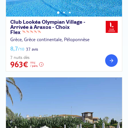
Club Lookéa Olympian Village -
Arrivée à Araxos - Choix
Flex
Grèce, Grèce continentale, Péloponnèse
8,7
/10
37 avis
7 nuits dès
963€
TTC
/ pers.