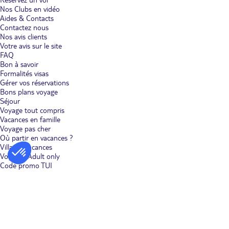
l'univers viticole du Péloponnèse à Malandréni, près d'Argos. Dans la
Nos Clubs en vidéo
campagne, partez à la rencontre des paysans et des fromagers qui
Aides & Contacts
perpétuent les techniques de production ancestrales. Et puis il y a l'or
Contactez nous
vert, l'huile d'olive. Percez les secrets de son élaboration à Kalamata,
Nos avis clients
dans le sud du Péloponnèse. Chaque visite vous permet de vivre une
Votre avis sur le site
expérience unique.
FAQ
Bon à savoir
Formalités visas
Gérer vos réservations
Bons plans voyage
Séjour
Voyage tout compris
Vacances en famille
Voyage pas cher
Où partir en vacances ?
Villages vacances
Voyages Adult only
Code promo TUI