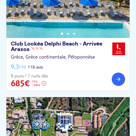
Club Lookéa Delphi Beach - Arrivée
Araxos
Grèce, Grèce continentale, Péloponnèse
9,3
/10
118 avis
8 jours / 7 nuits dès
685€
TTC
/ pers.