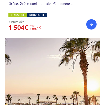
Grèce, Grèce continentale, Péloponnèse
CLASSIQUE
NOUVEAUTÉ
7 nuits dès
1 504€
TTC
/ pers.