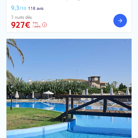
9,3
/10
118 avis
7 nuits dès
927€
TTC
/ pers.