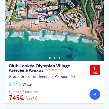
Club Lookéa Olympian Village -
Arrivée à
Araxos
Grèce, Grèce continentale, Péloponnèse
8,7
/10
37 avis
8 jours / 7 nuits dès
745€
TTC
/ pers.