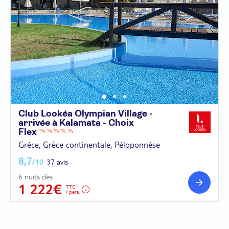
Club Lookéa Olympian Village -
arrivée à Kalamata - Choix
Flex
Grèce, Grèce continentale, Péloponnèse
8,7
/10
37 avis
6 nuits dès
1 222€
TTC
/ pers.