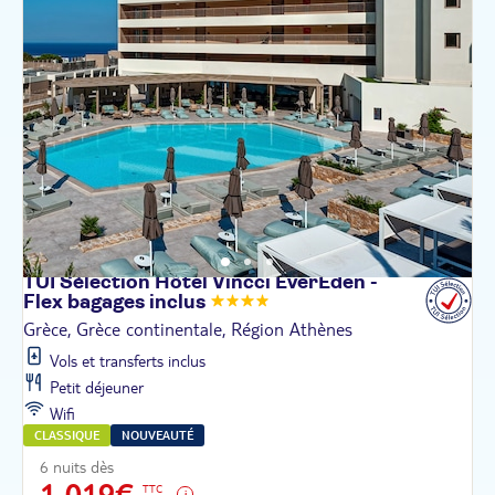
TUI Sélection Hôtel Vincci EverEden -
Flex bagages
inclus
Grèce, Grèce continentale, Région Athènes
Vols et transferts inclus
Petit déjeuner
Wifi
CLASSIQUE
NOUVEAUTÉ
6 nuits dès
1 019€
TTC