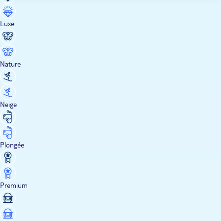
Luxe
Nature
Neige
Plongée
Premium