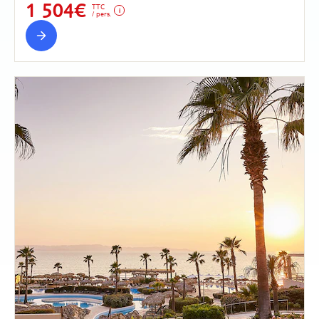
1 504€
TTC
/ pers.