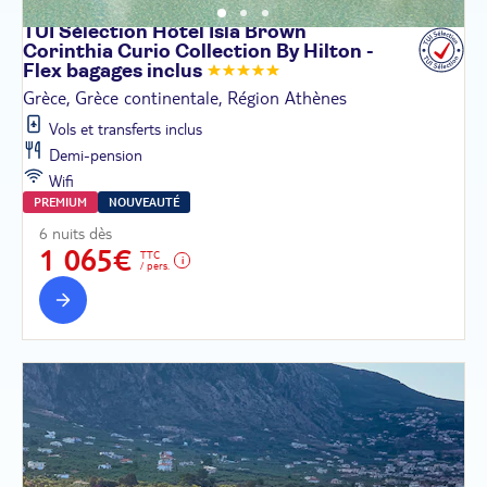
TUI Sélection Hôtel Isla Brown
Corinthia Curio Collection By Hilton -
Flex bagages
inclus
Grèce, Grèce continentale, Région Athènes
Vols et transferts inclus
Demi-pension
Wifi
PREMIUM
NOUVEAUTÉ
6 nuits dès
1 065€
TTC
/ pers.