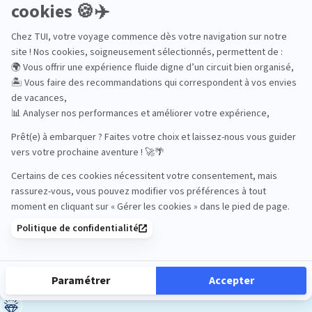
En train
Entre amis
Ethique
Golf
Hôtel de charme
Insolite