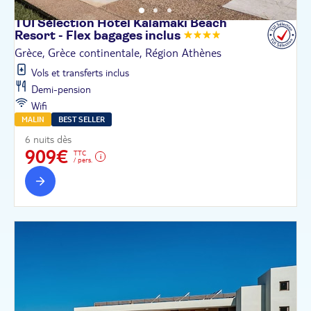
TUI Sélection Hôtel Kalamaki Beach
Resort - Flex bagages
inclus
Grèce, Grèce continentale, Région Athènes
Vols et transferts inclus
Demi-pension
Wifi
MALIN
BEST SELLER
6 nuits dès
909€
TTC
/ pers.