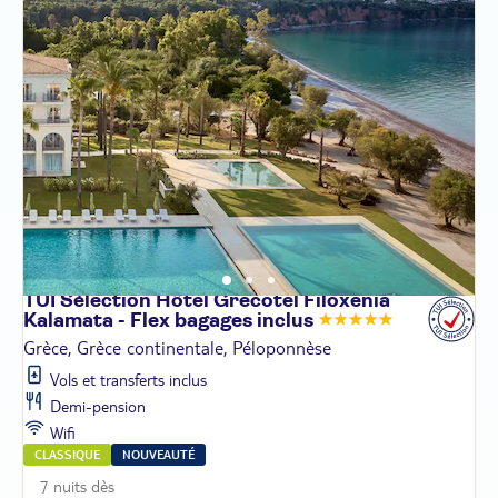
TUI Sélection Hôtel Grecotel Filoxenia
Kalamata - Flex bagages
inclus
Grèce, Grèce continentale, Péloponnèse
Vols et transferts inclus
Demi-pension
Wifi
CLASSIQUE
NOUVEAUTÉ
7 nuits dès