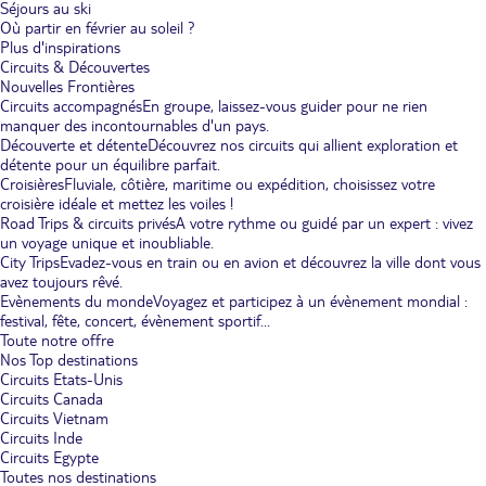
Séjours au ski
Où partir en février au soleil ?
Plus d'inspirations
Circuits & Découvertes
Nouvelles Frontières
Circuits accompagnés
En groupe, laissez-vous guider pour ne rien
manquer des incontournables d'un pays.
Découverte et détente
Découvrez nos circuits qui allient exploration et
détente pour un équilibre parfait.
Croisières
Fluviale, côtière, maritime ou expédition, choisissez votre
croisière idéale et mettez les voiles !
Road Trips & circuits privés
A votre rythme ou guidé par un expert : vivez
un voyage unique et inoubliable.
City Trips
Evadez-vous en train ou en avion et découvrez la ville dont vous
avez toujours rêvé.
Evènements du monde
Voyagez et participez à un évènement mondial :
festival, fête, concert, évènement sportif...
Toute notre offre
Nos Top destinations
Circuits Etats-Unis
Circuits Canada
Circuits Vietnam
Circuits Inde
Circuits Egypte
Toutes nos destinations