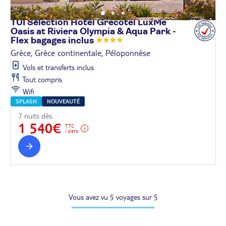
TUI Sélection Hôtel Grecotel LuxMe
Oasis at Riviera Olympia & Aqua Park -
Flex bagages
inclus
Grèce, Grèce continentale, Péloponnèse
Vols et transferts inclus
Tout compris
Wifi
SPLASH
NOUVEAUTÉ
7 nuits dès
1 540€
TTC
/ pers.
Vous avez vu 5 voyages sur 5