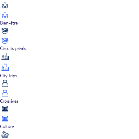
Bien-être
Circuits privés
City Trips
Croisières
Culture