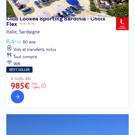
Club Lookéa Sporting Sardinia - Choix
Flex
Italie, Sardaigne
8,4
/10
80 avis
Vols et transferts inclus
Tout compris
Wifi
BEST SELLER
6 nuits dès
985€
TTC
/ pers.