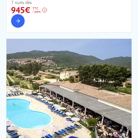
7 nuits dès
945€
TTC
/ pers.