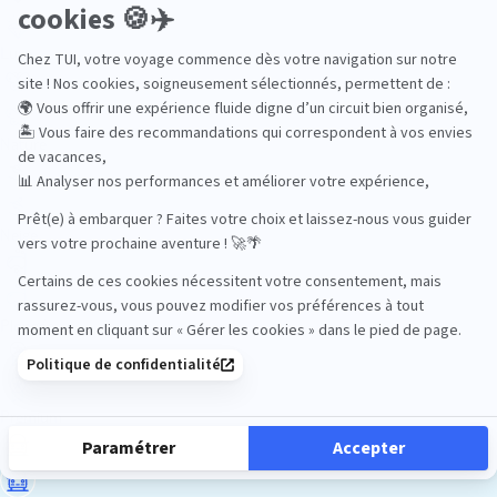
Luxe
Nature
Neige
Plongée
Premium