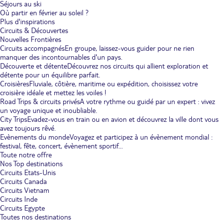
Séjours au ski
Où partir en février au soleil ?
Plus d'inspirations
Circuits & Découvertes
Nouvelles Frontières
Circuits accompagnés
En groupe, laissez-vous guider pour ne rien
manquer des incontournables d'un pays.
Découverte et détente
Découvrez nos circuits qui allient exploration et
détente pour un équilibre parfait.
Croisières
Fluviale, côtière, maritime ou expédition, choisissez votre
croisière idéale et mettez les voiles !
Road Trips & circuits privés
A votre rythme ou guidé par un expert : vivez
un voyage unique et inoubliable.
City Trips
Evadez-vous en train ou en avion et découvrez la ville dont vous
avez toujours rêvé.
Evènements du monde
Voyagez et participez à un évènement mondial :
festival, fête, concert, évènement sportif...
Toute notre offre
Nos Top destinations
Circuits Etats-Unis
Circuits Canada
Circuits Vietnam
Circuits Inde
Circuits Egypte
Toutes nos destinations