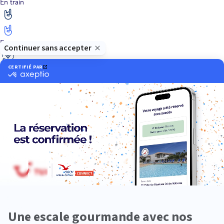
En train
Entre amis
Ethique
Golf
Hôtel de charme
Insolite