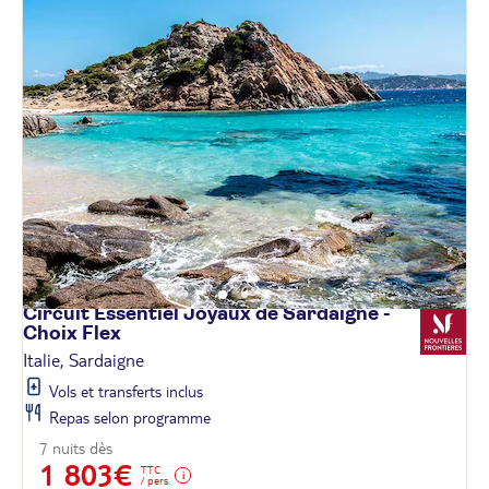
Circuit Essentiel Joyaux de Sardaigne -
Choix
Flex
Italie, Sardaigne
Vols et transferts inclus
Repas selon programme
7 nuits dès
1 803€
TTC
/ pers.