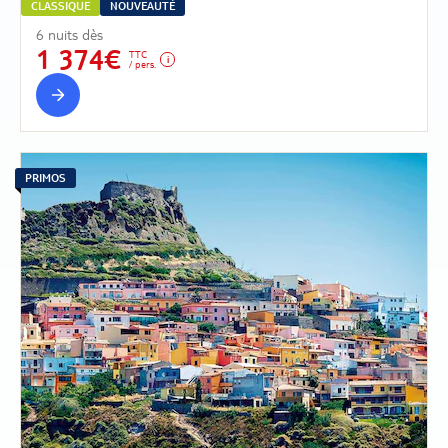
CLASSIQUE
NOUVEAUTÉ
6 nuits dès
1 374€
TTC
/ pers.
PRIMOS