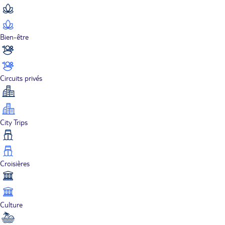
Bien-être
Circuits privés
City Trips
Croisières
Culture