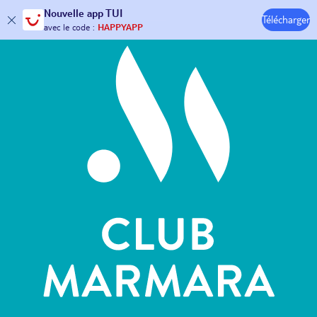
Hôtels & Clubs
Nouvelle
app TUI
Télécharger
30€ offerts*
sur votre
voyage !
avec le code :
HAPPYAPP