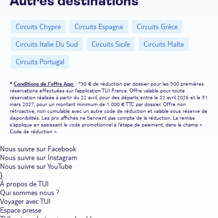
Autres destinations
splendeurs architecturales de Cagliari et de vous extasier devant les
édifices religieux de la ville médiévale d'Oristano. Proposés
notamment par Nouvelles Frontières, les circuits en Sardaigne, qui
Circuits Chypre
Circuits Espagne
Circuits Grèce
vous amènent aux quatre coins de l'île, conviennent à tous les
voyageurs, en couple, en famille ou entre amis. Amusement et
Circuits Italie Du Sud
Circuits Sicile
Circuits Malte
plaisir sont garantis.
Circuits Portugal
Visiter la Sardaigne pour ses paysages sauvages.
Des plages de
sable blanc aux parcs régionaux, en passant par les massifs de
calcaire, les circuits en Sardaigne vous invitent à vous reconnecter
*
Conditions de l'offre App
: *30 € de réduction par dossier pour les 500 premières
avec la nature. Vous avez prévu de visiter la Sardaigne, ne manquez
réservations effectuées sur l'application TUI France. Offre valable pour toute
pas un détour par l'archipel de la Maddalena, haut lieu de
réservation réalisée à partir du 22 avril, pour des départs entre le 22 avril 2026 et le 31
villégiature pour les Italiens. Au nord de l'île, il dévoile des
mars 2027, pour un montant minimum de 1 000 € TTC par dossier. Offre non
panoramas époustouflants, avec des plages immaculées qui
rétroactive, non cumulable avec un autre code de réduction et valable sous réserve de
contrastent sur le turquoise de la mer. L'eau est si cristalline qu'elle
disponibilités. Les prix affichés ne tiennent pas compte de la réduction. La remise
permet de voir des épaves romaines. Certaines criques ne sont
s'applique en saisissant le code promotionnel à l'étape de paiement, dans le champ «
Code de réduction ».
accessibles qu'en bateau, de quoi vous donner l'impression d'être
seul au monde. La plage rose de Santa Maria est immanquable.
Autre option pour votre circuit en Sardaigne côté nature, une halte
Nous suivre sur Facebook
par la grotte de Neptune, qui se rejoint depuis la ville d'Alghero.
Nous suivre sur Instagram
Vous descendez une volée de 654 marches ou vous rejoignez
Nous suivre sur YouTube
l'entrée de la grotte directement en bateau. À l'intérieur, un
}
spectacle fascinant vous attend : des stalactites se reflétant sur un
À propos de TUI
lac intérieur.
Qui sommes nous ?
Voyager avec TUI
Un circuit en Sardaigne pour les couples et les familles.
La
Espace presse
Sardaigne constitue un terrain de jeux idéal pour les familles, qui