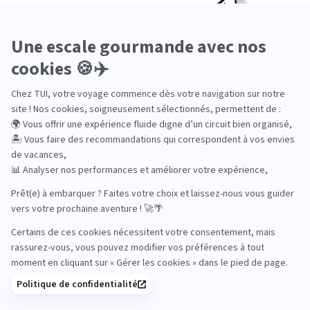
Bien-être
Circuits privés
City Trips
Croisières
Culture