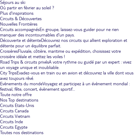
Séjours au ski
Où partir en février au soleil ?
Plus d'inspirations
Circuits & Découvertes
Nouvelles Frontières
Circuits accompagnés
En groupe, laissez-vous guider pour ne rien
manquer des incontournables d'un pays.
Découverte et détente
Découvrez nos circuits qui allient exploration et
détente pour un équilibre parfait.
Croisières
Fluviale, côtière, maritime ou expédition, choisissez votre
croisière idéale et mettez les voiles !
Road Trips & circuits privés
A votre rythme ou guidé par un expert : vivez
un voyage unique et inoubliable.
City Trips
Evadez-vous en train ou en avion et découvrez la ville dont vous
avez toujours rêvé.
Evènements du monde
Voyagez et participez à un évènement mondial :
festival, fête, concert, évènement sportif...
Toute notre offre
Nos Top destinations
Circuits Etats-Unis
Circuits Canada
Circuits Vietnam
Circuits Inde
Circuits Egypte
Toutes nos destinations