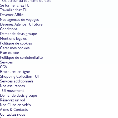
TUI, acteur du tourisme durable
profitent de la multitude d'activités proposées, et une destination
Se former chez TUI
de choix pour les couples. Les circuits en Sardaigne s'annoncent
inoubliables pour les enfants. Emmenez les plus jeunes au jardin
Travailler chez TUI
botanique de Cagliari, très agréable lorsque le mercure grimpe. Sur
Devenez Affilié
une vaste superficie, bon nombre d'espèces botaniques locales et
Nos agences de voyages
du monde sont présentés, et ici et là, se dressent des vestiges
Devenez Agence TUI Store
archéologiques romains. Avec les adolescents, partez explorer les
Conditions
superbes fonds marins de la Sardaigne en plongée ou en
Demande devis groupe
snorkeling. Entre les coraux rouges, il n'est pas rare de croiser la
Mentions légales
route d'un dauphin ou d'un mérou. En couple, détendez-vous
Politique de cookies
main dans la main lors d'une sortie en bateau vers la Costa
Smeralda. Criques sauvages, sable blanc et eaux cristallines sont au
Gérer mes cookies
rendez-vous. Offrez-vous une excursion vers la vallée de la Lune, à
Plan du site
proximité d'Aggius, où vous attendent des panoramas de calcaire
Politique de confidentialité
d'une beauté ineffable.
Services
CGV
Se régaler des spécialités sardes.
Les circuits en Sardaigne vous
Brochures en ligne
proposent de partir à la découverte de l'antique folklore sarde et
Shopping Collection TUI
d'une gastronomie qui sait ravir les papilles des gourmands et
Services additionnels
gourmets. Si vous avez la chance de visiter la Sardaigne en janvier
Nos assurances
et février, rendez-vous dans le village de Mamoiada, pour un défilé
TUI musement
qui s'annonce inoubliable. Vêtus de peaux de bête et le visage
dissimulé sous un masque en bois noir, les Mammuthones
Demande devis groupe
prennent possession des ruelles en faisant résonner des cloches.
Réservez un vol
Pour vous remettre de vos émotions, vous pouvez compter sur la
Nos Clubs en vidéo
gastronomie sarde. Commencez votre repas par une soupe
Aides & Contacts
rustique à base de fèves ou de fenouil, accompagnée de
Contactez nous
charcuteries locales. Poursuivez avec des pâtes typiques de la