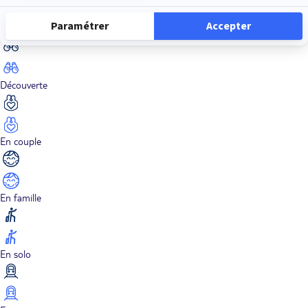
Dans les îles
Découverte
En couple
En famille
En solo