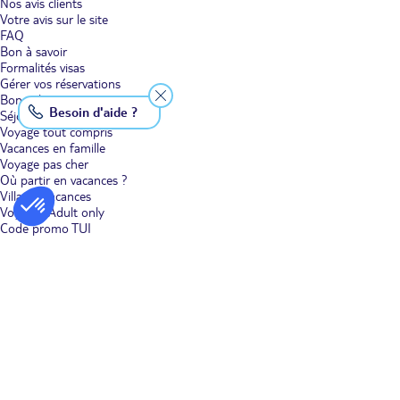
Nos avis clients
Sardaigne, les malloredus, nappées de sauce tomate et de tranches
Votre avis sur le site
de saucisses ou des culurgiones, des ravioles farcies d'une purée de
FAQ
pomme de terre, de menthe fraîche et de pecorino sardo. Terminez
sur une note sucrée avec un beignet farci au fromage de brebis
Bon à savoir
avec un filet de miel.
Formalités visas
Gérer vos réservations
Bons plans voyage
Besoin d'aide ?
Séjour
Voyage tout compris
Vacances en famille
Voyage pas cher
Où partir en vacances ?
Villages vacances
Voyages Adult only
Code promo TUI