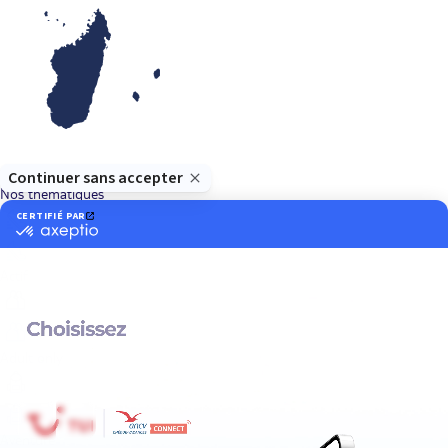
Océan Indien
Nos thématiques
Actif
Adult only
Aventure