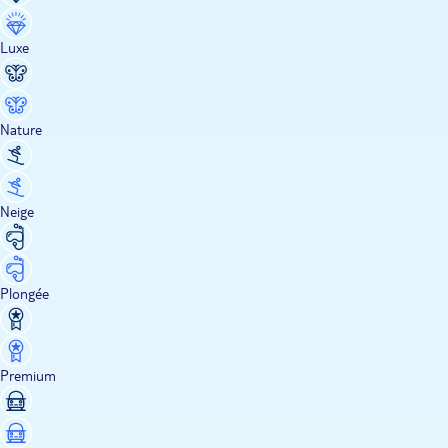
Luxe
Nature
Neige
Plongée
Premium