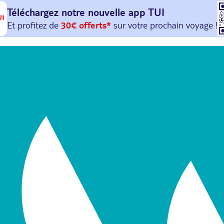
Téléchargez notre nouvelle
app TUI
Et profitez de
30€ offerts*
sur votre
prochain
voyage !
avec le code :
HAPPYAPP