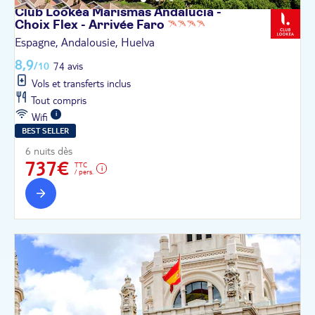
Club Lookéa Marismas Andalucia -
Choix Flex - Arrivée
Faro
Espagne, Andalousie, Huelva
8,9
/10
74 avis
Vols et transferts inclus
Tout compris
Wifi
BEST SELLER
6 nuits dès
737€
TTC
/ pers.