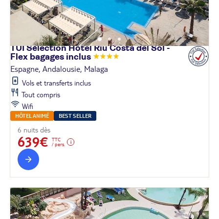
TUI Sélection Hôtel Riu Costa del Sol -
Flex bagages
inclus
Espagne, Andalousie, Malaga
Vols et transferts inclus
Tout compris
Wifi
HÔTEL ANIMÉ
BEST SELLER
6 nuits dès
639€
TTC
/ pers.