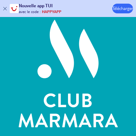
Hôtels & Clubs
Nouvelle
app TUI
Télécharger
30€ offerts*
sur votre
voyage !
avec le code :
HAPPYAPP