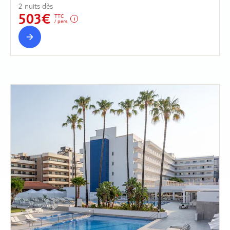
2 nuits dès
503€
TTC
/ pers.