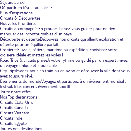
Séjours au ski
Où partir en février au soleil ?
Plus d'inspirations
Circuits & Découvertes
Nouvelles Frontières
Circuits accompagnés
En groupe, laissez-vous guider pour ne rien
manquer des incontournables d'un pays.
Découverte et détente
Découvrez nos circuits qui allient exploration et
détente pour un équilibre parfait.
Croisières
Fluviale, côtière, maritime ou expédition, choisissez votre
croisière idéale et mettez les voiles !
Road Trips & circuits privés
A votre rythme ou guidé par un expert : vivez
un voyage unique et inoubliable.
City Trips
Evadez-vous en train ou en avion et découvrez la ville dont vous
avez toujours rêvé.
Evènements du monde
Voyagez et participez à un évènement mondial :
festival, fête, concert, évènement sportif...
Toute notre offre
Nos Top destinations
Circuits Etats-Unis
Circuits Canada
Circuits Vietnam
Circuits Inde
Circuits Egypte
Toutes nos destinations