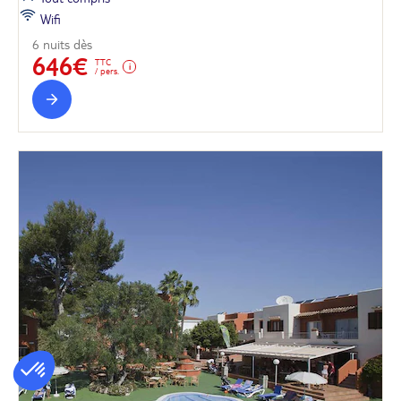
Wifi
6 nuits dès
646€
TTC
/ pers.