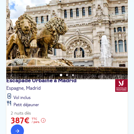
Escapade Urbaine à
Madrid
Espagne, Madrid
Vol inclus
Petit déjeuner
2 nuits dès
387€
TTC
/ pers.