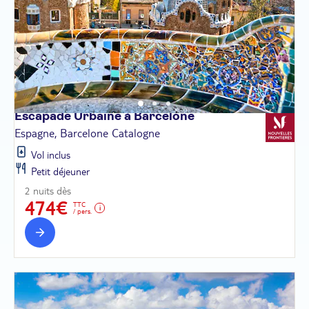
Escapade Urbaine à
Barcelone
Espagne, Barcelone Catalogne
Vol inclus
Petit déjeuner
2 nuits dès
474€
TTC
/ pers.