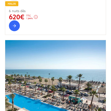
MALIN
6 nuits dès
620€
TTC
/ pers.