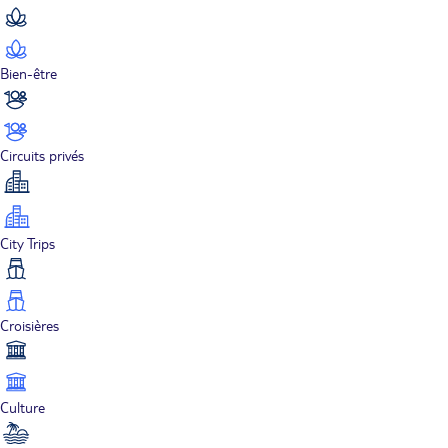
Bien-être
Circuits privés
City Trips
Croisières
Culture