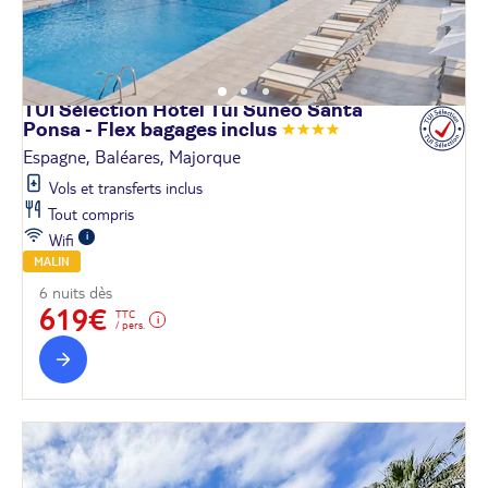
TUI Sélection Hôtel Tui Suneo Santa
Ponsa - Flex bagages
inclus
Espagne, Baléares, Majorque
Vols et transferts inclus
Tout compris
Wifi
MALIN
6 nuits dès
619€
TTC
/ pers.