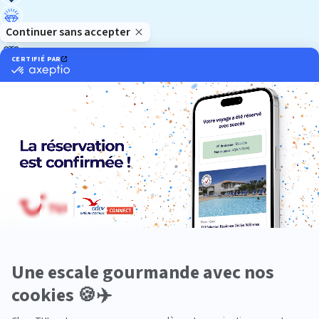
Luxe
Nature
Neige
Plongée
Premium