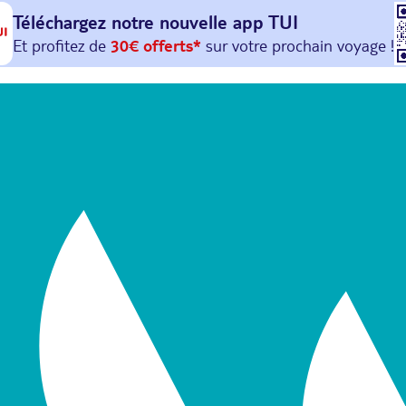
Téléchargez notre nouvelle
app TUI
Et profitez de
30€ offerts*
sur votre
prochain
voyage !
avec le code :
HAPPYAPP