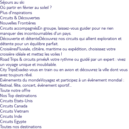
Séjours au ski
Où partir en février au soleil ?
Plus d'inspirations
Circuits & Découvertes
Nouvelles Frontières
Circuits accompagnés
En groupe, laissez-vous guider pour ne rien
manquer des incontournables d'un pays.
Découverte et détente
Découvrez nos circuits qui allient exploration et
détente pour un équilibre parfait.
Croisières
Fluviale, côtière, maritime ou expédition, choisissez votre
croisière idéale et mettez les voiles !
Road Trips & circuits privés
A votre rythme ou guidé par un expert : vivez
un voyage unique et inoubliable.
City Trips
Evadez-vous en train ou en avion et découvrez la ville dont vous
avez toujours rêvé.
Evènements du monde
Voyagez et participez à un évènement mondial :
festival, fête, concert, évènement sportif...
Toute notre offre
Nos Top destinations
Circuits Etats-Unis
Circuits Canada
Circuits Vietnam
Circuits Inde
Circuits Egypte
Toutes nos destinations