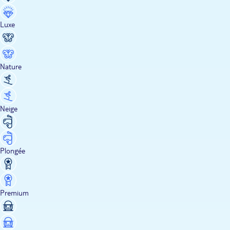
Luxe
Nature
Neige
Plongée
Premium