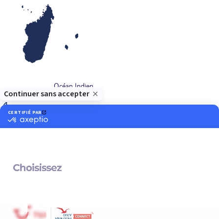
Océan Indien
Nos thématiques
Actif
Adult only
Aventure