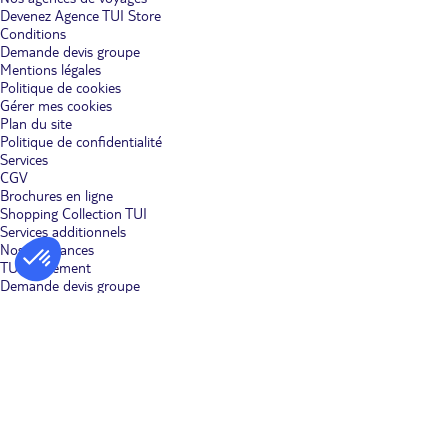
Devenez Agence TUI Store
Conditions
Demande devis groupe
Mentions légales
Politique de cookies
Gérer mes cookies
Plan du site
Politique de confidentialité
Services
CGV
Brochures en ligne
Shopping Collection TUI
Services additionnels
Nos assurances
TUI musement
Demande devis groupe
Réservez un vol
Nos Clubs en vidéo
Aides & Contacts
Contactez nous
Nos avis clients
Votre avis sur le site
FAQ
Bon à savoir
Formalités visas