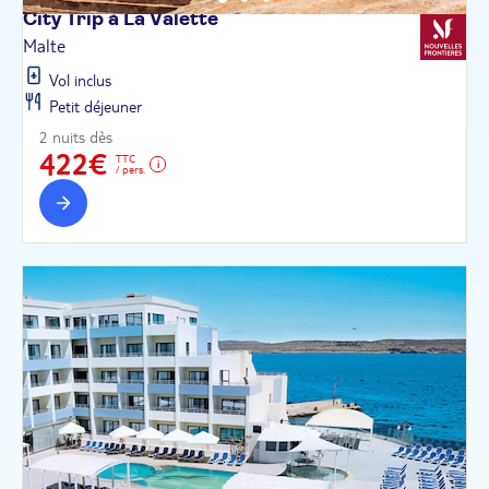
City Trip à La
Valette
Malte
Vol inclus
Petit déjeuner
2 nuits dès
422€
TTC
/ pers.