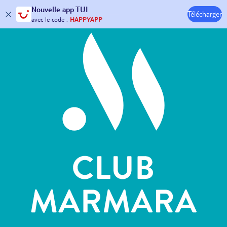
Hôtels & Clubs
Nouvelle
app TUI
Télécharger
30€ offerts*
sur votre
voyage !
avec le code :
HAPPYAPP