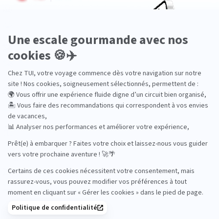
Bien-être
Circuits privés
City Trips
Croisières
Culture