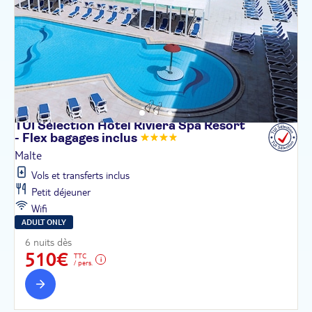
TUI Sélection Hôtel Riviera Spa Resort
- Flex bagages
inclus
Malte
Vols et transferts inclus
Petit déjeuner
Wifi
ADULT ONLY
6 nuits dès
510€
TTC
/ pers.