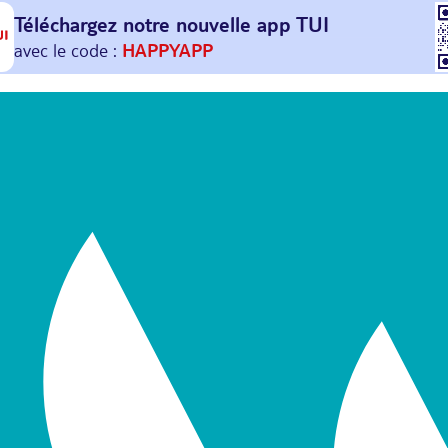
Téléchargez notre nouvelle
app TUI
Et profitez de
30€ offerts*
sur votre
prochain
voyage !
avec le code :
HAPPYAPP