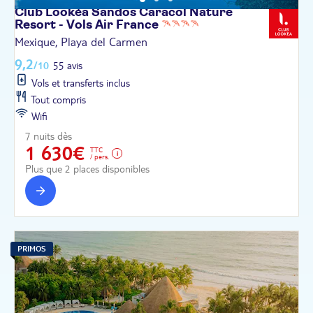
Club Lookéa Sandos Caracol Nature
Resort - Vols Air
France
Mexique, Playa del Carmen
9,2
/10
55 avis
Vols et transferts inclus
Tout compris
Wifi
7 nuits dès
1 630€
TTC
/ pers.
Plus que 2 places disponibles
PRIMOS