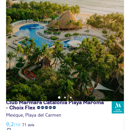
Club Marmara Catalonia Playa Maroma
- Choix
Flex
Mexique, Playa del Carmen
9,2
/10
71 avis