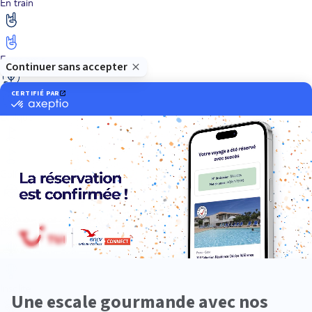
En train
Entre amis
Ethique
Golf
Hôtel de charme
Insolite