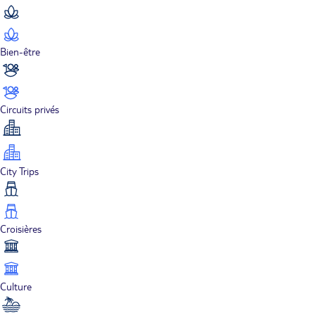
Bien-être
Circuits privés
City Trips
Croisières
Culture