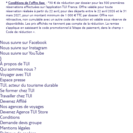
applaudissez un match de boxe-théâtre et immergez-vous
*
Conditions de l'offre App
: *30 € de réduction par dossier pour les 500 premières
réservations effectuées sur l'application TUI France. Offre valable pour toute
pleinement dans l'ambiance bon enfant qui règne ici.Vous prenez
réservation réalisée à partir du 22 avril, pour des départs entre le 22 avril 2026 et le 31
vos quartiers dans les hôtels et clubs au Mexique qui vous
mars 2027, pour un montant minimum de 1 000 € TTC par dossier. Offre non
accueillent dans un environnement privilégié. Les Club Lookéa et
rétroactive, non cumulable avec un autre code de réduction et valable sous réserve de
RIU abritent de vastes chambres tout confort et vous proposent
disponibilités. Les prix affichés ne tiennent pas compte de la réduction. La remise
nombre d'équipements sportifs et de détente, dont des piscines et
s'applique en saisissant le code promotionnel à l'étape de paiement, dans le champ «
un spa.
Code de réduction ».
Visiter le Mexique et ses sites archéologiques.
Lors de votre
Nous suivre sur Facebook
visite du Mexique, contemplez l'harmonie parfaite de Chichén Itzá,
Nous suivre sur Instagram
baignez-vous au site maya Tulum ou flânez parmi les ruines
Nous suivre sur YouTube
antiques de Palenque.L'un des points forts du Mexique, c'est la
}
richesse exceptionnelle de son patrimoine historique et culturel.
À propos de TUI
Choisissez un hôtel dans le Yucatan pour visiter l'un des sites
Qui sommes nous ?
archéologiques les plus célèbres du pays, Chichén Itzá. Imposante,
Voyager avec TUI
la pyramide du Castillo se compose de 4 faces identiques
Espace presse
rehaussées de 91 marches. Le soir venu, les ombres des terrasses
dessinent le corps de la tête sculptée du serpent à plumes.Le
TUI, acteur du tourisme durable
second site le plus visité du Mexique, la ville de Tulum, vous
Se former chez TUI
charme par sa situation en surplomb de la mer des Caraïbes. Après
Travailler chez TUI
avoir flâné entre les ruines des bâtiments mayas, descendez les
Devenez Affilié
escaliers pour vous rafraîchir dans les vagues.Dans le Chiapas, vous
Nos agences de voyages
avez rendez-vous avec Palenque, une cité maya dans un état de
Devenez Agence TUI Store
conservation remarquable. La finesse des bas-reliefs du palais
Conditions
mérite vraiment le détour.
Demande devis groupe
Mentions légales
Le Mexique, une destination idéale pour les groupes
d'amis.
Faire la fête à Cancún, peaufiner son bronzage sur les