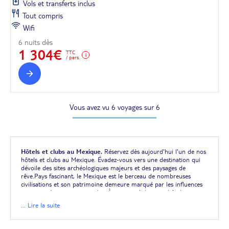
Vols et transferts inclus
Tout compris
Wifi
6 nuits dès
1 304€
TTC
/ pers.
Vous avez vu 6 voyages sur 6
Hôtels et clubs au Mexique.
Réservez dès aujourd'hui l'un de nos
hôtels et clubs au Mexique. Évadez-vous vers une destination qui
dévoile des sites archéologiques majeurs et des paysages de
rêve.Pays fascinant, le Mexique est le berceau de nombreuses
civilisations et son patrimoine demeure marqué par les influences
mayas, aztèques et espagnoles. À proximité de votre hôtel,
découvrez les vestiges archéologiques de Tulum ou de Chichén Itzá,
... Lire la suite
depuis lesquels des siècles d'histoire vous contemplent. Plongez sur
les traces du commandant Cousteau dans les eaux turquoise des
cénotes ou de la mer des Caraïbes. Faites la fête avec les mariachis,