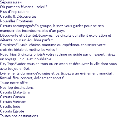
Séjours au ski
Où partir en février au soleil ?
Plus d'inspirations
Circuits & Découvertes
Nouvelles Frontières
Circuits accompagnés
En groupe, laissez-vous guider pour ne rien
manquer des incontournables d'un pays.
Découverte et détente
Découvrez nos circuits qui allient exploration et
détente pour un équilibre parfait.
Croisières
Fluviale, côtière, maritime ou expédition, choisissez votre
croisière idéale et mettez les voiles !
Road Trips & circuits privés
A votre rythme ou guidé par un expert : vivez
un voyage unique et inoubliable.
City Trips
Evadez-vous en train ou en avion et découvrez la ville dont vous
avez toujours rêvé.
Evènements du monde
Voyagez et participez à un évènement mondial :
festival, fête, concert, évènement sportif...
Toute notre offre
Nos Top destinations
Circuits Etats-Unis
Circuits Canada
Circuits Vietnam
Circuits Inde
Circuits Egypte
Toutes nos destinations