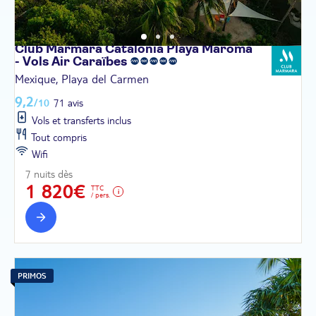
Club Marmara Catalonia Playa Maroma
- Vols Air
Caraïbes
Mexique, Playa del Carmen
9,2
/10
71 avis
Vols et transferts inclus
Tout compris
Wifi
7 nuits dès
1 820€
TTC
/ pers.
PRIMOS