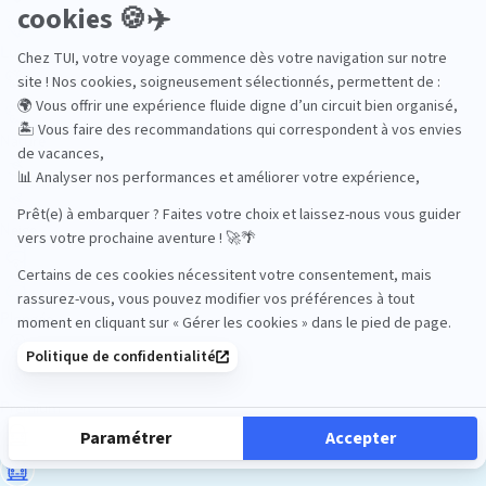
Luxe
Nature
Neige
Plongée
Premium