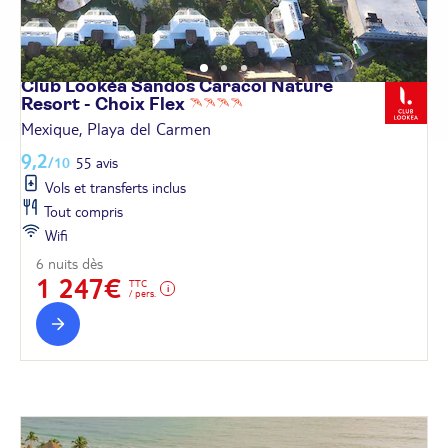
Club Lookéa Sandos Caracol Nature
Resort - Choix
Flex
Mexique, Playa del Carmen
9,2
/10
55 avis
Vols et transferts inclus
Tout compris
Wifi
6 nuits dès
1 247€
TTC
/ pers.