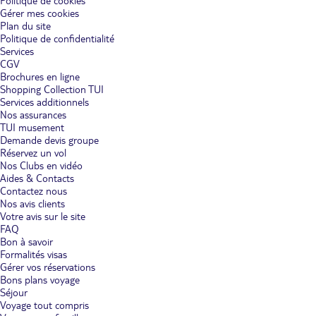
Politique de cookies
plages, frissonner en nageant avec les requins-baleines : le Mexique
Gérer mes cookies
forme une destination de choix pour les amis.Visiter le Mexique
Plan du site
entre amis vous laisse un souvenir impérissable, entre activités
Politique de confidentialité
aquatiques et sportives originales, farniente sur les plages et
Services
découverte de la vie nocturne locale.Si vous optez pour un hôtel
CGV
sur la Riviera Maya, votre visite du Mexique vous mène
Brochures en ligne
immanquablement vers les plages qui ont forgé la réputation de
Shopping Collection TUI
Playa del Carmen. Étendez votre serviette sur le long ruban de
Services additionnels
sable blanc d'Akumal, enfilez palmes, masques et tuba et
immergez-vous sous la surface : des dizaines de tortues évoluent
Nos assurances
paisiblement. Offrez-vous un grand moment d'émotion en
TUI musement
choisissant une excursion vers l'île de Cozumel, à la découverte du
Demande devis groupe
plus grand poisson du monde : le requin-baleine. En snorkeling,
Réservez un vol
vous vous approchez au plus de près de ce géant tranquille, avant
Nos Clubs en vidéo
de vous remettre de vos émois sur l'une des superbes plages.
Aides & Contacts
Contactez nous
Un hôtel ou club au Mexique pour les familles et couples.
Les
Nos avis clients
hôtels ou clubs au Mexique ouvrent leurs portes aux familles et
Votre avis sur le site
amoureux et leur proposent des activités ludiques ou romantiques,
FAQ
sur place ou dans les environs.Entre amoureux, profitez de votre
séjour au Mexique pour vous offrir des moments de détente au
Bon à savoir
spa. Massage délassant, enveloppement corporel, rituel spécial
Formalités visas
couple, tout est pensé pour vous faire passer un moment
Gérer vos réservations
inoubliable. Quittez votre cocon l'espace de quelques heures pour
Bons plans voyage
une escapade romantique sur les plus belles plages du pays, pour
Séjour
admirer le coucher de soleil sur la mer.Avec les enfants, réservez
Voyage tout compris
un hôtel ou club au Mexique avec complexe aquatique. Pendant