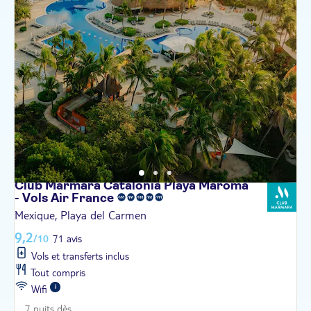
Club Marmara Catalonia Playa Maroma
- Vols Air
France
Mexique, Playa del Carmen
9,2
/10
71 avis
Vols et transferts inclus
Tout compris
Wifi
7 nuits dès