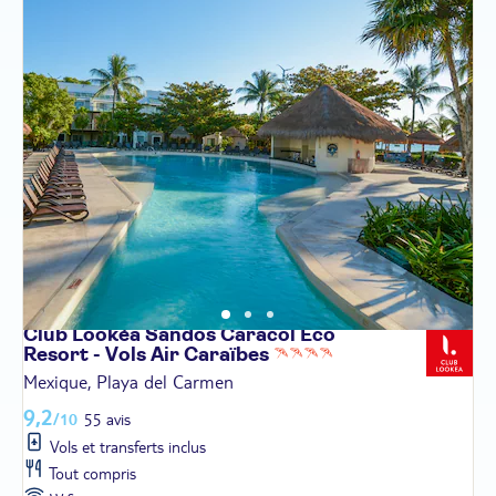
Club Lookéa Sandos Caracol Eco
Resort - Vols Air
Caraïbes
Mexique, Playa del Carmen
9,2
/10
55 avis
Vols et transferts inclus
Tout compris