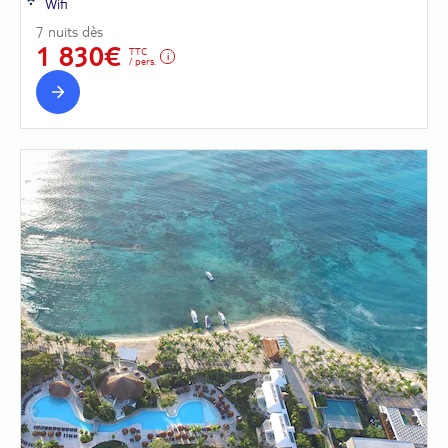
Wifi
7 nuits dès
1 830€
TTC
/ pers.