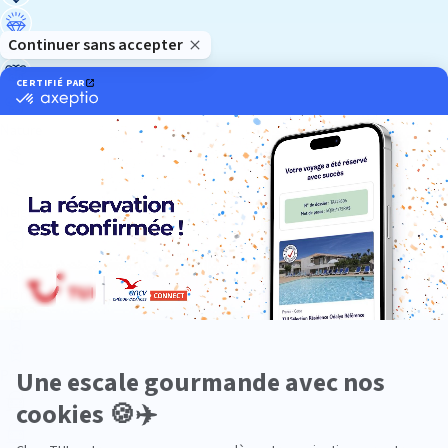
Luxe
Nature
Neige
Plongée
Premium