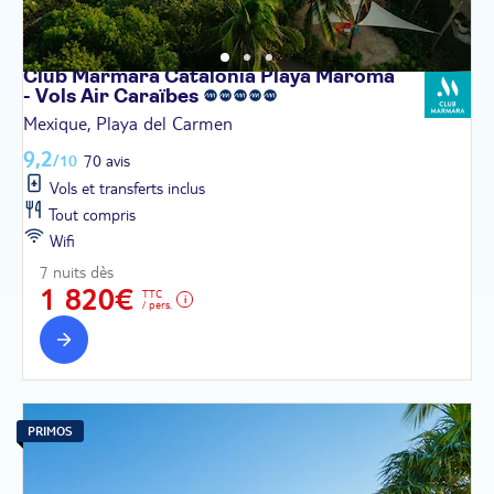
Club Marmara Catalonia Playa Maroma
- Vols Air
Caraïbes
Mexique, Playa del Carmen
9,2
/10
70 avis
Vols et transferts inclus
Tout compris
Wifi
7 nuits dès
1 820€
TTC
/ pers.
PRIMOS