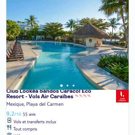
Club Lookéa Sandos Caracol Eco
Resort - Vols Air
Caraïbes
Mexique, Playa del Carmen
9,2
/10
55 avis
Vols et transferts inclus
Tout compris