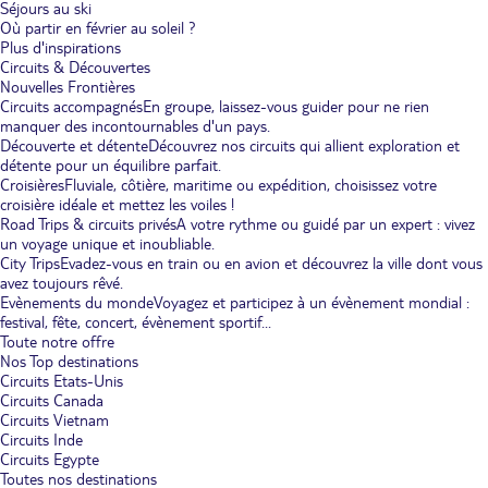
Séjours au ski
Où partir en février au soleil ?
Plus d'inspirations
Circuits & Découvertes
Nouvelles Frontières
Circuits accompagnés
En groupe, laissez-vous guider pour ne rien
manquer des incontournables d'un pays.
Découverte et détente
Découvrez nos circuits qui allient exploration et
détente pour un équilibre parfait.
Croisières
Fluviale, côtière, maritime ou expédition, choisissez votre
croisière idéale et mettez les voiles !
Road Trips & circuits privés
A votre rythme ou guidé par un expert : vivez
un voyage unique et inoubliable.
City Trips
Evadez-vous en train ou en avion et découvrez la ville dont vous
avez toujours rêvé.
Evènements du monde
Voyagez et participez à un évènement mondial :
festival, fête, concert, évènement sportif...
Toute notre offre
Nos Top destinations
Circuits Etats-Unis
Circuits Canada
Circuits Vietnam
Circuits Inde
Circuits Egypte
Toutes nos destinations