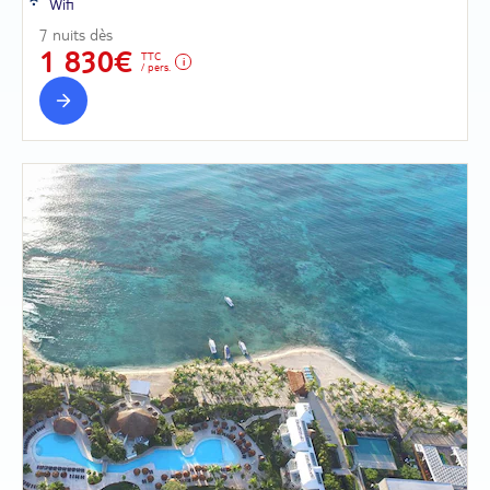
Wifi
7 nuits dès
1 830€
TTC
/ pers.