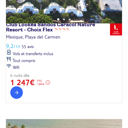
Club Lookéa Sandos Caracol Nature
Resort - Choix
Flex
Mexique, Playa del Carmen
9,2
/10
55 avis
Vols et transferts inclus
Tout compris
Wifi
6 nuits dès
1 247€
TTC
/ pers.