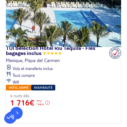
TUI Sélection Hôtel Riu Tequila - Flex
bagages
inclus
Mexique, Playa del Carmen
Vols et transferts inclus
Tout compris
Wifi
HÔTEL ANIMÉ
NOUVEAUTÉ
6 nuits dès
1 716€
TTC
/ pers.