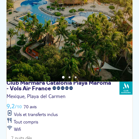
Club Marmara Catalonia Playa Maroma
- Vols Air
France
Mexique, Playa del Carmen
9,2
/10
70 avis
Vols et transferts inclus
Tout compris
Wifi
7 nuits dès