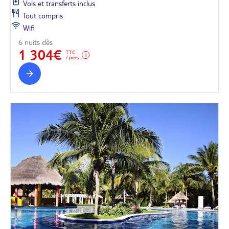
Vols et transferts inclus
Tout compris
Wifi
6 nuits dès
1 304€
TTC
/ pers.