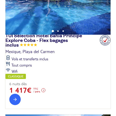
TUI Sélection Hôtel Bahia Principe
Explore Coba - Flex bagages
inclus
Mexique, Playa del Carmen
Vols et transferts inclus
Tout compris
Wifi
CLASSIQUE
6 nuits dès
1 417€
TTC
/ pers.