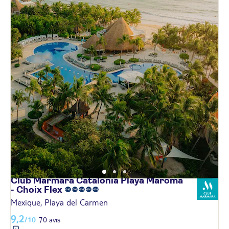
Club Marmara Catalonia Playa Maroma
- Choix
Flex
Mexique, Playa del Carmen
9,2
/10
70 avis