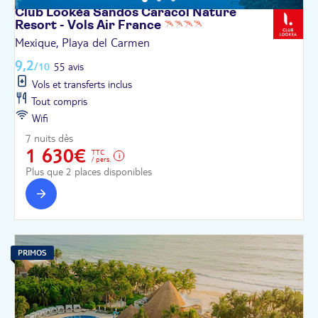
Club Lookéa Sandos Caracol Nature
Resort - Vols Air
France
Mexique, Playa del Carmen
9,2
/10
55 avis
Vols et transferts inclus
Tout compris
Wifi
7 nuits dès
1 630€
TTC
/ pers.
Plus que 2 places disponibles
PRIMOS