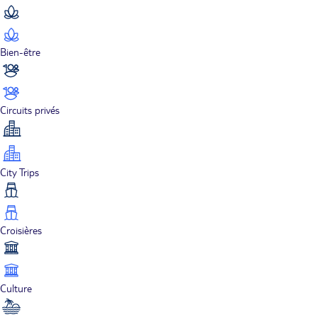
Bien-être
Circuits privés
City Trips
Croisières
Culture