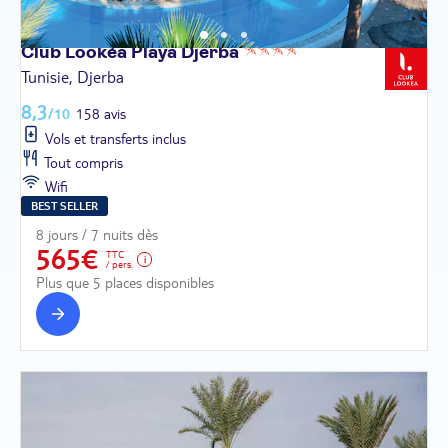
Club Lookéa Playa
Djerba
Tunisie, Djerba
8,3
/10
158 avis
Vols et transferts inclus
Tout compris
Wifi
BEST SELLER
8 jours / 7 nuits dès
565€
TTC
/ pers.
Plus que 5 places disponibles