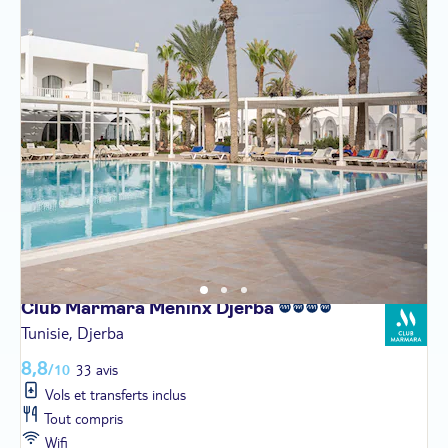
Club Marmara Meninx
Djerba
Tunisie, Djerba
8,8
/10
33 avis
Vols et transferts inclus
Tout compris
Wifi