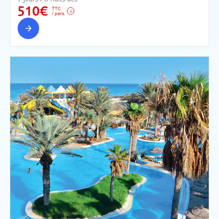
510€
TTC
/ pers.