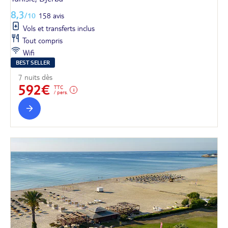
8,3
/10
158 avis
Vols et transferts inclus
Tout compris
Wifi
BEST SELLER
7 nuits dès
592€
TTC
/ pers.