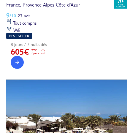
France, Provence Alpes Côte d'Azur
9
/10
27 avis
Tout compris
Wifi
BEST SELLER
8 jours / 7 nuits dès
605€
TTC
/ pers.