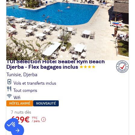
TUI Sélection Hôtel Seabel Rym Beach
Djerba - Flex bagages
inclus
Tunisie, Djerba
Vols et transferts inclus
Tout compris
Wifi
HÔTEL ANIMÉ
NOUVEAUTÉ
7 nuits dès
629€
TTC
/ pers.