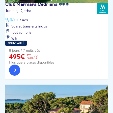
Club Marmara
Cedriana
Tunisie, Djerba
9,4
/10
7 avis
Vols et transferts inclus
Tout compris
Wifi
NOUVEAUTÉ
8 jours / 7 nuits dès
495€
TTC
/ pers.
Plus que 5 places disponibles