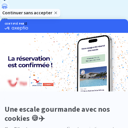
Luxe
Nature
Neige
Plongée
Premium