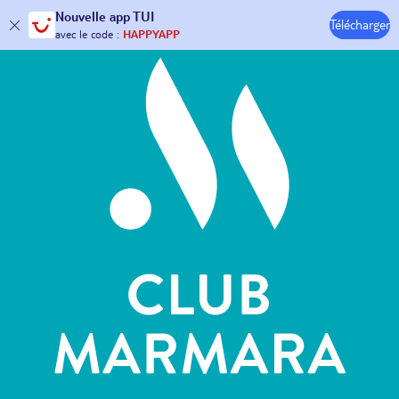
Hôtels & Clubs
Nouvelle
app TUI
Télécharger
30€ offerts*
sur votre
voyage !
avec le code :
HAPPYAPP