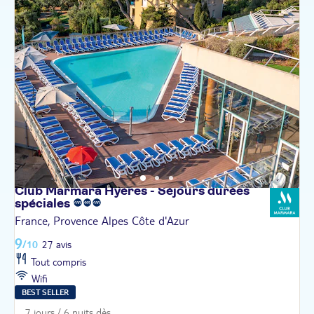
Club Marmara Hyères - Séjours durées
spéciales
France, Provence Alpes Côte d'Azur
9
/10
27 avis
Tout compris
Wifi
BEST SELLER
7 jours / 6 nuits dès