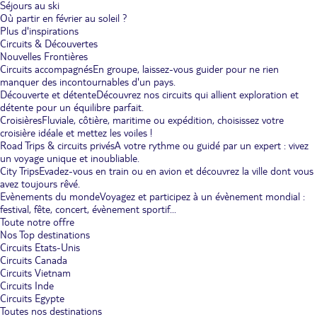
Séjours au ski
Où partir en février au soleil ?
Plus d'inspirations
Circuits & Découvertes
Nouvelles Frontières
Circuits accompagnés
En groupe, laissez-vous guider pour ne rien
manquer des incontournables d'un pays.
Découverte et détente
Découvrez nos circuits qui allient exploration et
détente pour un équilibre parfait.
Croisières
Fluviale, côtière, maritime ou expédition, choisissez votre
croisière idéale et mettez les voiles !
Road Trips & circuits privés
A votre rythme ou guidé par un expert : vivez
un voyage unique et inoubliable.
City Trips
Evadez-vous en train ou en avion et découvrez la ville dont vous
avez toujours rêvé.
Evènements du monde
Voyagez et participez à un évènement mondial :
festival, fête, concert, évènement sportif...
Toute notre offre
Nos Top destinations
Circuits Etats-Unis
Circuits Canada
Circuits Vietnam
Circuits Inde
Circuits Egypte
Toutes nos destinations