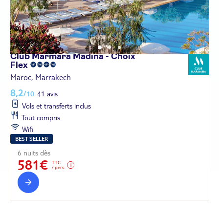
Club Marmara Madina - Choix
Flex
Maroc, Marrakech
8,2
/10
41 avis
Vols et transferts inclus
Tout compris
Wifi
BEST SELLER
6 nuits dès
581€
TTC
/ pers.