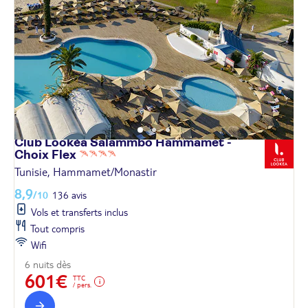
Club Lookéa Salammbo Hammamet -
Choix
Flex
Tunisie, Hammamet/Monastir
8,9
/10
136 avis
Vols et transferts inclus
Tout compris
Wifi
6 nuits dès
601€
TTC
/ pers.