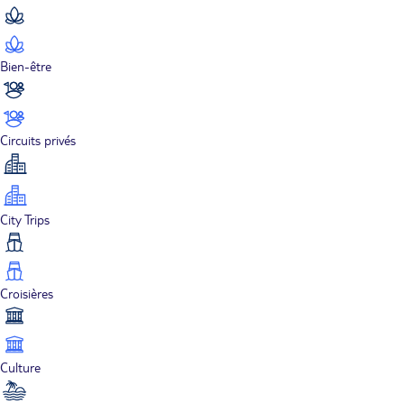
Bien-être
Circuits privés
City Trips
Croisières
Culture