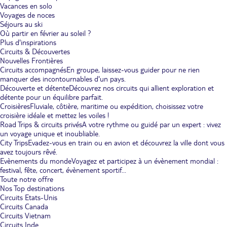
Vacances en solo
Voyages de noces
Séjours au ski
Où partir en février au soleil ?
Plus d'inspirations
Circuits & Découvertes
Nouvelles Frontières
Circuits accompagnés
En groupe, laissez-vous guider pour ne rien
manquer des incontournables d'un pays.
Découverte et détente
Découvrez nos circuits qui allient exploration et
détente pour un équilibre parfait.
Croisières
Fluviale, côtière, maritime ou expédition, choisissez votre
croisière idéale et mettez les voiles !
Road Trips & circuits privés
A votre rythme ou guidé par un expert : vivez
un voyage unique et inoubliable.
City Trips
Evadez-vous en train ou en avion et découvrez la ville dont vous
avez toujours rêvé.
Evènements du monde
Voyagez et participez à un évènement mondial :
festival, fête, concert, évènement sportif...
Toute notre offre
Nos Top destinations
Circuits Etats-Unis
Circuits Canada
Circuits Vietnam
Circuits Inde