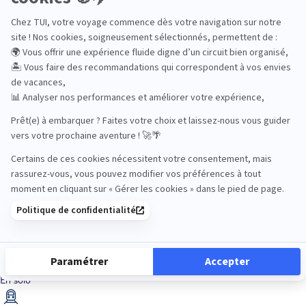
Dans les îles
Découverte
En couple
En famille
En solo