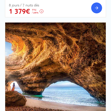
8 jours / 7 nuits dès
1 379€
TTC
/ pers.