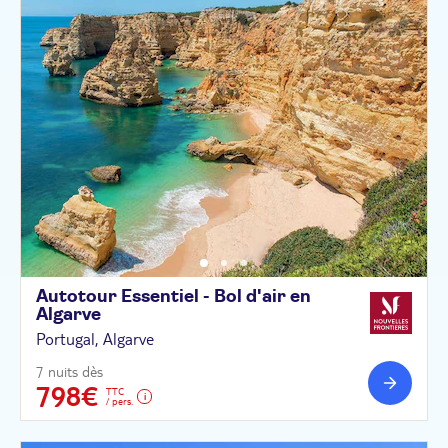
Autotour Essentiel - Bol d'air en
Algarve
Portugal, Algarve
7 nuits dès
798€
TTC
/ pers.