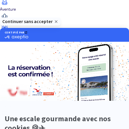
Aventure
Bien-être
Circuits privés
City Trips
Croisières
Culture