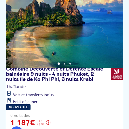
Combiné Découverte et Détente Escale
balnéaire 9 nuits - 4 nuits Phuket, 2
nuits île de Ko Phi Phi, 3 nuits
Krabi
Thaïlande
Vols et transferts inclus
Petit déjeuner
NOUVEAUTÉ
9 nuits dès
1 187€
TTC
/ pers.