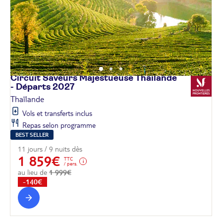
Circuit Saveurs Majestueuse Thaïlande
- Départs
2027
Thaïlande
Vols et transferts inclus
Repas selon programme
BEST SELLER
11 jours / 9 nuits dès
1 859€
TTC
/ pers.
au lieu de
1 999€
-140€