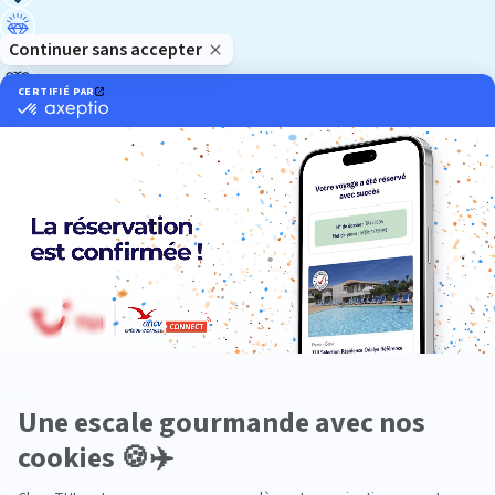
Luxe
Nature
Neige
Plongée
Premium