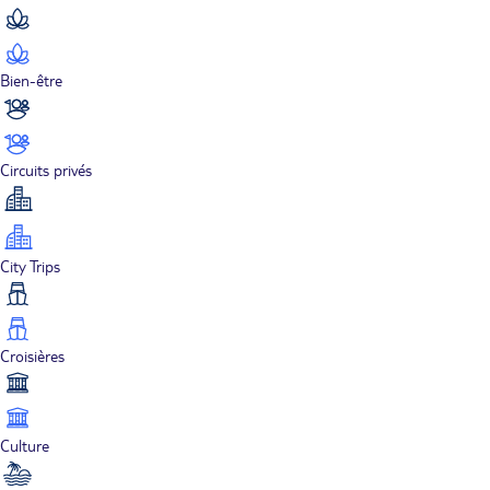
Bien-être
Circuits privés
City Trips
Croisières
Culture