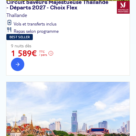
Circuit Saveurs Majestueuse Thaïlande
- Départs 2027 - Choix
Flex
Thaïlande
Vols et transferts inclus
Repas selon programme
BEST SELLER
9 nuits dès
1 589€
TTC
/ pers.