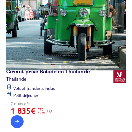
Circuit privé Balade en
Thaïlande
Thaïlande
Vols et transferts inclus
Petit déjeuner
7 nuits dès
1 835€
TTC
/ pers.