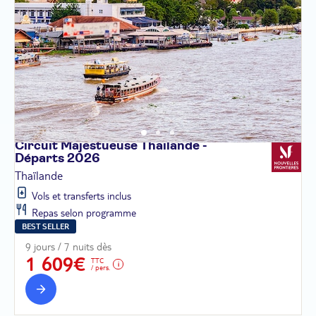
Circuit Majestueuse Thaïlande -
Départs
2026
Thaïlande
Vols et transferts inclus
Repas selon programme
BEST SELLER
9 jours / 7 nuits dès
1 609€
TTC
/ pers.