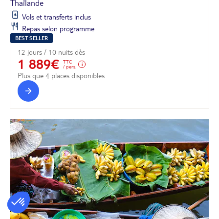
Thaïlande
Vols et transferts inclus
Repas selon programme
BEST SELLER
12 jours / 10 nuits dès
1 889€
TTC
/ pers.
Plus que 4 places disponibles