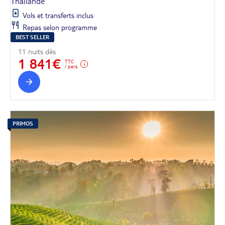
Thaïlande
Vols et transferts inclus
Repas selon programme
BEST SELLER
11 nuits dès
1 841€
TTC
/ pers.
PRIMOS