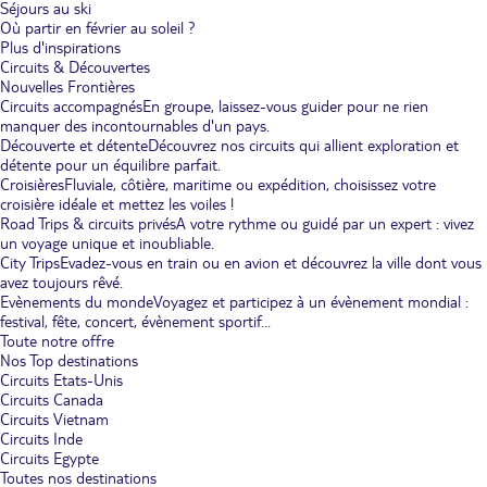
Séjours au ski
Où partir en février au soleil ?
Plus d'inspirations
Circuits & Découvertes
Nouvelles Frontières
Circuits accompagnés
En groupe, laissez-vous guider pour ne rien
manquer des incontournables d'un pays.
Découverte et détente
Découvrez nos circuits qui allient exploration et
détente pour un équilibre parfait.
Croisières
Fluviale, côtière, maritime ou expédition, choisissez votre
croisière idéale et mettez les voiles !
Road Trips & circuits privés
A votre rythme ou guidé par un expert : vivez
un voyage unique et inoubliable.
City Trips
Evadez-vous en train ou en avion et découvrez la ville dont vous
avez toujours rêvé.
Evènements du monde
Voyagez et participez à un évènement mondial :
festival, fête, concert, évènement sportif...
Toute notre offre
Nos Top destinations
Circuits Etats-Unis
Circuits Canada
Circuits Vietnam
Circuits Inde
Circuits Egypte
Toutes nos destinations