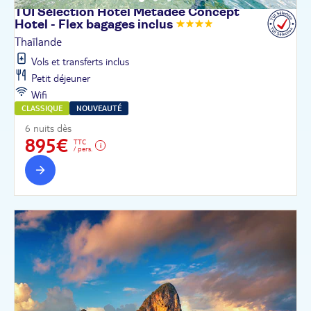
TUI Sélection Hôtel Metadee Concept
Hotel - Flex bagages
inclus
Thaïlande
Vols et transferts inclus
Petit déjeuner
Wifi
CLASSIQUE
NOUVEAUTÉ
6 nuits dès
895€
TTC
/ pers.