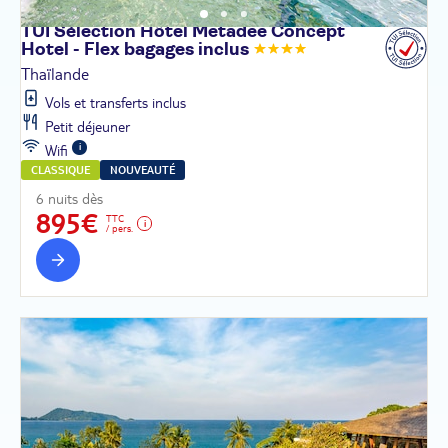
TUI Sélection Hôtel Metadee Concept
Hotel - Flex bagages
inclus
Thaïlande
Vols et transferts inclus
Petit déjeuner
Wifi
CLASSIQUE
NOUVEAUTÉ
6 nuits dès
895€
TTC
/ pers.