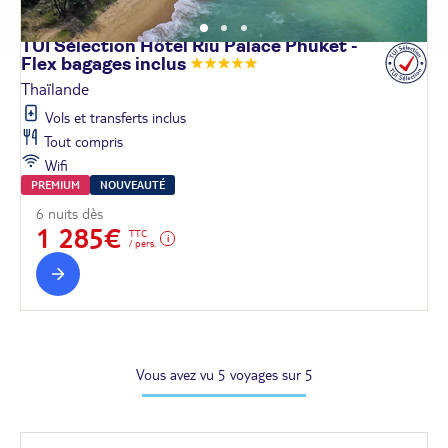
TUI Sélection Hôtel Riu Palace Phuket -
Flex bagages
inclus
Thaïlande
Vols et transferts inclus
Tout compris
Wifi
PREMIUM
NOUVEAUTÉ
6 nuits dès
1 285€
TTC
/ pers.
Vous avez vu 5 voyages sur 5