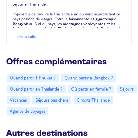
Séjour en Thaïlande :
Impossible de réduire la Thaïlande à un ou deux adjectifs tant ce
pays possède de visages. Entre la
foisonnante et gigantesque
Bangkok
au Sud du pays, les
montagnes verdoyantes
et les
forêts denses au Nord
, la Thaïlande possède une belle diversité de
paysages. Découvrez également les plages avec les rocs émergeant
... Lire la suite
de l'eau et se présentant comme des
lieux de détente idylliques
,
les
vastes rizières
et les
collines nappées d'une jungle
luxuriante
. Profitez de votre
séjour pas cher en Thaïlande
pour
découvrir l'ambiance nocturne et festive de ses villes. Une aventure
inattendue vous attend !
Offres complémentaires
Quand partir à Phuket ?
Quand partir à Bangkok ?
Quand partir en Thaïlande ?
Où partir en famille ?
Séjours
Vacances
Séjours pas chers
Circuits Thaïlande
Agence de voyages
Autres destinations