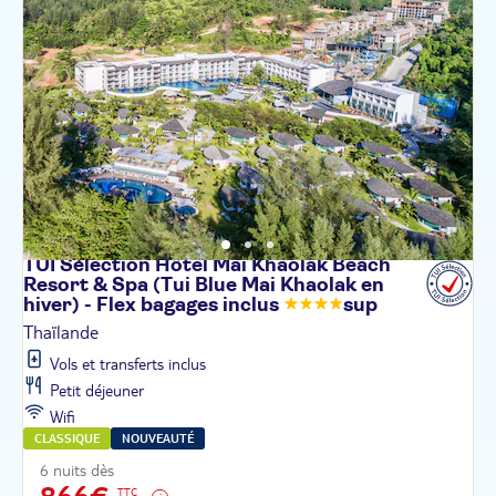
TUI Sélection Hôtel Mai Khaolak Beach
Resort & Spa (Tui Blue Mai Khaolak en
hiver) - Flex bagages
inclus
sup
Thaïlande
Vols et transferts inclus
Petit déjeuner
Wifi
CLASSIQUE
NOUVEAUTÉ
6 nuits dès
TTC