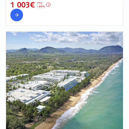
1 003€
TTC
/ pers.