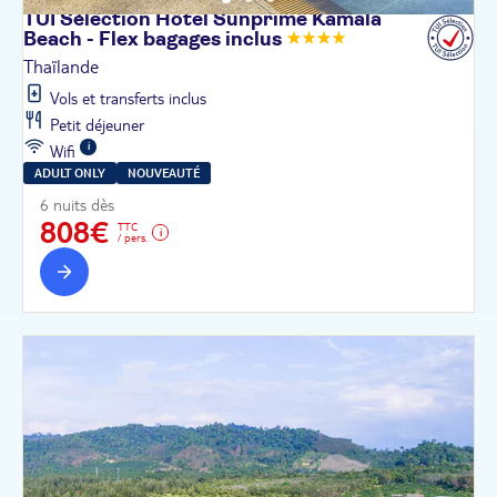
TUI Sélection Hôtel Sunprime Kamala
Beach - Flex bagages
inclus
Thaïlande
Vols et transferts inclus
Petit déjeuner
Wifi
ADULT ONLY
NOUVEAUTÉ
6 nuits dès
808€
TTC
/ pers.