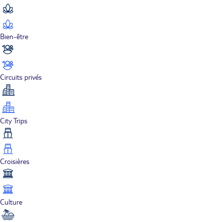
Bien-être
Circuits privés
City Trips
Croisières
Culture