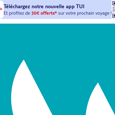
Téléchargez notre nouvelle
app TUI
Et profitez de
30€ offerts*
sur votre
prochain
voyage !
avec le code :
HAPPYAPP