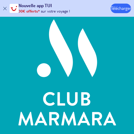
Hôtels & Clubs
Nouvelle
app TUI
Télécharger
30€ offerts*
sur votre
voyage !
avec le code :
HAPPYAPP