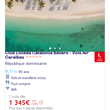
Club Lookéa Catalonia Bávaro - Vols Air
Caraïbes
République dominicaine
9,1
/10
80 avis
Vols et transferts inclus
Tout compris
Wifi
7 nuits dès
1 345€
TTC
/ pers.
Plus que 5 places disponibles