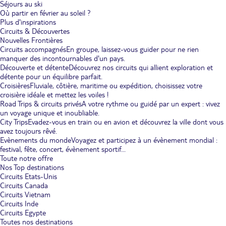
Séjours au ski
Où partir en février au soleil ?
Plus d'inspirations
Circuits & Découvertes
Nouvelles Frontières
Circuits accompagnés
En groupe, laissez-vous guider pour ne rien
manquer des incontournables d'un pays.
Découverte et détente
Découvrez nos circuits qui allient exploration et
détente pour un équilibre parfait.
Croisières
Fluviale, côtière, maritime ou expédition, choisissez votre
croisière idéale et mettez les voiles !
Road Trips & circuits privés
A votre rythme ou guidé par un expert : vivez
un voyage unique et inoubliable.
City Trips
Evadez-vous en train ou en avion et découvrez la ville dont vous
avez toujours rêvé.
Evènements du monde
Voyagez et participez à un évènement mondial :
festival, fête, concert, évènement sportif...
Toute notre offre
Nos Top destinations
Circuits Etats-Unis
Circuits Canada
Circuits Vietnam
Circuits Inde
Circuits Egypte
Toutes nos destinations