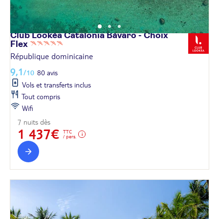
Club Lookéa Catalonia Bávaro - Choix
Flex
République dominicaine
9,1
/10
80 avis
Vols et transferts inclus
Tout compris
Wifi
7 nuits dès
1 437€
TTC
/ pers.