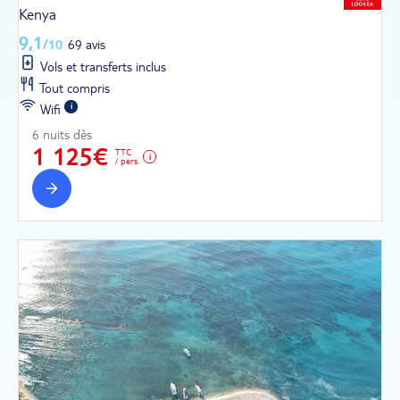
Kenya
9,1
/10
69 avis
Vols et transferts inclus
Tout compris
Wifi
6 nuits dès
1 125€
TTC
/ pers.