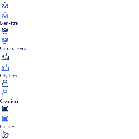
Bien-être
Circuits privés
City Trips
Croisières
Culture