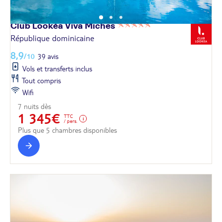
Club Lookéa Viva
Miches
République dominicaine
8,9
/10
39 avis
Vols et transferts inclus
Tout compris
Wifi
7 nuits dès
1 345€
TTC
/ pers.
Plus que 5 chambres disponibles