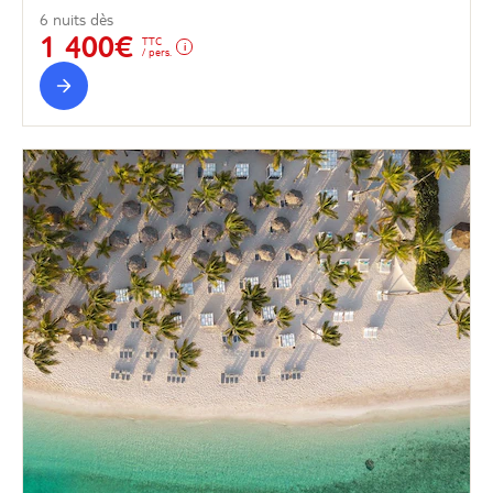
6 nuits dès
1 400€
TTC
/ pers.