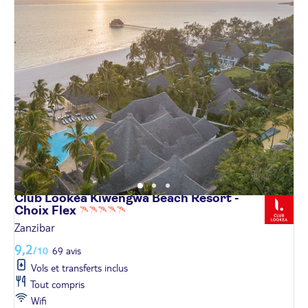
Club Lookéa Kiwengwa Beach Resort -
Choix
Flex
Zanzibar
9,2
/10
69 avis
Vols et transferts inclus
Tout compris
Wifi