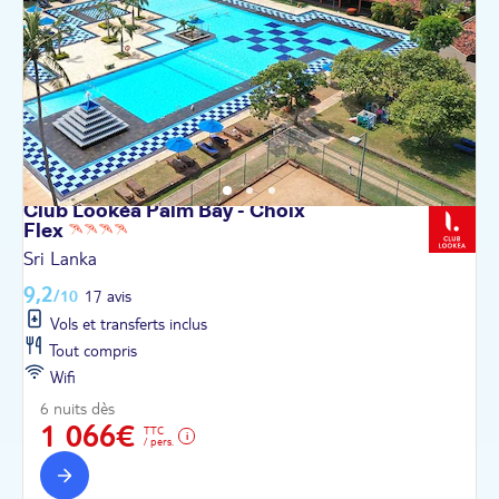
Club Lookéa Palm Bay - Choix
Flex
Sri Lanka
9,2
/10
17 avis
Vols et transferts inclus
Tout compris
Wifi
6 nuits dès
1 066€
TTC
/ pers.