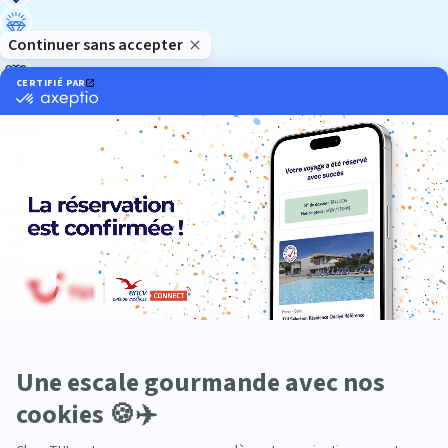
Luxe
Nature
Neige
Plongée
Premium