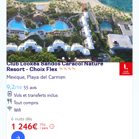
Club Lookéa Sandos Caracol Nature
Resort - Choix
Flex
Mexique, Playa del Carmen
9,2
/10
55 avis
Vols et transferts inclus
Tout compris
Wifi
6 nuits dès
1 246€
TTC
/ pers.