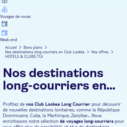
Voyages de noces
Week-end
Accueil
Bons plans
Nos destinations long-courriers en Club Lookéa
Nos offres
HOTELS & CLUBS TUI
Nos destinations
long-courriers en
Club Lookéa
Profitez de
nos Club Lookea Long Courrier
pour découvrir
de nouvelles destinations lointaines, comme la République
Dominicaine, Cuba, la Martinique, Zanzibar... Nous
enrichissons notre sélection
de voyages long-courriers
pour
vous offrir plus de possibilités et plus de destinations.