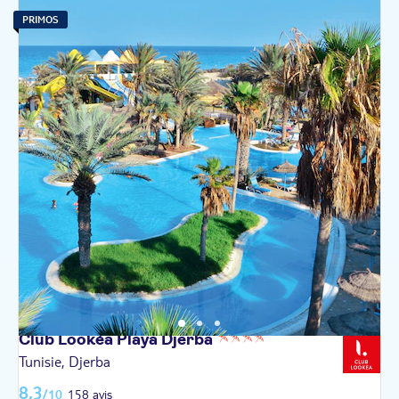
PRIMOS
Club Lookéa Playa
Djerba
Tunisie, Djerba
8,3
/10
158 avis