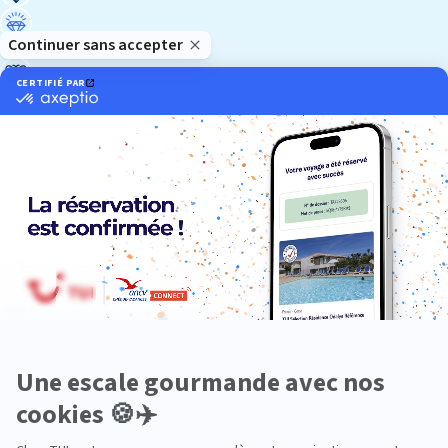
Luxe
Nature
Neige
Plongée
Premium