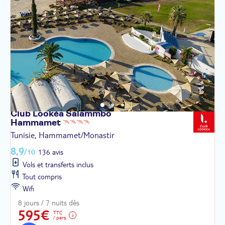
Club Lookéa Salammbô
Hammamet
Tunisie, Hammamet/Monastir
8,9
/10
136 avis
Vols et transferts inclus
Tout compris
Wifi
8 jours / 7 nuits dès
595€
TTC
/ pers.