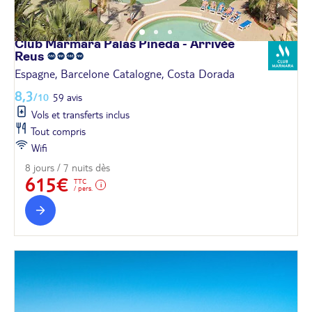
Club Marmara Palas Pineda - Arrivée
Reus
Espagne, Barcelone Catalogne, Costa Dorada
8,3
/10
59 avis
Vols et transferts inclus
Tout compris
Wifi
8 jours / 7 nuits dès
615€
TTC
/ pers.