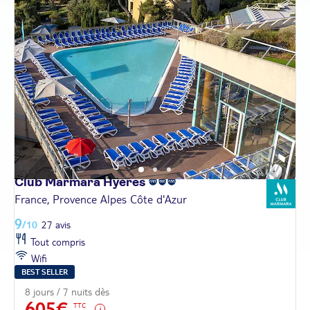
Club Marmara
Hyères
France, Provence Alpes Côte d'Azur
9
/10
27 avis
Tout compris
Wifi
BEST SELLER
8 jours / 7 nuits dès
605€
TTC