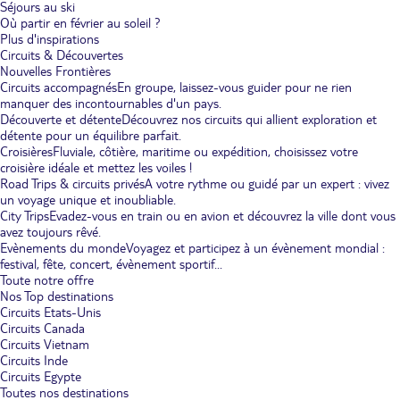
Séjours au ski
Où partir en février au soleil ?
Plus d'inspirations
Circuits & Découvertes
Nouvelles Frontières
Circuits accompagnés
En groupe, laissez-vous guider pour ne rien
manquer des incontournables d'un pays.
Découverte et détente
Découvrez nos circuits qui allient exploration et
détente pour un équilibre parfait.
Croisières
Fluviale, côtière, maritime ou expédition, choisissez votre
croisière idéale et mettez les voiles !
Road Trips & circuits privés
A votre rythme ou guidé par un expert : vivez
un voyage unique et inoubliable.
City Trips
Evadez-vous en train ou en avion et découvrez la ville dont vous
avez toujours rêvé.
Evènements du monde
Voyagez et participez à un évènement mondial :
festival, fête, concert, évènement sportif...
Toute notre offre
Nos Top destinations
Circuits Etats-Unis
Circuits Canada
Circuits Vietnam
Circuits Inde
Circuits Egypte
Toutes nos destinations