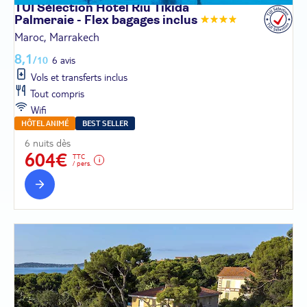
TUI Sélection Hôtel Riu Tikida
Palmeraie - Flex bagages
inclus
Maroc, Marrakech
8,1
/10
6 avis
Vols et transferts inclus
Tout compris
Wifi
HÔTEL ANIMÉ
BEST SELLER
6 nuits dès
604€
TTC
/ pers.