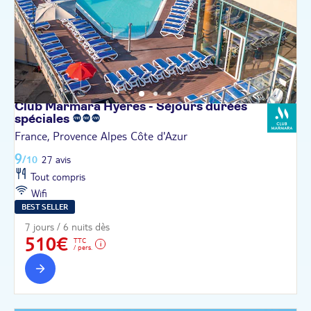
Club Marmara Hyères - Séjours durées
spéciales
France, Provence Alpes Côte d'Azur
9
/10
27 avis
Tout compris
Wifi
BEST SELLER
7 jours / 6 nuits dès
510€
TTC
/ pers.