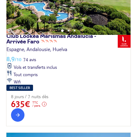
Club Lookéa Marismas Andalucia -
Arrivée
Faro
Espagne, Andalousie, Huelva
8,9
/10
74 avis
Vols et transferts inclus
Tout compris
Wifi
BEST SELLER
8 jours / 7 nuits dès
635€
TTC
/ pers.