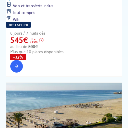
Vols et transferts inclus
Tout compris
Wifi
BEST SELLER
8 jours / 7 nuits dès
545€
TTC
/ pers.
au lieu de
800€
Plus que 10 places disponibles
-32%