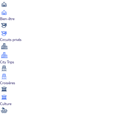
Bien-être
Circuits privés
City Trips
Croisières
Culture