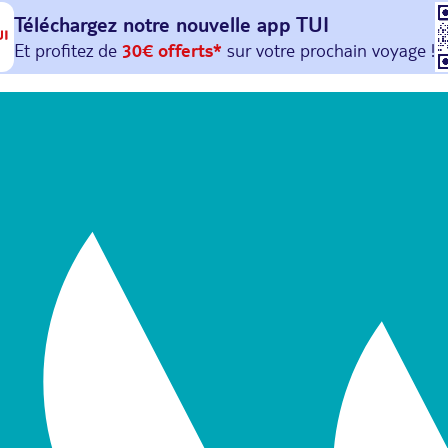
Téléchargez notre nouvelle
app TUI
Et profitez de
30€ offerts*
sur votre
prochain
voyage !
avec le code :
HAPPYAPP