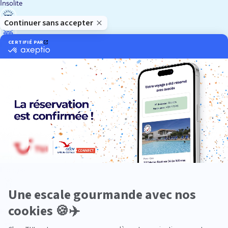
Insolite
Luxe
Nature
Neige
Plongée
Premium