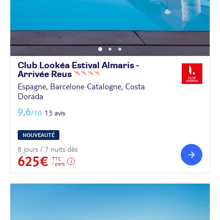
Club Lookéa Estival Almaris -
Arrivée
Reus
Espagne, Barcelone Catalogne, Costa
Dorada
9,6
/10
13 avis
NOUVEAUTÉ
8 jours / 7 nuits dès
625€
TTC
/ pers.