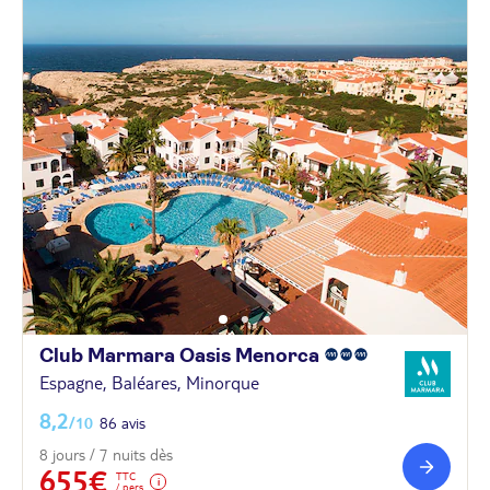
Club Marmara Oasis
Menorca
Espagne, Baléares, Minorque
8,2
/10
86 avis
8 jours / 7 nuits dès
655€
TTC
/ pers.