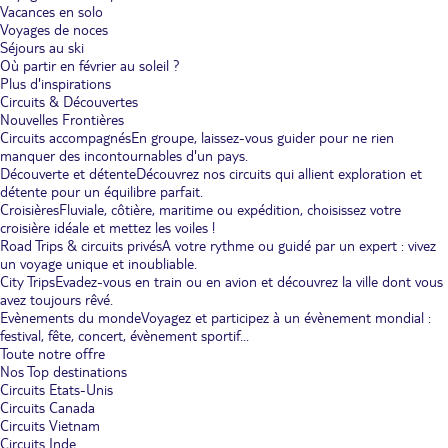
Vacances en solo
Voyages de noces
Séjours au ski
Où partir en février au soleil ?
Plus d'inspirations
Circuits & Découvertes
Nouvelles Frontières
Circuits accompagnés
En groupe, laissez-vous guider pour ne rien
manquer des incontournables d'un pays.
Découverte et détente
Découvrez nos circuits qui allient exploration et
détente pour un équilibre parfait.
Croisières
Fluviale, côtière, maritime ou expédition, choisissez votre
croisière idéale et mettez les voiles !
Road Trips & circuits privés
A votre rythme ou guidé par un expert : vivez
un voyage unique et inoubliable.
City Trips
Evadez-vous en train ou en avion et découvrez la ville dont vous
avez toujours rêvé.
Evènements du monde
Voyagez et participez à un évènement mondial :
festival, fête, concert, évènement sportif...
Toute notre offre
Nos Top destinations
Circuits Etats-Unis
Circuits Canada
Circuits Vietnam
Circuits Inde