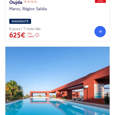
Oujda
Maroc, Région Saïdia
NOUVEAUTÉ
8 jours / 7 nuits dès
625€
TTC
/ pers.