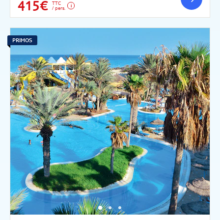
415€
TTC
/ pers.
PRIMOS