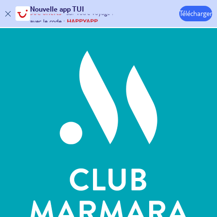
Nouvelle
app TUI
Télécharger
30€ offerts*
sur votre
voyage !
Hôtels & Clubs
avec le code :
HAPPYAPP