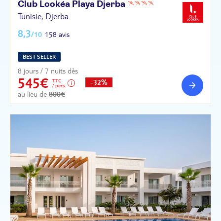
Club Lookéa Playa
Djerba
Tunisie, Djerba
8,3
/10
158 avis
BEST SELLER
8 jours / 7 nuits dès
545€
TTC
-32%
/ pers.
au lieu de
800€