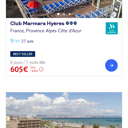
Club Marmara
Hyères
France, Provence Alpes Côte d'Azur
9
/10
27 avis
BEST SELLER
8 jours / 7 nuits dès
605€
TTC
/ pers.