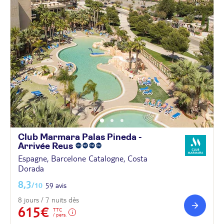
Club Marmara Palas Pineda -
Arrivée
Reus
Espagne, Barcelone Catalogne, Costa
Dorada
8,3
/10
59 avis
8 jours / 7 nuits dès
615€
TTC
/ pers.