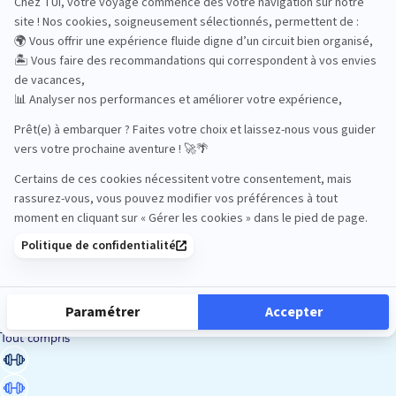
Road Trips
Safari
Sénior
Tennis
Tout compris