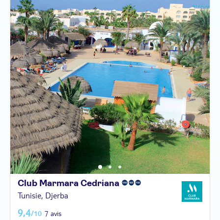
Club Marmara
Cedriana
Tunisie, Djerba
9,4
/10
7 avis