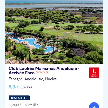
Club Lookéa Marismas Andalucia -
Arrivée
Faro
Espagne, Andalousie, Huelva
8,9
/10
74 avis
BEST SELLER
8 jours / 7 nuits dès