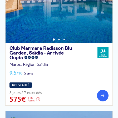
Club Marmara Radisson Blu
Garden, Saïdia - Arrivée
Oujda
Maroc, Région Saïdia
9,5
/10
5 avis
NOUVEAUTÉ
8 jours / 7 nuits dès
575€
TTC
/ pers.