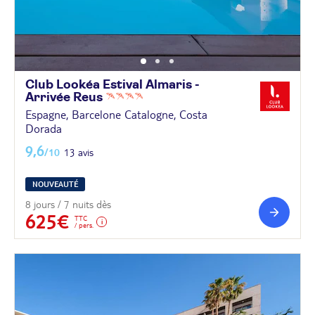
Club Lookéa Estival Almaris -
Arrivée
Reus
Espagne, Barcelone Catalogne, Costa
Dorada
9,6
/10
13 avis
NOUVEAUTÉ
8 jours / 7 nuits dès
625€
TTC
/ pers.