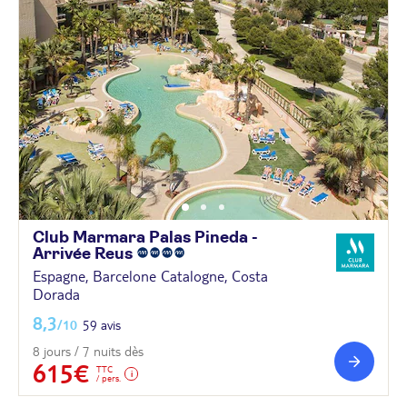
Club Marmara Palas Pineda -
Arrivée
Reus
Espagne, Barcelone Catalogne, Costa
Dorada
8,3
/10
59 avis
8 jours / 7 nuits dès
615€
TTC
/ pers.