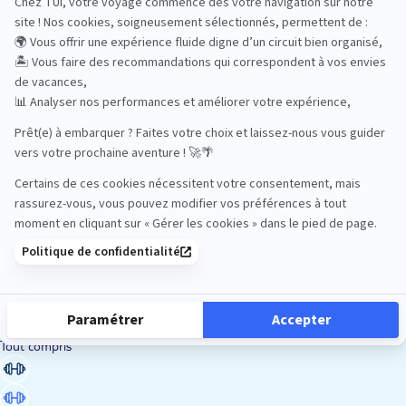
Road Trips
Safari
Sénior
Tennis
Tout compris