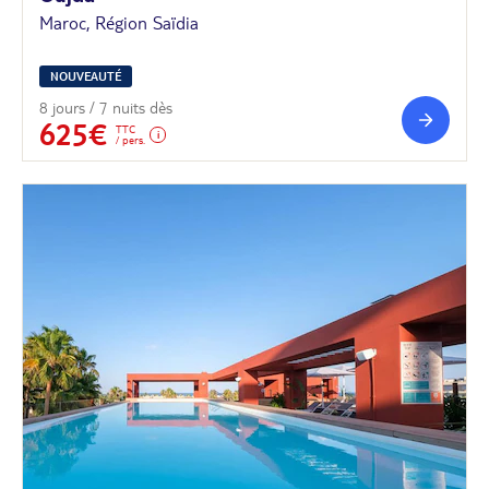
Maroc, Région Saïdia
NOUVEAUTÉ
8 jours / 7 nuits dès
625€
TTC
/ pers.