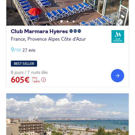
Club Marmara
Hyères
France, Provence Alpes Côte d'Azur
9
/10
27 avis
BEST SELLER
8 jours / 7 nuits dès
605€
TTC
/ pers.