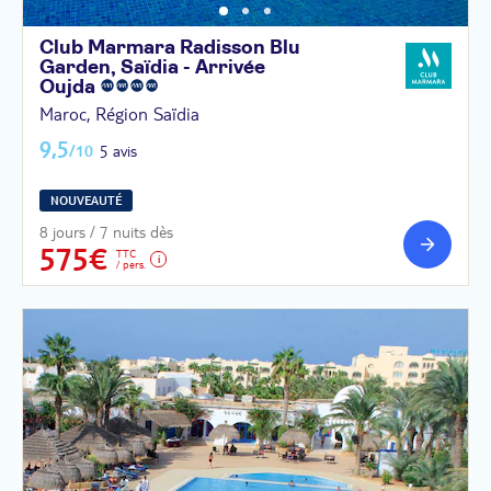
Club Marmara Radisson Blu
Garden, Saïdia - Arrivée
Oujda
Maroc, Région Saïdia
9,5
/10
5 avis
NOUVEAUTÉ
8 jours / 7 nuits dès
575€
TTC
/ pers.