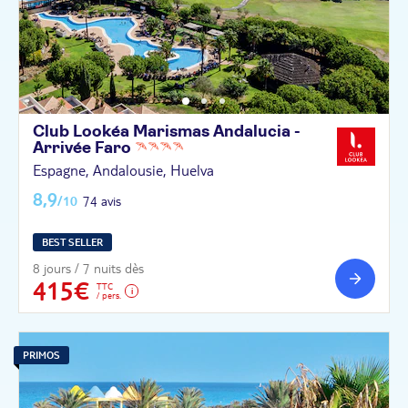
Club Lookéa Marismas Andalucia -
Arrivée
Faro
Espagne, Andalousie, Huelva
8,9
/10
74 avis
BEST SELLER
8 jours / 7 nuits dès
415€
TTC
/ pers.
PRIMOS