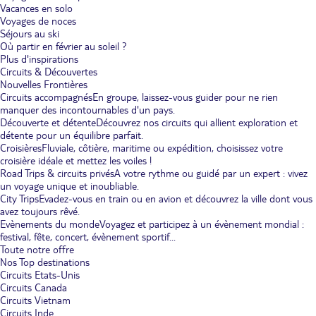
Vacances en solo
Voyages de noces
Séjours au ski
Où partir en février au soleil ?
Plus d'inspirations
Circuits & Découvertes
Nouvelles Frontières
Circuits accompagnés
En groupe, laissez-vous guider pour ne rien
manquer des incontournables d'un pays.
Découverte et détente
Découvrez nos circuits qui allient exploration et
détente pour un équilibre parfait.
Croisières
Fluviale, côtière, maritime ou expédition, choisissez votre
croisière idéale et mettez les voiles !
Road Trips & circuits privés
A votre rythme ou guidé par un expert : vivez
un voyage unique et inoubliable.
City Trips
Evadez-vous en train ou en avion et découvrez la ville dont vous
avez toujours rêvé.
Evènements du monde
Voyagez et participez à un évènement mondial :
festival, fête, concert, évènement sportif...
Toute notre offre
Nos Top destinations
Circuits Etats-Unis
Circuits Canada
Circuits Vietnam
Circuits Inde