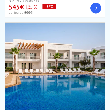
8 jours / 7 nuits dès
545€
TTC
-32%
/ pers.
au lieu de
800€