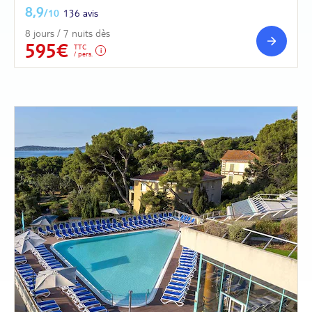
8,9
/10
136 avis
8 jours / 7 nuits dès
595€
TTC
/ pers.