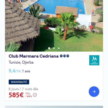
Club Marmara
Cedriana
Tunisie, Djerba
9,4
/10
7 avis
NOUVEAUTÉ
8 jours / 7 nuits dès
585€
TTC
/ pers.