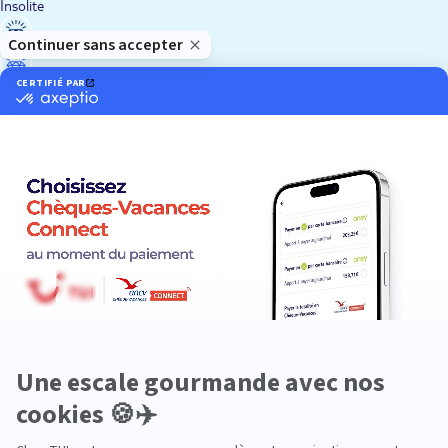
Insolite
Luxe
Nature
Neige
Plongée
Premium