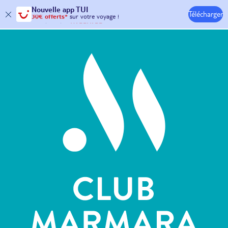
Nouvelle
app TUI
Télécharger
30€ offerts*
sur votre
voyage !
Hôtels & Clubs
avec le code :
HAPPYAPP