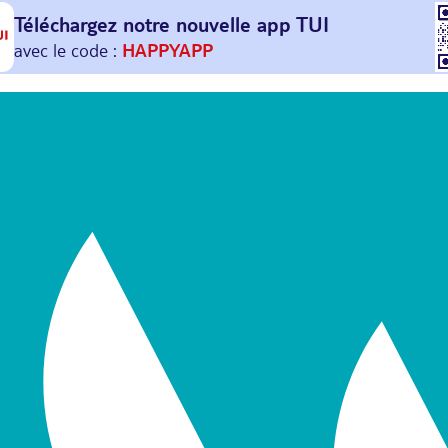
Téléchargez notre nouvelle
app TUI
Et profitez de
30€ offerts*
sur votre
prochain
voyage !
avec le code :
HAPPYAPP