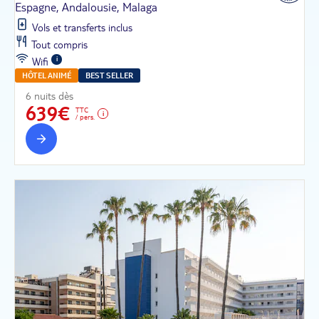
Espagne, Andalousie, Malaga
Vols et transferts inclus
Tout compris
Wifi
HÔTEL ANIMÉ
BEST SELLER
6 nuits dès
639€
TTC
/ pers.