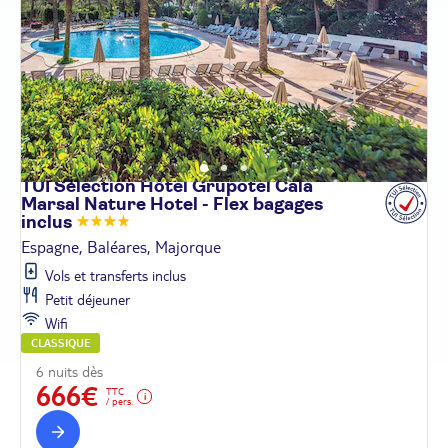
TUI Sélection Hôtel Grupotel Cala
Marsal Nature Hotel - Flex bagages
inclus
Espagne, Baléares, Majorque
Vols et transferts inclus
Petit déjeuner
Wifi
CLASSIQUE
6 nuits dès
666€
TTC
/ pers.