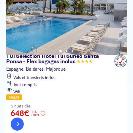
TUI Sélection Hôtel Tui Suneo Santa
Ponsa - Flex bagages
inclus
Espagne, Baléares, Majorque
Vols et transferts inclus
Tout compris
Wifi
MALIN
6 nuits dès
648€
TTC
/ pers.