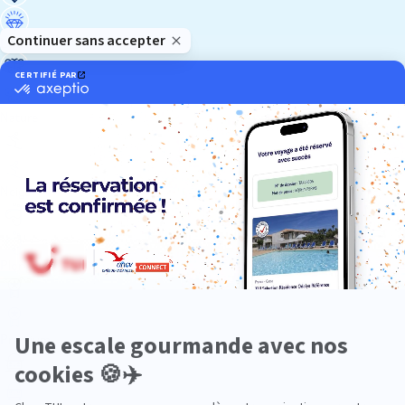
Luxe
Nature
Neige
Plongée
Premium