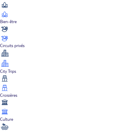
Bien-être
Circuits privés
City Trips
Croisières
Culture