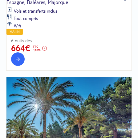
Espagne, Baléares, Majorque
Vols et transferts inclus
Tout compris
Wifi
MALIN
6 nuits dès
664€
TTC
/ pers.