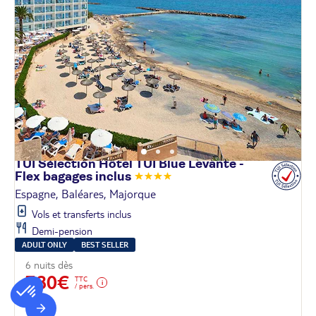
TUI Sélection Hôtel TUI Blue Levante -
Flex bagages
inclus
Espagne, Baléares, Majorque
Vols et transferts inclus
Demi-pension
ADULT ONLY
BEST SELLER
6 nuits dès
780€
TTC
/ pers.