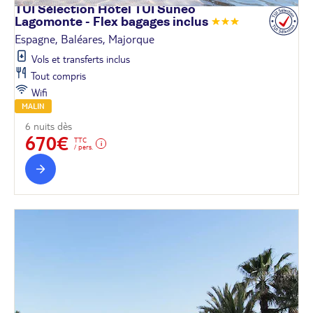
TUI Sélection Hôtel TUI Suneo
Lagomonte - Flex bagages
inclus
Espagne, Baléares, Majorque
Vols et transferts inclus
Tout compris
Wifi
MALIN
6 nuits dès
670€
TTC
/ pers.