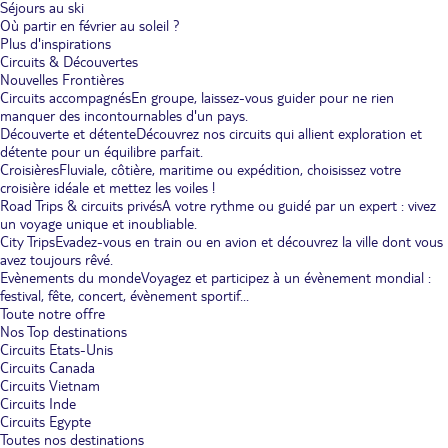
Séjours au ski
Où partir en février au soleil ?
Plus d'inspirations
Circuits & Découvertes
Nouvelles Frontières
Circuits accompagnés
En groupe, laissez-vous guider pour ne rien
manquer des incontournables d'un pays.
Découverte et détente
Découvrez nos circuits qui allient exploration et
détente pour un équilibre parfait.
Croisières
Fluviale, côtière, maritime ou expédition, choisissez votre
croisière idéale et mettez les voiles !
Road Trips & circuits privés
A votre rythme ou guidé par un expert : vivez
un voyage unique et inoubliable.
City Trips
Evadez-vous en train ou en avion et découvrez la ville dont vous
avez toujours rêvé.
Evènements du monde
Voyagez et participez à un évènement mondial :
festival, fête, concert, évènement sportif...
Toute notre offre
Nos Top destinations
Circuits Etats-Unis
Circuits Canada
Circuits Vietnam
Circuits Inde
Circuits Egypte
Toutes nos destinations