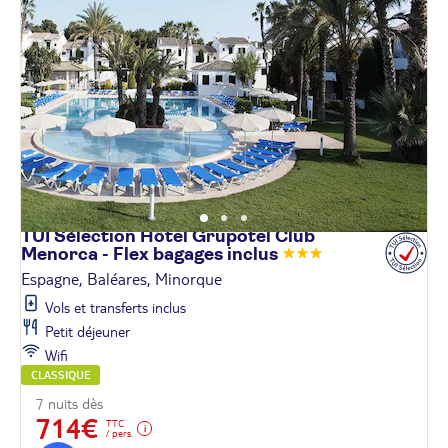
TUI Sélection Hôtel Grupotel Club
Menorca - Flex bagages
inclus
Espagne, Baléares, Minorque
Vols et transferts inclus
Petit déjeuner
Wifi
CLASSIQUE
7 nuits dès
714€
TTC
/ pers.