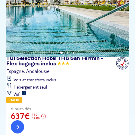
TUI Sélection Hôtel THB San Fermin -
Flex bagages
inclus
Espagne, Andalousie
Vols et transferts inclus
Hébergement seul
Wifi
MALIN
6 nuits dès
637€
TTC
/ pers.